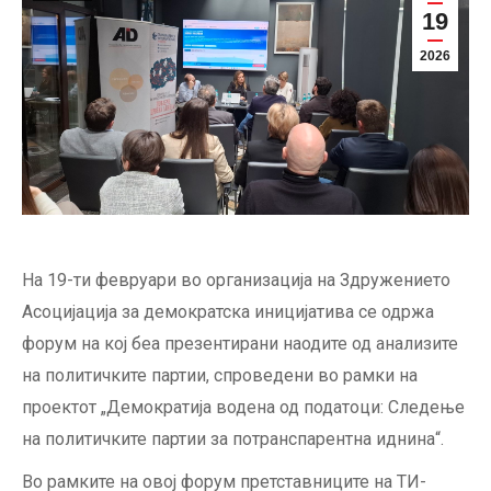
19
2026
На 19-ти февруари во организација на Здружението
Асоцијација за демократска иницијатива се одржа
форум на кој беа презентирани наодите од анализите
на политичките партии, спроведени во рамки на
проектот „Демократија водена од податоци: Следење
на политичките партии за потранспарентна иднина“.
Во рамките на овој форум претставниците на ТИ-