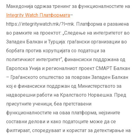
Македонија одржаа тренинг за функционалностите на
Integrity Watch Платформата
–
https://integritywatch.mk/?l=mk. Платформа е развиена
во рамките на проектот: „Следење на интегритетот во
Западен Балкан и Турција: граѓански организации во
борбата против корупцијата со податоци за
политичкиот интегритет“, финансиски поддржана од
Европска Унијa и регионалниот проект СМАРТ Балкан
– Граѓанското општество за поврзан Западен Балкан
кој е финансиски поддржан од Министерството за
надворешни работи на Кралството Норвешка. Пред
присутните ученици, беа претставени
функционалностите на оваа платформа, нејзините
составни делови и како податоците може да се
филтираат, споредуваат и користат за детектирање на