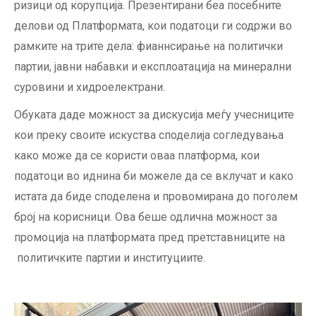
ризици од корупција. Презентирани беа посебните
делови од Платформата, кои податоци ги содржи во
рамките на трите дела: фианнсирање на политички
партии, јавни набавки и експлоатација на минерални
суровини и хидроелектрани.
Обуката даде можност за дискусија меѓу учесниците
кои преку своите искуства споделија согледувања
како може да се користи оваа платформа, кои
податоци во иднина би можеле да се вклучат и како
истата да биде споделена и провомирана до поголем
број на корисници. Ова беше одлична можност за
промоција на платформата пред претставниците на
политичките партии и институциите.