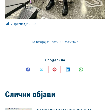
Прегледи:
106
Категорија:
Вести
19/02/2026
Сподели на
Share
Share
Share
Share
Share
on
on
on
on
on
Facebook
X
Pinterest
LinkedIn
WhatsApp
Слични објави