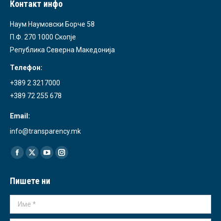
Контакт инфо
Наум Наумовски Борче 58
П.Ф. 270 1000 Скопје
Република Северна Македонија
Телефон:
+389 2 3217000
+389 72 255 678
Email:
info@transparency.mk
Find us on:
Facebook
X
YouTube
Instagram
page
page
page
page
Пишете ни
opens
opens
opens
opens
in
in
in
in
Име *
new
new
new
new