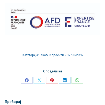
Категорија:
Тековни проекти
12/08/2025
Сподели на
Share
Share
Share
Share
Share
on
on
on
on
on
Facebook
X
Pinterest
LinkedIn
WhatsApp
Пребарај