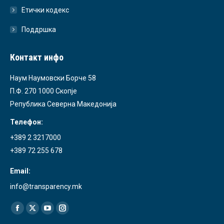
Етички кодекс
Поддршка
Контакт инфо
Наум Наумовски Борче 58
П.Ф. 270 1000 Скопје
Република Северна Македонија
Телефон:
+389 2 3217000
+389 72 255 678
Email:
info@transparency.mk
Find us on:
Facebook
X
YouTube
Instagram