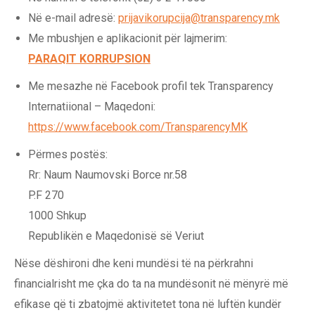
Në e-mail adresë:
prijavikorupcija@transparency.mk
Me mbushjen e aplikacionit për lajmerim:
PARAQIT KORRUPSION
Me mesazhe në Facebook profil tek Transparency
Internatiional – Maqedoni:
https://www.facebook.com/TransparencyMK
Përmes postës:
Rr: Naum Naumovski Borce nr.58
P.F 270
1000 Shkup
Republikën e Maqedonisë së Veriut
Nëse dëshironi dhe keni mundësi të na përkrahni
financialrisht me çka do ta na mundësonit në mënyrë më
efikase që ti zbatojmë aktivitetet tona në luftën kundër