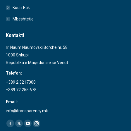
Kodi i Etik
Mbështetje
Kontakti
rr. Naum Naumovski Borche nr. 58
1000 Shkupi
Republika e Maqedonisë së Veriut
Telefon:
+389 2 3217000
+389 72 255 678
Email:
info@transparency.mk
Find us on:
Facebook
X
YouTube
Instagram