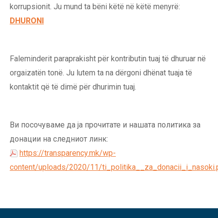
korrupsionit. Ju mund ta bëni këtë në këtë menyrë:
DHURONI
Faleminderit paraprakisht për kontributin tuaj të dhuruar në
orgaizatën tonë. Ju lutem ta na dërgoni dhënat tuaja të
kontaktit që të dimë për dhurimin tuaj.
Ви посочуваме да ја прочитате и нашата политика за
донации на следниот линк:
https://transparency.mk/wp-
content/uploads/2020/11/ti_politika__za_donacii_i_nasoki.