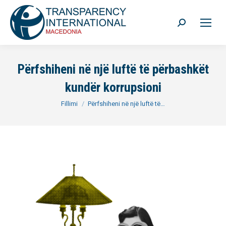
Search:
Përfshiheni në një luftë të përbashkët
kundër korrupsioni
You are here:
Fillimi
Përfshiheni në një luftë të…