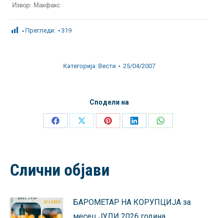
Извор: Макфакс
Прегледи:
319
Категорија:
Вести
25/04/2007
Сподели на
Share
Share
Share
Share
Share
on
on
on
on
on
Facebook
X
Pinterest
LinkedIn
WhatsApp
Слични објави
БАРОМЕТАР НА КОРУПЦИЈА за
месец ЈУЛИ 2026 година