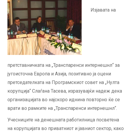
Изјавата на
претставничката на „Транспаренси интернешнл“ за
југоисточна Европа и Азија, позитивно ја оцени
претседателката на Програмскиот совет на „Нулта
корупција“ Слаѓана Тасева, изразувајќи надеж дека
организацијата во најскоро иднина повторно ќе се
врати во рамките на „Транспаренси интернешнл“.
Учесниците на денешната работилница посветена
на корупцијата во приватниот и јавниот сектор, како