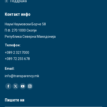
Поддршка
Контакт инфо
Наум Наумовски Борче 58
П.Ф. 270 1000 Скопје
Република Северна Македонија
Телефон:
+389 2 3217000
+389 72 255 678
Email:
info@transparency.mk
Find us on:
Facebook
X
YouTube
Instagram
page
page
page
page
Пишете ни
opens
opens
opens
opens