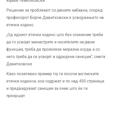
изјави Темелковски.
Решение за проблемот со јавните набавки, според
професорот Борче Давитковски е усвојувањето на
етички кодекс.
„Од идниот етички кодекс што без сомнение треба
да го усвојат министрите и носителите на јавни
функции, треба да произлезе морална осуда, а со
него треба да се усвојат и одредени санкции“, смета
Давитковски.
Како позитивен пример тој ги посочи англиските
етички кодекси, кои содржат и по над 450 страници
и предвидуваат санкции за оние што ќе ги
прекршат.