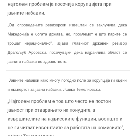
најголем проблем ја посочија корупцијата при
јавните набавки.
„Од спроведените ревизорски извештаи се заклучува дека
Македонија е богата држава, но, проблемот е што парите се
трошат нерационално“, изјави главниот државен ревизор
Драгољуб Арсовски, посочувајќи дека најранлива област се
јавните набавки во здравството.
Јавните набавки како многу погодно поле за корупција ги оцени
и експертот за јавни набавки, Живко Темелковски.
„Најголем проблем е тоа што често не постои
јавност при отварањето на понудите, а
извршителите на највисоките функции, воопшто и
не ги читаат извештаите за работата на комисиите“,