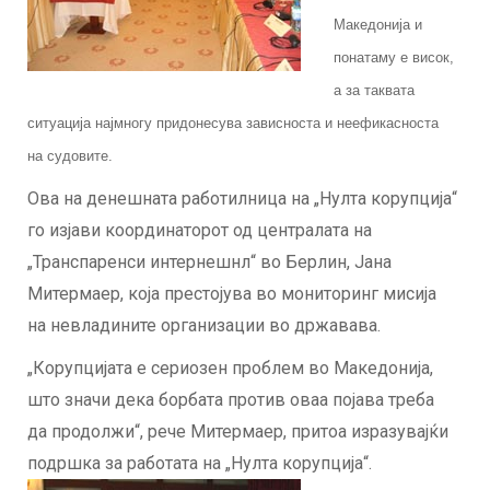
Македонија и
понатаму е висок,
а за таквата
ситуација најмногу придонесува зависноста и неефикасноста
на судовите.
Ова на денешната работилница на „Нулта корупција“
го изјави координаторот од централата на
„Транспаренси интернешнл“ во Берлин, Јана
Митермаер, која престојува во мониторинг мисија
на невладините организации во државава.
„Корупцијата е сериозен проблем во Македонија,
што значи дека борбата против оваа појава треба
да продолжи“, рече Митермаер, притоа изразувајќи
подршка за работата на „Нулта корупција“.