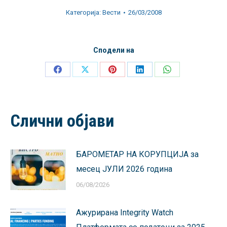
Категорија:
Вести
26/03/2008
Сподели на
Share
Share
Share
Share
Share
on
on
on
on
on
Facebook
X
Pinterest
LinkedIn
WhatsApp
Слични објави
БАРОМЕТАР НА КОРУПЦИЈА за
месец ЈУЛИ 2026 година
06/08/2026
Ажурирана Integrity Watch