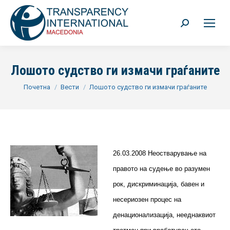
Search:
Лошото судство ги измачи граѓаните
You are here:
Почетна
Вести
Лошото судство ги измачи граѓаните
26.03.2008 Неостварување на
правото на судење во разумен
рок, дискриминација, бавен и
несериозен процес на
денационализација, нееднаквиот