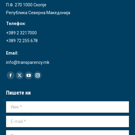
П.Ф. 270 1000 Скопје
Република Северна Македонија
Телефон:
+389 2 3217000
+389 72 255 678
Email:
info@transparency.mk
Find us on:
Facebook
X
YouTube
Instagram
page
page
page
page
Пишете ни
opens
opens
opens
opens
in
in
in
in
Име *
new
new
new
new
window
window
window
window
E-mail *
Порака