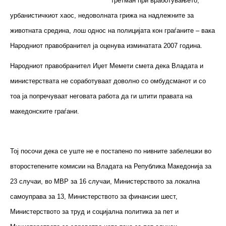
третман при вработувањето,
урбанистичкиот хаос, недоволната грижа на надлежните за
животната средина, лош однос на полицијата кон граѓаните – вака
Народниот правобранител ја оценува изминатата 2007 година.
Народниот правобранител Иџет Мемети смета дека Владата и
министерствата не соработуваат доволно со омбудсманот и со
тоа ја попречуваат неговата работа да ги штити правата на
македонските граѓани.
Тој посочи дека се уште не е постапено по нивните забелешки во
второстепените комисии на Владата на Република Македонија за
23 случаи, во МВР за 16 случаи, Министерството за локална
самоуправа за 13, Министерството за финансии шест,
Министерството за труд и социјална политика за пет и