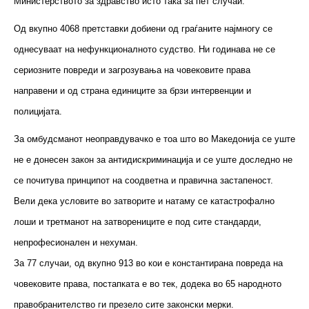
Министерството за здравство исто така за пет случаи.
Од вкупно 4068 претставки добиени од граѓаните најмногу се
однесуваат на нефункционалното судство. Ни годинава не се
сериозните повреди и загрозувања на човековите права
направени и од страна единиците за брзи интервенции и
полицијата.
За омбудсманот неоправдувачко е тоа што во Македонија се уште
не е донесен закон за антидискриминација и се уште доследно не
се почитува принципот на соодветна и правична застапеност.
Вели дека условите во затворите и натаму се катастрофално
лоши и третманот на затворениците е под сите стандарди,
непрофесионален и нехуман.
За 77 случаи, од вкупно 913 во кои е константирана повреда на
човековите права, постапката е во тек, додека во 65 народното
правобранителство ги презело сите законски мерки.