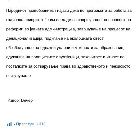
Народниот правобранител најави дека во програмата за работа за
годинава приоритет ќе им се даде на завршување на процесот на
реформи во јавната администрација, завршување на процесот на
денационализација, подигање на еколошката свест,
обезбедување на еднакви услови и можности за образование,
едукација на полициските службеници, законитост и итност во
постапките за остварување права во здравственото и пензиското
осигурување.
Извор: Вечер
Прегледи:
313