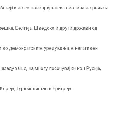
ботејќи во се понепријтелска околина во речиси
вешка, Белгија, Шведска и други држави од
 во демократските уредувања, е негативен
азадување, најмногу посочувајќи кон Русија,
ореја, Туркменистан и Еритреја.