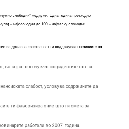
„делумно слободни” медиуми. Една година претходно
нула) – најслободни до 100 – најмалку слободни.
оние во државна сопственост ги поддржуваат позициите на
т, во кој се посочуваат инцидентите што се
инансиската слабост, условува содржините да
аите ги фаворизира оние што ги смета за
овинарите работеле во 2007. година.