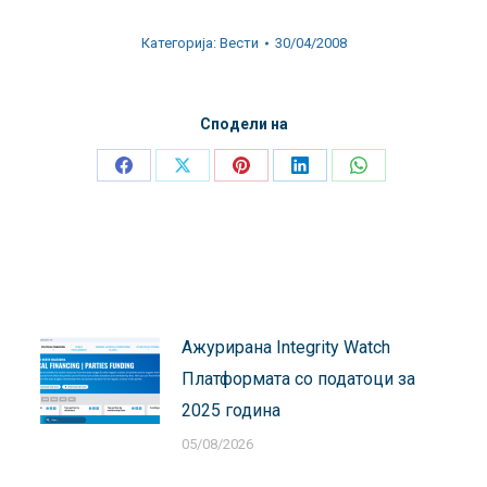
Категорија:
Вести
30/04/2008
Сподели на
Share
Share
Share
Share
Share
on
on
on
on
on
Facebook
X
Pinterest
LinkedIn
WhatsApp
Ажурирана Integrity Watch
Платформата со податоци за
2025 година
05/08/2026