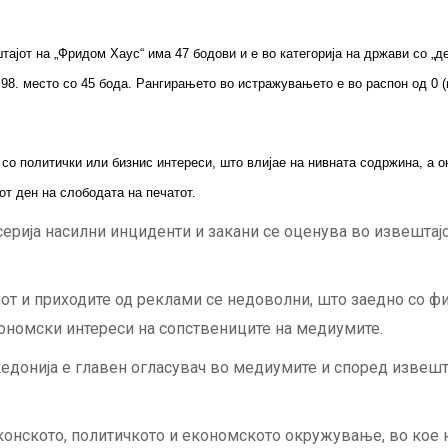
тајот на „Фридом Хаус“ има 47 бодови и е во категорија на држави со 
98. место со 45 бода. Рангирањето во истражувањето е во распон од 0 (
со политички или бизнис интереси, што влијае на нивната содржина, а 
иот ден на слободата на печатот.
серија насилни инциденти и закани се оценува во извештајо
от и приходите од реклами се недоволни, што заедно со ф
кономски интереси на сопствениците на медиумите.
кедонија е главен огласувач во медиумите и според извешт
конското, политичкото и економското окружување, во кое н