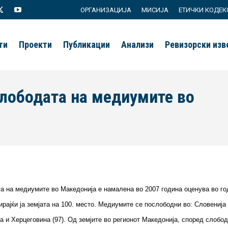
ОРГАНИЗАЦИЈА
МИСИЈА
ЕТИЧКИ КОДЕК
agram
X
YouTube
page
page
ти
Проекти
Публикации
Анализи
Ревизорски из
s
opens
opens
in
in
new
new
лободата на медиумите во
ow
window
window
а на медиумите во Македонија е намалена во 2007 година оценува во г
рајќи ја земјата на 100. место. Медиумите се послободни во: Словенија (46
на и Херцеговина (97). Од земјите во регионот Македонија, според слоб