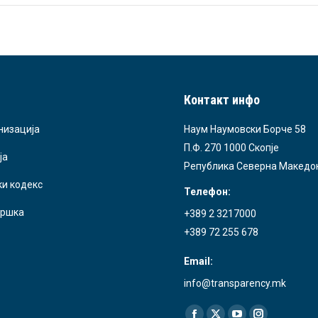
Контакт инфо
низација
Наум Наумовски Борче 58
П.Ф. 270 1000 Скопје
ја
Република Северна Македо
ки кодекс
Телефон:
ршка
+389 2 3217000
+389 72 255 678
Email:
info@transparency.mk
Find us on: