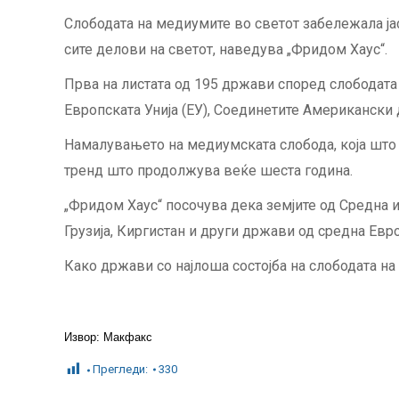
Слободата на медиумите во светот забележала јас
сите делови на светот, наведува „Фридом Хаус“.
Прва на листата од 195 држави според слободата
Европската Унија (ЕУ), Соединетите Американски
Намалувањето на медиумската слобода, која што
тренд што продолжува веќе шеста година.
„Фридом Хаус“ посочува дека земјите од Средна 
Грузија, Киргистан и други држави од средна Евро
Како држави со најлоша состојба на слободата на
Извор: Макфакс
Прегледи:
330