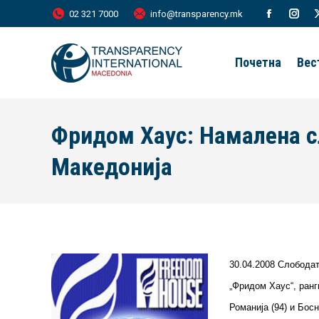
02 321 7000
info@transparency.mk
Facebook
Inst
page
page
Почетна
Вес
opens
open
in
in
new
new
Фридом Хаус: Намалена с
window
wind
Македонија
30.04.2008 Слободат
„Фридом Хаус“, ранги
Романија (94) и Бос