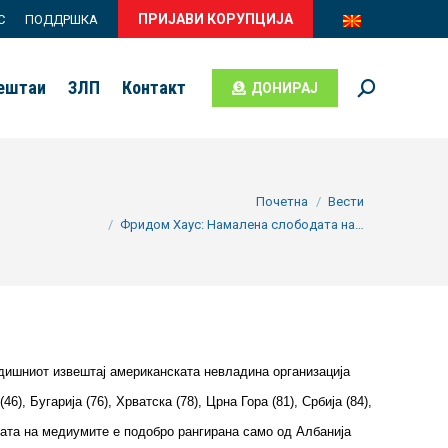
ПРИЈАВИ КОРУПЦИЈА
С
ПОДДРШКА
вештаи
ЗЛП
Контакт
ДОНИРАЈ
Search:
You are here:
Почетна
Вести
Фридом Хаус: Намалена слободата на…
одишниот извештај американската невладина организација
), Бугарија (76), Хрватска (78), Црна Гора (81), Србија (84),
одата на медиумите е подобро рангирана само од Албанија