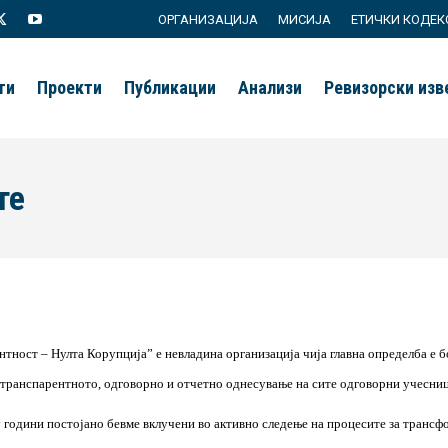
ОРГАНИЗАЦИЈА
МИСИЈА
ЕТИЧКИ КОДЕК
agram
X
YouTube
page
page
ти
Проекти
Публикации
Анализи
Ревизорски из
s
opens
opens
in
in
new
new
те
ow
window
window
нтност – Нулта Корупција” е невладина организација чија главна определба е 
транспарентното, одговорно и отчетно однесување на сите одговорни учесниц
 години постојано бевме вклучени во активно следење на процесите за трансфо