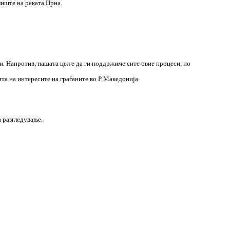
лиште на реката Црна.
и. Напротив, нашата цел е да ги поддржиме сите овие процеси, но
та на интересите на граѓаните во Р Македонија.
а разгледување.