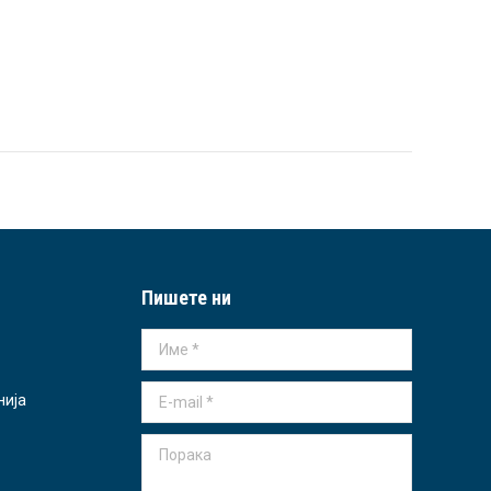
Пишете ни
Име *
E-mail *
нија
Порака