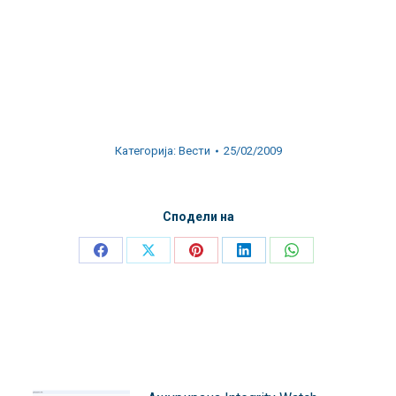
Категорија:
Вести
25/02/2009
Сподели на
Share
Share
Share
Share
Share
on
on
on
on
on
Facebook
X
Pinterest
LinkedIn
WhatsApp