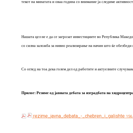
текот на минатата и оваа година со внимание ја следиме активнос
Нашата цел не е да се загрозат инвестициите во Република Макед
со силна заложба за нивно реализирање на начин што ќе обезбеди 
Со оглед на тоа дека голем дел од работите и актуелните случувањ
Прилог: Резиме од јавната дебата за изградбата на хидроцент
rezime_javna_debata_-_chebren_i_galishte
156