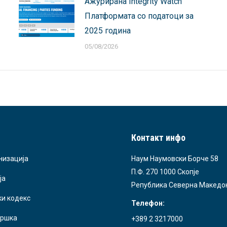
Ажурирана Integrity Watch
Платформата со податоци за
2025 година
05/08/2026
Контакт инфо
низација
Наум Наумовски Борче 58
П.Ф. 270 1000 Скопје
ја
Република Северна Македо
ки кодекс
Телефон:
ршка
+389 2 3217000