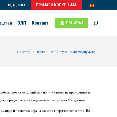
ПРИЈАВИ КОРУПЦИЈА
С
ПОДДРШКА
вештаи
ЗЛП
Контакт
ДОНИРАЈ
Search:
You are here:
Почетна
Вести
Известување до медиумите
борбата против корупцијата и почитувањето на принципите за
и во процесите кои се одвиваат во Република Македонија.
рмација и приватизација на електро енергетскиот сектор. Во