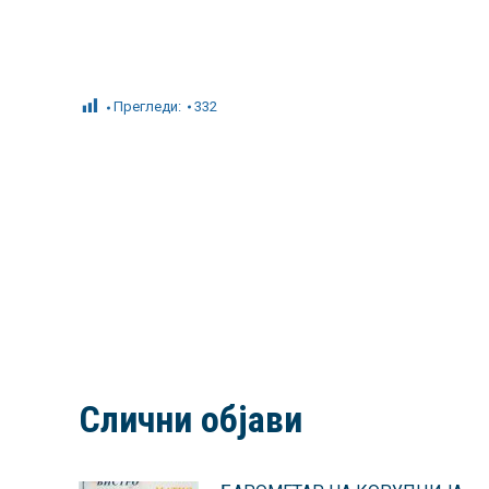
Прегледи:
332
Слични објави