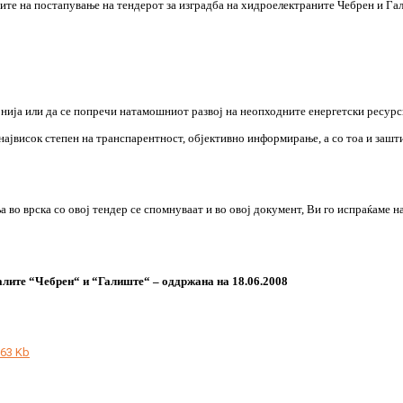
тите на постапување на тендерот за изградба на хидроелектраните Чебрен и Га
онија или да се попречи натамошниот развој на неопходните енергетски ресурс
највисок степен на транспарентност, објективно информирање, а со тоа и зашти
а во врска со овој тендер се спомнуваат и во овој документ, Ви го испраќаме н
ралите “Чебрен“ и “Галиште“ – оддржана на 18.06.2008
.63 Kb