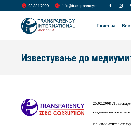
02 321 7000
info@transparency.mk
Facebook
Inst
page
page
Почетна
Вес
opens
open
in
in
new
new
Известување до медиуми
window
wind
25.02.2009 „Транспаре
владеење на правото и
Во изминатите неколку