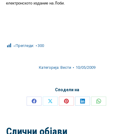
електронското издание на Лоби.
Прегледи:
300
Категорија:
Вести
10/05/2009
Сподели на
Share
Share
Share
Share
Share
on
on
on
on
on
Facebook
X
Pinterest
LinkedIn
WhatsApp
Слични објави