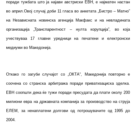
поради тужбата што ја најави австриски ЕВН, е најматен настан
во април.Овој случај доби 11 гласа во анкетата „Бистро – Матно”
на Независната новинска агенција Макфакс и на невладината
организација „Транспарентност – нулта корупција”, во која
учествуваа 17 главни уредници на печатени и електронски
медиуми во Македонија.
Откако го загуби случајот со „ОКТА“, Македонија повторно е
соочена со странска арбитража поради приватизациска зделка.
ЕВН соопшти дека ќе тужи поради пресудата да плати околу 200
милиони евра на државната компанија за производство на струја
ЕЛЕМ, за ненаплатени долгови од потрошувачите од 1995 до
2004.