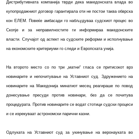
Дистрибутивната компанија тврди дека македонската влада во
купопродажниот договор гарантирала оти не постои таква обврска
кон ЕЛЕМ. Повеќе амбасади го набљудуваа судскиот процес во
Скопје и за неправилностите ги информираа македонските
власти. Случајот од аспект на судските реформи и исполнување
на економските критериуми го следи и Европската унија.
На второто место со по три „матни“ гласа се притисокот врз
новинарите и непочитување на Уставниот суд. Здружението на
новинарите на Македонија минатиот месец реагираше по повод
донесување пресуди против новинари, без да се почитува
процедурата. Против новинарите се водат стотици судски процеси
и се изрекуваат астрономски парични казни.
Одлуката на Уставниот суд за укинување на веронауката во