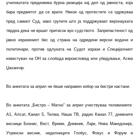
училиштата предизвика бурна реакција кај дел од јавноста, која
бара предметот да се врати. Некои од протестите се одржуваа
пред самиот Суд, иако групите што ја поддржуваат веронауката
тврдеа дека не вршат притисок врз судството. Запрепастеност од
јавно изразениот бес од страна на одредени верски водачи и
политичари, против одлуката на Судот изрази и Специјалниот
известувач на ОН за слобода вероисповед или убедување, Асма
Џахангир.
Во анкетата за април не беше направен избор на бистри настани.
Во анкетата „Бистро – Матно” за април учествуваа телевизиите:
А1, Алсат, Канал 5, Телма, Наша ТВ, радио Канал 77, дневните
весници Бизнис, Вест, Време, Дневник, Лајм, Нова Македонија,
Утрински весник, неделниците Глобус, Фокус и Форум и