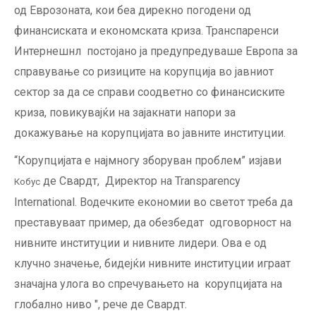
од Еврозоната, кои беа дирекно погодени од
финансиската и економската криза. Транспаренси
Интернешнл постојано ја предупредуваше Европа за
справување со ризиците на корупција во јавниот
сектор за да се справи соодветно со финансиските
криза, повикувајќи на зајакнати напори за
докажување на корупцијата во јавните институции.
“Корупцијата е најмногу зборуван проблем” изјави
де Свардт, Директор на Transparency
Кобус
International. Водечките економии во светот треба да
преставуваат пример, да обезбедат одговорност на
нивните институции и нивните лидери. Ова е од
клучно значење, бидејќи нивните институции играат
значајна улога во спречувањето на корупцијата на
глобално ниво ", рече де Свардт.