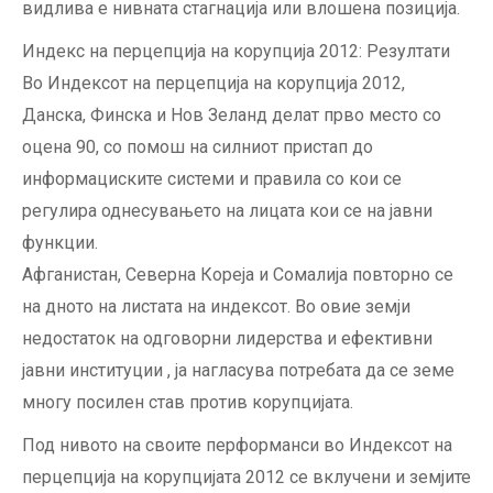
видлива е нивната стагнација или влошена позиција.
Индекс на перцепција на корупција 2012: Резултати
Во Индексот на перцепција на корупција 2012,
Данска, Финска и Нов Зеланд делат прво место со
оцена 90, со помош на силниот пристап до
информациските системи и правила со кои се
регулира однесувањето на лицата кои се на јавни
функции.
Афганистан, Северна Кореја и Сомалија повторно се
на дното на листата на индексот. Во овие земји
недостаток на одговорни лидерства и ефективни
јавни институции , ја нагласува потребата да се земе
многу посилен став против корупцијата.
Под нивото на своите перформанси во Индексот на
перцепција на корупцијата 2012 се вклучени и земјите