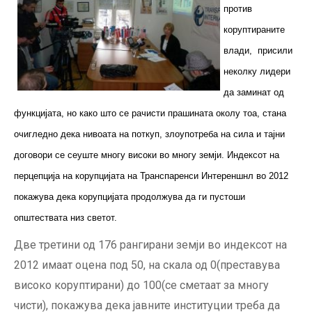
против
коруптираните
влади, присили
неколку лидери
да заминат од
функцијата, но како што се рачисти прашината околу тоа, стана
очигледно дека нивоата на поткуп, злоупотреба на сила и тајни
договори се сеуште многу високи во многу земји. Индексот на
перцепција на корупцијата на Транспаренси Интереншнл во 2012
покажува дека корупцијата продолжува да ги пустоши
општествата низ светот.
Две третини од 176 рангирани земји во индексот на
2012 имаат оцена под 50, на скала од 0(преставува
високо коруптирани) до 100(се сметаат за многу
чисти), покажува дека јавните институции треба да