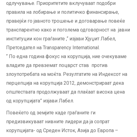
одлучување. Приоритетите вклучуваат подобри
правила на лобирање и политичко финансирање,
правејќи го јавното трошење и договарање повеќе
транспарентно како и поголема одговорност на јавни
институции кон граѓаните ,“ изјави Хјуџит Лабел,
Претседател на Transparency International.
“ По една година фокус на корупција, ние очекуваме
владите да превземат поцврст став против
злоупотребата на моќта. Резултатите на Индексот на
перцепција на корупција 2012, демонстрираат дека
општествата продолжуваат да плаќаат висока цена
од корупцијата” изјави Лабел.
Повеќето од земјите каде граѓаните ги
предизвикуваат нивните лидери да ја сопрат
корупцијата- од Среден Исток, Азија до Европа –