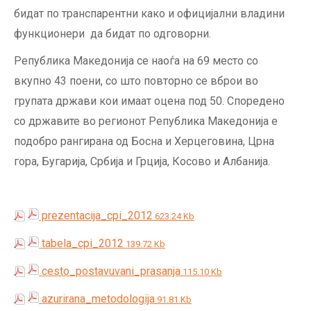
бидат по транспарентни како и официјални владини
функционери да бидат по одговорни.
Република Македонија се наоѓа на 69 место со
вкупно 43 поени, со што повторно се вброи во
групата држави кои имаат оцена под 50. Споредено
со државите во регионот Република Македонија е
подобро рангирана од Босна и Херцеговина, Црна
гора, Бугарија, Србија и Грција, Косово и Албанија.
prezentacija_cpi_2012
623.24 Kb
tabela_cpi_2012
139.72 Kb
cesto_postavuvani_prasanja
115.10 Kb
azurirana_metodologija
91.81 Kb