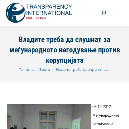
Search:
Владите треба да слушнат за
меѓународното негодување против
корупцијата
You are here:
Почетна
Вести
Владите треба да слушнат за…
05.12.2012
Меѓународните
негодувања