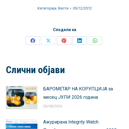
Категорија:
Вести
05/12/2012
Сподели на
Share
Share
Share
Share
Share
on
on
on
on
on
Facebook
X
Pinterest
LinkedIn
WhatsApp
Слични објави
БАРОМЕТАР НА КОРУПЦИЈА за
месец ЈУЛИ 2026 година
06/08/2026
Ажурирана Integrity Watch