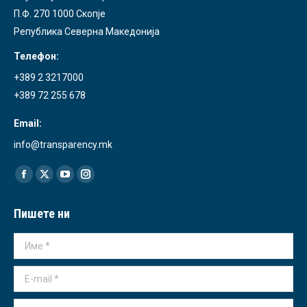
П.Ф. 270 1000 Скопје
Република Северна Македонија
Телефон:
+389 2 3217000
+389 72 255 678
Email:
info@transparency.mk
Find us on:
Facebook
X
YouTube
Instagram
page
page
page
page
Пишете ни
opens
opens
opens
opens
in
in
in
in
Име *
new
new
new
new
window
window
window
window
E-mail *