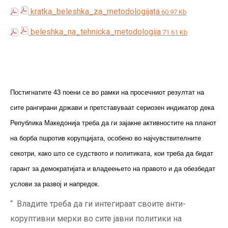
kratka_beleshka_za_metodologijata
60.97 Kb
beleshka_na_tehnicka_metodologija
71.61 Kb
Постигнатите 43 поени се во рамки на просечниот резултат на
сите рангирани држави и претставуваат сериозен индикатор дека
Република Македонија треба да ги зајакне активностите на планот
на борба пшротив корупцијата, особено во најчувствителните
секотри, како што се судството и политиката, кои треба да бидат
гарант за демократијата и владеењето на правото и да обезбедат
услови за развој и напредок.
“ Владите треба да ги интегираат своите анти-
коруптивни мерки во сите јавни политики на