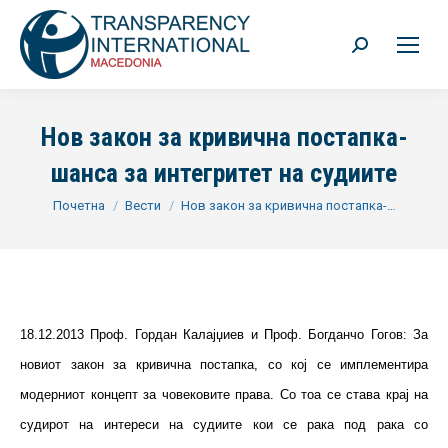
Search:
Нов закон за кривична постапка-
шанса за интегритет на судиите
You are here:
Почетна
Вести
Нов закон за кривична постапка-…
18.12.2013 Проф. Гордан Калајџиев и Проф. Богданчо Гогов: За
новиот закон за кривична постапка, со кој се имплементира
модерниот концепт за човековите права. Со тоа се става крај на
судирот на интереси на судиите кои се рака под рака со