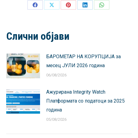
Share
Share
Share
Share
Share
on
on
on
on
on
Facebook
X
Pinterest
LinkedIn
WhatsApp
Слични објави
БАРОМЕТАР НА КОРУПЦИЈА за
месец ЈУЛИ 2026 година
06/08/2026
Ажурирана Integrity Watch
Платформата со податоци за 2025
година
05/08/2026