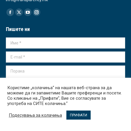
Find us on:
Facebook
X
YouTube
Instagram
page
page
page
page
Пишете ни
opens
opens
opens
opens
in
in
in
in
Име *
new
new
new
new
window
window
window
window
E-mail *
Порака
Користиме „колачиња“ на нашата веб-страна за да
можеме да ги запаметиме Вашите преференци и посети.
Со кликање на „Прифати“, Вие се согласувате за
употреба на СИТЕ колачиња.“
Испрати
Подесувања за колачиња
ПРИФАТИ
Transparency International - Macedonia 2026. All rights reserved.
За Нас