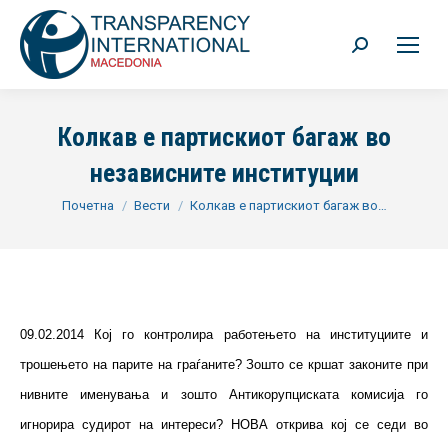
Search:
Колкав е партискиот багаж во
независните институции
You are here:
Почетна
Вести
Колкав е партискиот багаж во…
09.02.2014 Кој го контролира работењето на институциите и
трошењето на парите на граѓаните? Зошто се кршат законите при
нивните именувања и зошто Антикорупциската комисија го
игнорира судирот на интереси? НОВА открива кој се седи во