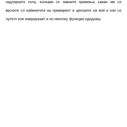
надзорните тела, колкави се нивните примиња, какви им се
врските со кабинетите на премиреот и центрите на моќ и кои се
луѓето кои извршуваат и по неколку функции одеднаш.