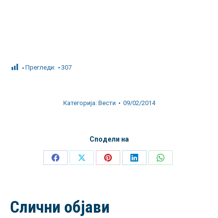
Прегледи:
307
Категорија:
Вести
09/02/2014
Сподели на
Share
Share
Share
Share
Share
on
on
on
on
on
Facebook
X
Pinterest
LinkedIn
WhatsApp
Слични објави