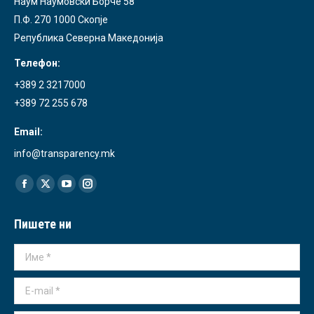
Наум Наумовски Борче 58
П.Ф. 270 1000 Скопје
Република Северна Македонија
Телефон:
+389 2 3217000
+389 72 255 678
Email:
info@transparency.mk
Find us on:
Facebook
X
YouTube
Instagram
page
page
page
page
Пишете ни
opens
opens
opens
opens
in
in
in
in
Име *
new
new
new
new
window
window
window
window
E-mail *