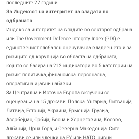
последните 27 години.
За Индексот на интегритет на владата во
одбраната
Индекс за интегритет на владите во секторот одбрана
или The Government Defence Integrity Index (GDI) е
единствениот глобален оценувач за владеењето и за
ризиците од корупција во областа на одбраната,
којшто се базира на 212 индикатори во 5 категории на
ризик: политичка, финансиска, персонална,
оперативна и јавни набавки.
За Централна и Источна Европа вклучени се
оценувања на 15 држави: Полска, Унгарија, Литванија,
Латвија, Естонија, Украина, Ерменија, Грузија,
Азербејџан, Србија, Босна и Херцеговина, Косово,
Албанија, Црна Гора, и Северна Македонија. Сите
држави се или членки на ЕУ или НАТО, нивни