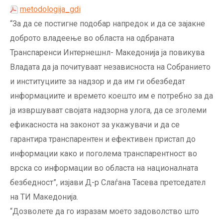
metodologija_gdi
“За да се постигне подобар напредок и да се зајакне
доброто владеење во областа на одбраната
Транспаренси Интернешнл- Македонија ја повикува
Владата да ја почитуваат независноста на Собранието
и институциите за надзор и да им ги обезбедат
информациите и времето коешто им е потребно за да
ја извршуваат својата надзорна улога, да се зголеми
ефикасноста на законот за укажувачи и да се
гарантира транспарентен и ефективен пристап до
информации како и поголема транспарентност во
врска со информации во областа на националната
безбедност”, изјави Д-р Слаѓана Тасева претседател
на ТИ Македонија.
“Дозволете да го изразам моето задоволство што