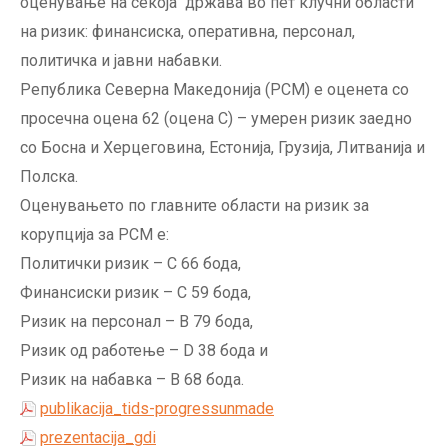
оценување на секоја држава во пет клучни области
на ризик: финансиска, оперативна, персонал,
политичка и јавни набавки.
Република Северна Македонија (РСМ) е оценета со
просечна оцена 62 (оцена C) – умерен ризик заедно
со Босна и Херцеговина, Естонија, Грузија, Литванија и
Полска.
Оценувањето по главните области на ризик за
корупција за РСМ е:
Политички ризик – C 66 бода,
Финансиски ризик – C 59 бода,
Ризик на персонал – B 79 бода,
Ризик од работење – D 38 бода и
Ризик на набавка – B 68 бода.
publikacija_tids-progressunmade
prezentacija_gdi