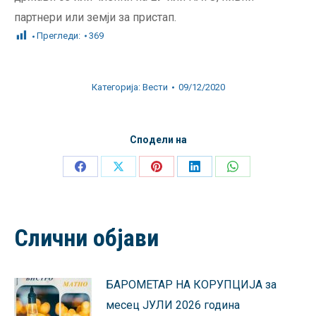
партнери или земји за пристап.
Прегледи:
369
Категорија:
Вести
09/12/2020
Сподели на
Share
Share
Share
Share
Share
on
on
on
on
on
Facebook
X
Pinterest
LinkedIn
WhatsApp
Слични објави
БАРОМЕТАР НА КОРУПЦИЈА за
месец ЈУЛИ 2026 година