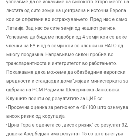
успеавме да се искачиме на високото второ место на
листата од сите земји на централна и источна Европа
кои се опфатени во истражувањето. Пред нас е само
Латвија. Зад нас се сите земји од нашиот регион.
Успеавме да бидеме подобри од 4 земји кои се веќе
членки на ЕУ и од 6 земји кои се членки на НАТО од
многу поодамна. Направивме силен пробив во
транспарентноста и интегритетот во работењето.
Покажавме дека можеме да обезбедиме европски
вредности и стандарди дома”,изјави министерката за
одбрана на РСМ Радмила Шекеринска Јанковска.
Клучните поенти од резултатите за ЦИЕ се:
•Просечна оценка за регионот е 48/100 што означува
висок ризик од корупција.
•Црна Гора е оценета со „висок ризик“ со резултат 32,
додека Азербејџан има резултат 15 со што влегува