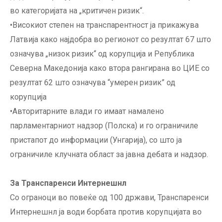
во категоријата на „критичен ризик“.
•Високиот степен на транспарентност ја прикажува
Латвија како најдобра во регионот со резултат 67 што
означува „низок ризик“ од корупција и Република
Северна Македонија како втора рангирана во ЦИЕ со
резултат 62 што означува “умерен ризик” од
корупција
•Авторитарните влади го имаат намалено
парламентарниот надзор (Полска) и го ограничиле
пристапот до информации (Унгарија), со што ја
ограничиле клучната област за јавна дебата и надзор.
За Транспаренси Интернешнл
Со ограноци во повеќе од 100 држави, Транспаренси
Интернешнл ја води борбата против корупцијата во