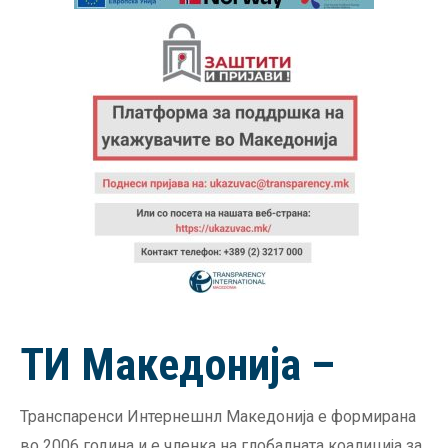
ТИ Македонија –
Транспаренси Интернешнл Македонија е формирана
во 2006 година и е членка на глобалната коалиција за