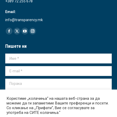
+389 72 255 678
Email:
info@transparency.mk
Find us on:
Facebook
X
YouTube
Instagram
page
page
page
page
Пишете ни
opens
opens
opens
opens
in
in
in
in
Име *
new
new
new
new
window
window
window
window
E-mail *
Порака
Користиме „колачиња“ на нашата веб-страна за да
можеме да ги запаметиме Вашите преференци и посети.
Со кликање на „Прифати“, Вие се согласувате за
употреба на СИТЕ колачиња.“
Испрати