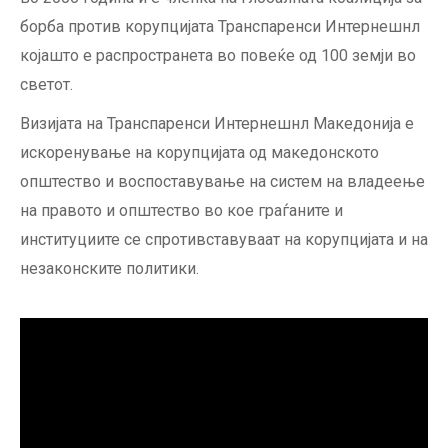
борба против корупцијата Транспаренси Интернешнл
којашто е распространета во повеќе од 100 земји во
светот.
Визијата на Транспаренси Интернешнл Македонија e
искоренување на корупцијата од македонското
општество и воспоставување на систем на владеење
на правото и општество во кое граѓаните и
институциите се спротивставуваат на корупцијата и на
незаконските политики.