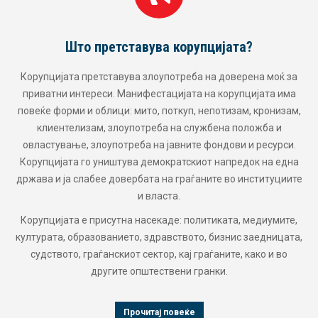
Мисијата на Транспаренси Интернешнл –
Македонија
ќ за
има
Транспаренси Интернешнл – Македонија постојано се за
изам,
за политики, и закони коишто ќе го променат системот, ќе
и
искоренат и оневозможат корупцијата. Како дел од
рси.
глобалната коалиција за борба против корупцијата
една
Транспаренси Интернешнл постојано гради коалиции 
циите
мрежи со други партнери и организации за да ја оства
својата визија за општество и систем слободни од корупц
и зајакната граѓанска свест, како и охрабрување на
ите,
граѓаните и сите засегнати страни да се спротивстават 
цата,
корупцијата. Целта на Транспаренси Интернешнл –
во
Македонија е воспоставување на систем на владеењето
правото наспроти владеењето на корупцијата.