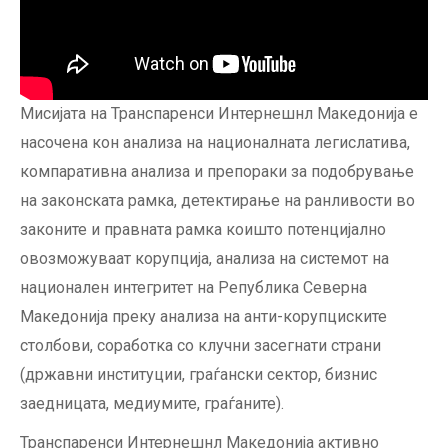
Мисијата на Транспаренси Интернешнл Македонија е
насочена кон aнализа на националната легислатива,
компаративна анализа и препораки за подобрување
на законската рамка, детектирање на ранливости во
законите и правната рамка коишто потенцијално
овозможуваат корупција, анализа на системот на
национален интегритет на Република Северна
Македонија преку анализа на анти-корупциските
столбови, соработка со клучни засегнати страни
(државни институции, граѓански сектор, бизнис
заедницата, медиумите, граѓаните).
Транспаренси Интернешнл Македонија активно