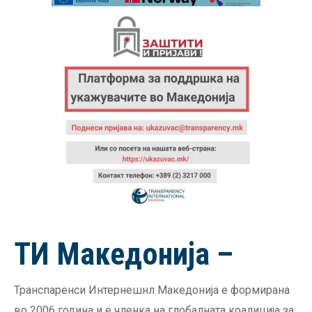
ТИ Македонија –
Транспаренси Интернешнл Македонија е формирана
во 2006 година и е членка на глобалната коалиција за