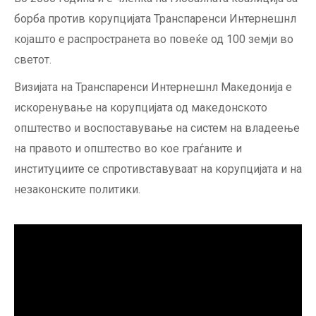
борба против корупцијата Транспаренси Интернешнл
којашто е распространета во повеќе од 100 земји во
светот.
Визијата на Транспаренси Интернешнл Македонија e
искоренување на корупцијата од македонското
општество и воспоставување на систем на владеење
на правото и општество во кое граѓаните и
институциите се спротивставуваат на корупцијата и на
незаконските политики.