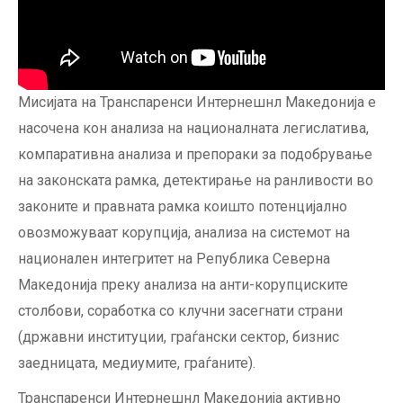
Мисијата на Транспаренси Интернешнл Македонија е
насочена кон aнализа на националната легислатива,
компаративна анализа и препораки за подобрување
на законската рамка, детектирање на ранливости во
законите и правната рамка коишто потенцијално
овозможуваат корупција, анализа на системот на
национален интегритет на Република Северна
Македонија преку анализа на анти-корупциските
столбови, соработка со клучни засегнати страни
(државни институции, граѓански сектор, бизнис
заедницата, медиумите, граѓаните).
Транспаренси Интернешнл Македонија активно