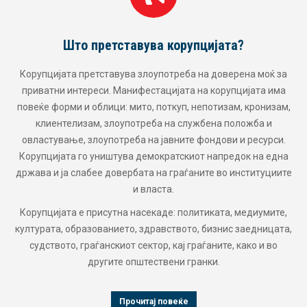
Мисијата на Транспаренси Интернешнл 
Македонија
оќ за
 има
Транспаренси Интернешнл – Македонија постојано се за
изам,
за политики, и закони коишто ќе го променат системот, ќ
 и
искоренат и оневозможат корупцијата. Како дел од
рси.
глобалната коалиција за борба против корупцијата
 една
Транспаренси Интернешнл постојано гради коалиции
уциите
мрежи со други партнери и организации за да ја оств
својата визија за општество и систем слободни од коруп
и зајакната граѓанска свест, како и охрабрување на
мите,
граѓаните и сите засегнати страни да се спротивстават
ицата,
корупцијата. Целта на Транспаренси Интернешнл –
 во
Македонија е воспоставување на систем на владеењет
правото наспроти владеењето на корупцијата.