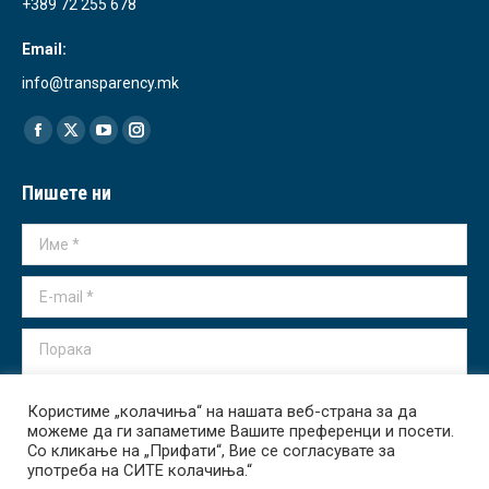
+389 72 255 678
Email:
info@transparency.mk
Find us on:
Facebook
X
YouTube
Instagram
page
page
page
page
Пишете ни
opens
opens
opens
opens
in
in
in
in
Име *
new
new
new
new
window
window
window
window
E-mail *
Порака
Користиме „колачиња“ на нашата веб-страна за да
можеме да ги запаметиме Вашите преференци и посети.
Со кликање на „Прифати“, Вие се согласувате за
употреба на СИТЕ колачиња.“
Испрати