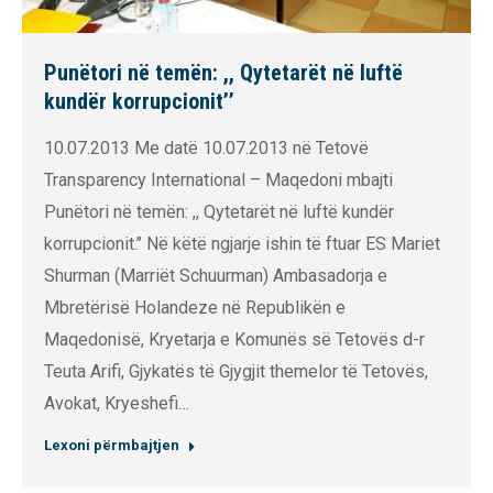
Punëtori në temën: ,, Qytetarët në luftë
kundër korrupcionit’’
10.07.2013 Me datë 10.07.2013 në Tetovë
Transparency International – Maqedoni mbajti
Punëtori në temën: ,, Qytetarët në luftë kundër
korrupcionit.’’ Në këtë ngjarje ishin të ftuar ES Mariet
Shurman (Marriët Schuurman) Ambasadorja e
Mbretërisë Holandeze në Republikën e
Maqedonisë, Kryetarja e Komunës së Tetovës d-r
Teuta Arifi, Gjykatës të Gjygjit themelor të Tetovës,
Avokat, Kryeshefi…
Lexoni përmbajtjen