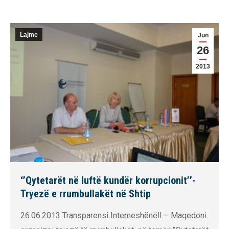
Lajme
Jun
26
2013
‘’Qytetarët në luftë kundër korrupcionit’’-
Tryezë e rrumbullakët në Shtip
26.06.2013 Transparensi Interneshënëll – Maqedoni