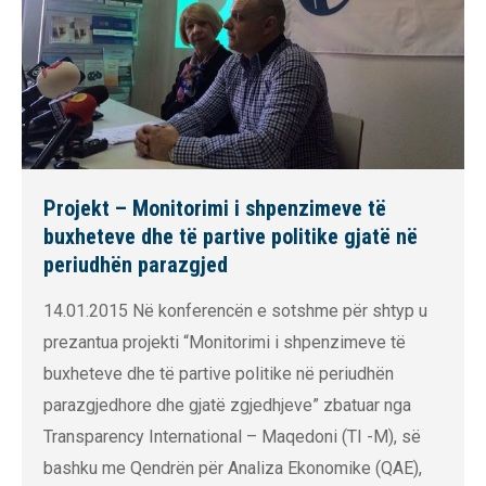
Projekt – Monitorimi i shpenzimeve të
buxheteve dhe të partive politike gjatë në
periudhën parazgjed
14.01.2015 Në konferencën e sotshme për shtyp u
prezantua projekti “Monitorimi i shpenzimeve të
buxheteve dhe të partive politike në periudhën
parazgjedhore dhe gjatë zgjedhjeve” zbatuar nga
Transparency International – Maqedoni (TI -M), së
bashku me Qendrën për Analiza Ekonomike (QAE),