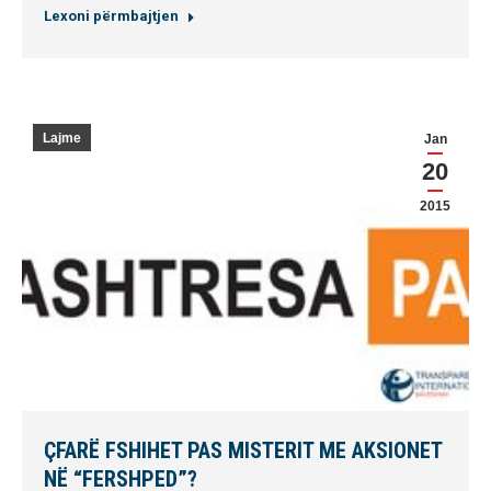
Lexoni përmbajtjen
Lajme
Jan
20
2015
ÇFARË FSHIHET PAS MISTERIT ME AKSIONET
NË “FERSHPED”?