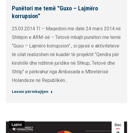
Punëtori me temë “Guxo – Lajmëro
korrupsion”
25.03.2014 TI – Maqedoni me datë 24 mars 2014 në
Shtëpin e ARM-së – Tetovë mbajti punëtori me temë
‘’Guxo – Lajmëro korrupsion’’ , si pjesë e aktiviteteve
të cilat realizohen në kuadër të projektit ‘’Qendra për
këshillë dhe ndihmë juridike në Shkup, Tetovë dhe
Shtip’’ e përkrahur nga Ambasada e Mbretërisë
Holandeze në Republikën…
Lexoni përmbajtjen
Lajme
Dec