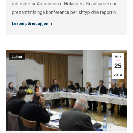
mbështetur Ambasada e Holandës. Si shtojcë keni
prezantimin nga konferenca për shtyp dhe raportin…
Lexoni përmbajtjen
Lajme
Mar
25
2014