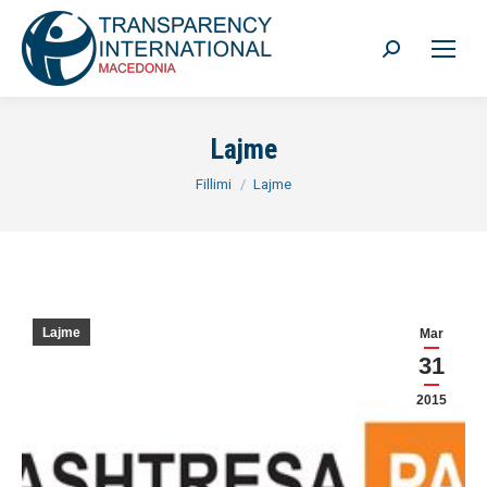
Search:
Lajme
You are here:
Fillimi
Lajme
Lajme
Mar
31
2015