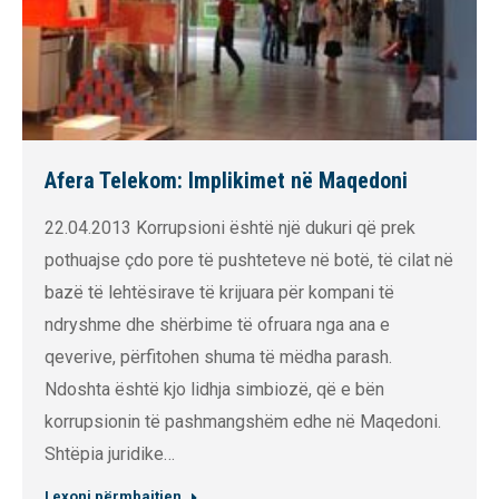
Afera Telekom: Implikimet në Maqedoni
22.04.2013 Korrupsioni është një dukuri që prek
pothuajse çdo pore të pushteteve në botë, të cilat në
bazë të lehtësirave të krijuara për kompani të
ndryshme dhe shërbime të ofruara nga ana e
qeverive, përfitohen shuma të mëdha parash.
Ndoshta është kjo lidhja simbiozë, që e bën
korrupsionin të pashmangshëm edhe në Maqedoni.
Shtëpia juridike…
Lexoni përmbajtjen