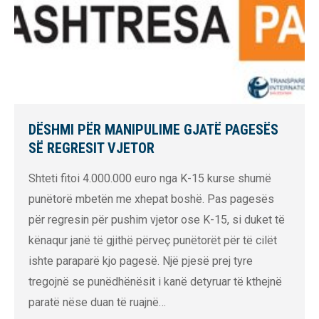
DËSHMI PËR MANIPULIME GJATË PAGESËS
SË REGRESIT VJETOR
Shteti fitoi 4.000.000 euro nga K-15 kurse shumë
punëtorë mbetën me xhepat boshë. Pas pagesës
për regresin për pushim vjetor ose K-15, si duket të
kënaqur janë të gjithë përveç punëtorët për të cilët
ishte paraparë kjo pagesë. Një pjesë prej tyre
tregojnë se punëdhënësit i kanë detyruar të kthejnë
paratë nëse duan të ruajnë…