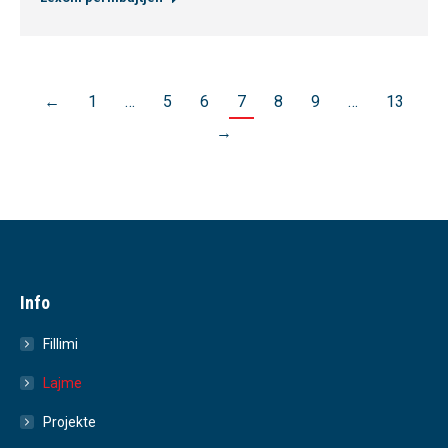
←
1
…
5
6
7
8
9
…
13
→
Info
Fillimi
Lajme
Projekte