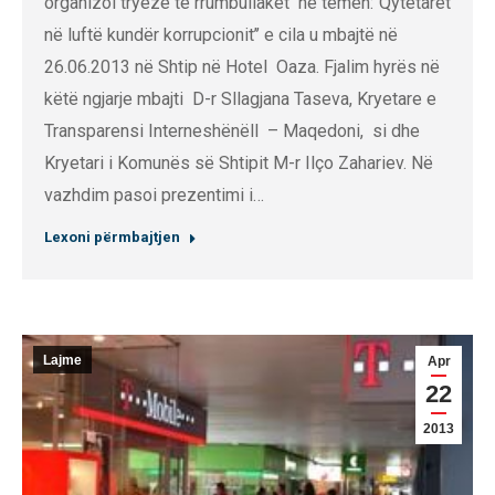
organizoi tryezë të rrumbullakët në temën:‘’Qytetarët
në luftë kundër korrupcionit’’ e cila u mbajtë në
26.06.2013 në Shtip në Hotel Oaza. Fjalim hyrës në
këtë ngjarje mbajti D-r Sllagjana Taseva, Kryetare e
Transparensi Interneshënëll – Maqedoni, si dhe
Kryetari i Komunës së Shtipit M-r Ilço Zahariev. Në
vazhdim pasoi prezentimi i…
Lexoni përmbajtjen
Lajme
Apr
22
2013