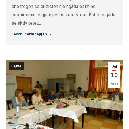
dhe tregon se ekziston një ngadalësim në
përmirsimin e gjendjes në këtë sferë. Është e qartë
se aktivitetet…
Lexoni përmbajtjen
Lajme
Jul
10
2013