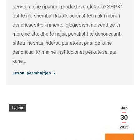
servisim dhe riparim i produkteve elektrike SHPK”
është një shembull klasik se si shteti nuk i mbron
denoncuesit e krimeve, gjegjësisht në vend që t’i
mbrojnë ato, dhe të ndjek penalisht të denoncuarit,
shteti heshtur, ndërsa punëtorët pasi që kanë
denoncuar krimin në institucionet përkatëse, ata
kanë…
Lexoni përmbajtjen
Lajme
Jan
30
2015