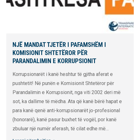
NJË MANDAT TJETËR I PAFAMSHËM I
KOMISIONIT SHTETËROR PËR
PARANDALIMIN E KORRUPSIONIT
Korrupsionarët i kanë heshtur të gjitha aferat e
pushtetit! Në punën e Komisionit Shtetëror për
Parandalimin e Korrupsionit, nga viti 2002 deri më
sot, ka dallime të mëdha. Ata që kanë bërë hapat e
para kanë qenë anti-korrupsionarët jo-profesional
(honorarë), kanë pasur buxhet të vogël, por kanë
zbuluar një numër aferash, të cilat edhe më…