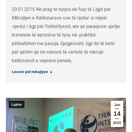
20.01.2015 Në prag te hyrjes në fuqi të Ligjit për
Mbrojtjen e Kallëzuesve ose të njohur si nëpër
.njerëz i ligji për fishkëllyesit, ata që paraqesin sjellje
kriminele të eprorëve të tyre, në .praktikë
përballohen me pasoja. Gjegjësisht, ligji do të ketë
për qëllim që në mënyrë të vërtetë të mbrojë
kallëzuesit e veprave penale,…
Lexoni përmbajtjen
Lajme
Jan
14
2015