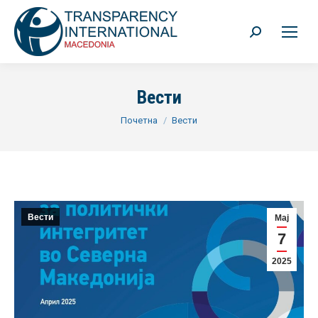
Search:
Вести
You are here:
Почетна
Вести
Вести
Мај
7
2025