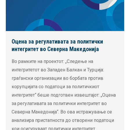
Оцена за регулативата за политички
интегритет во Северна Македонија
Во рамките на проектот: „Следење на
интегритетот во Западен Балкан и Турција:
граѓански организации во борбата против
корупцијата со податоци за политичкиот
интегритет“ беше подготвен извештајот: „Оцена
за регулативата за политички интегритет во
Северна Македонија“. Во ова истражување се
анализира пристапноста до отворени податоци
кои осигуруваат политички интегритет.