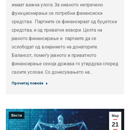
имаат важна улога. За нивното непречено
функционирање се потребни финансиски
средства. Партиите се финансираат од буџетски
средства, и од приватни извори. Целта на
јавното финансирање е партиите да се
ослободат од влијанието на донаторите.
Балансот, помеѓу јавното и приватното
финансирање секоја држава го утврдува според
своите услови. Со донесувањето на…
Прочитај повеќе
Вести
Мар
21