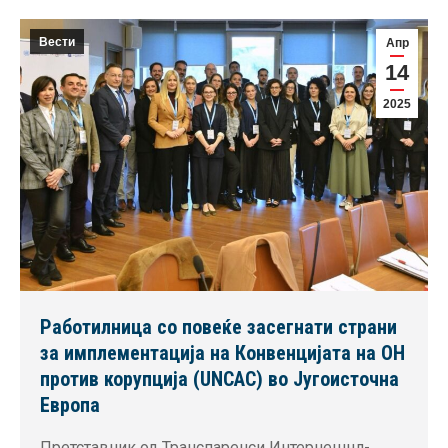
Вести
Апр
14
2025
Работилница со повеќе засегнати страни
за имплементација на Конвенцијата на ОН
против корупција (UNCAC) во Југоисточна
Европа
Претставник од Транспаренси Интернешнл-