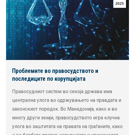
2025
Проблемите во правосудството и
последиците по корупцијата
Правосудниот систем во секоја држава има
централна улога во одржувањето на правдата и
законскиот поредок. Во Македонија, како и во
многу други земји, правосудството игра клучна
улога во заштитата на правата на граѓаните, како