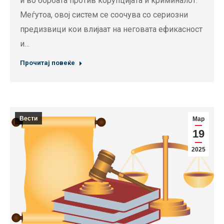
и во борбата против корупцијата и криминалот.
Меѓутоа, овој систем се соочува со сериозни
предизвици кои влијаат на неговата ефикасност
и…
Прочитај повеќе
Вести
Мар
19
2025