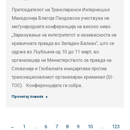
Претседателот на Транспаренси Интернешнл
Македонија Благоја Пандовски учествува на
меѓународната конференција на високо ниво
„Зајакнување на интегритетот и независноста на
кривичната правда во Западен Балкан“, што се
одржа во Љубљана од 10 до 11 март, во
организација на Министерството за правда на
Словенија и Глобалната иницијатива против
транснационалниот организиран криминал (GI-
TOC). Конференцијата ги собра…
Прочитај повеќе
←
1
…
6
7
8
9
10
…
123