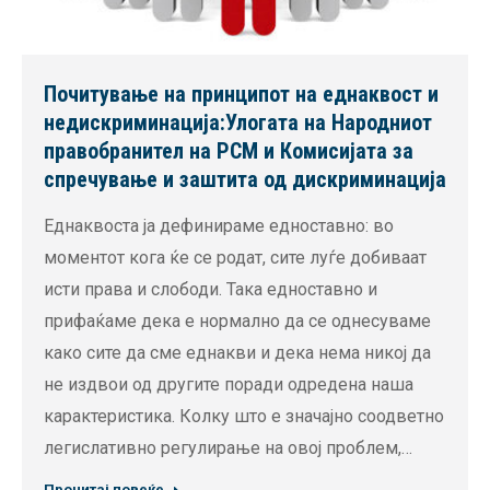
Почитување на принципот на еднаквост и
недискриминација:Улогата на Народниот
правобранител на РСМ и Комисијата за
спречување и заштита од дискриминација
Еднаквоста ја дефинираме едноставно: во
моментот кога ќе се родат, сите луѓе добиваат
исти права и слободи. Така едноставно и
прифаќаме дека е нормално да се однесуваме
како сите да сме еднакви и дека нема никој да
не издвои од другите поради одредена наша
карактеристика. Колку што е значајно соодветно
легислативно регулирање на овој проблем,…
Прочитај повеќе