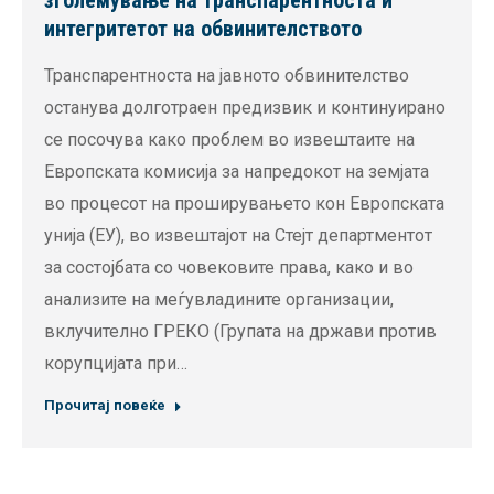
зголемување на транспарентноста и
интегритетот на обвинителството
Транспарентноста на јавното обвинителство
останува долготраен предизвик и континуирано
се посочува како проблем во извештаите на
Европската комисија за напредокот на земјата
во процесот на проширувањето кон Европската
унија (ЕУ), во извештајот на Стејт департментот
за состојбата со човековите права, како и во
анализите на меѓувладините организации,
вклучително ГРЕКО (Групата на држави против
корупцијата при…
Прочитај повеќе