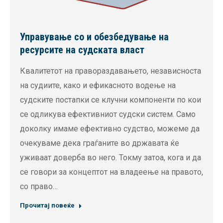
Управување со и обезбедување на
ресурсите на судската власт
Квалитетот на правораздавањето, независноста
на судиите, како и ефикасното водење на
судските постапки се клучни компоненти по кои
се одликува ефективниот судски систем. Само
доколку имаме ефективно судство, можеме да
очекуваме дека граѓаните во државата ќе
уживаат доверба во него. Токму затоа, кога и да
се говори за концептот на владеење на правото,
со право…
Прочитај повеќе