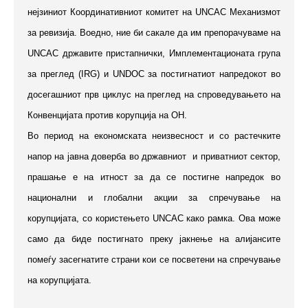
нејзиниот Координативниот комитет на UNCAC Механизмот
за ревизија. Воедно, ние би сакале да им препорачуваме на
UNCAC државите пристапнички, Имплементационата група
за преглед (IRG) и UNDOC за постигнатиот напредокот во
досегашниот прв циклус на преглед на спроведувањето на
Конвенцијатa против корупција на ОН.
Во период на економската неизвесност и со растечките
напор на јавна доверба во државниот и приватниот сектор,
прашање е на итност за да се постигне напредок во
национални и глобални акции за спречување на
корупцијата, со користењето UNCAC како рамка. Ова може
само да биде постигнато преку јакнење на алијансите
помеѓу засегнатите страни кои се посветени на спречување
на корупцијата.