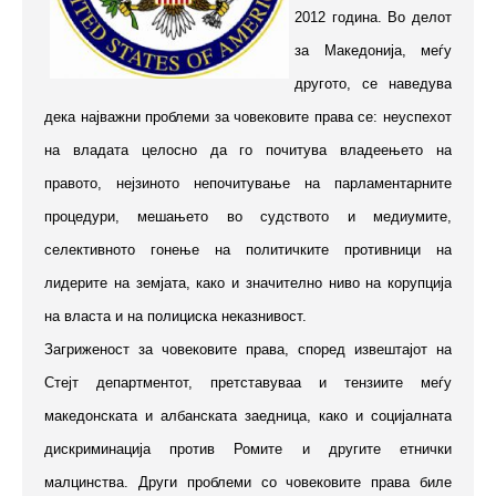
2012 година. Во делот
за Македонија, меѓу
другото, се наведува
дека најважни проблеми за човековите права се: неуспехот
на владата целосно да го почитува владеењето на
правото, нејзиното непочитување на парламентарните
процедури, мешањето во судството и медиумите,
селективното гонење на политичките противници на
лидерите на земјата, како и значително ниво на корупција
на власта и на полициска неказнивост.
Загриженост за човековите права, според извештајот на
Стејт департментот, претставуваа и тензиите меѓу
македонската и албанската заедница, како и социјалната
дискриминација против Ромите и другите етнички
малцинства. Други проблеми со човековите права биле