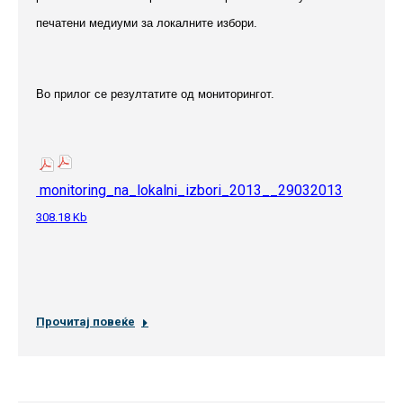
печатени медиуми за локалните избори.
Во прилог се резултатите од мониторингот.
monitoring_na_lokalni_izbori_2013__29032013
308.18 Kb
Прочитај повеќе