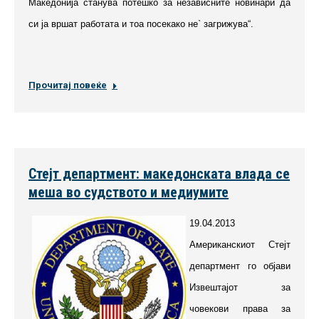
Македонија станува потешко за независните новинари да
си ја вршат работата и тоа посекако не` загрижува“.
Прочитај повеќе
Стејт департмент: македонската влада се
меша во судството и медиумите
19.04.2013
Американскиот Стејт
департмент го објави
Извештајот за
човекови права за