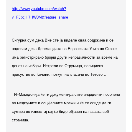
http://www.youtube.com/watch?
v=FJbcjH7HW0M&feature=share
Сигурна сум дека Вие сте ја виделе оваа содржина и се
надевам дека Делегацијата на Европската Унија во Скопје
има регистрирано бројни други неправилности за време на
денот на избори. Истрели во Струмица, полициско
присуство во Кочани, поткуп на гласачи во Тетово …
ТИ–Македонија ќе ги документира сите инциденти посочени
во медиумите и социјалните мрежи и ќе се обиде да ги
сумира во извештај кој ќе биде објавен на нашата веб
страница.