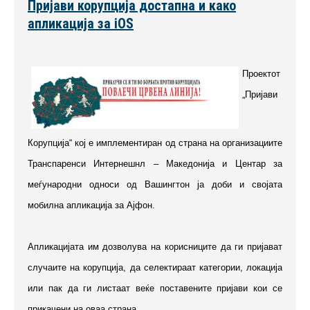
Пријави корупција достапна и како
апликација за iOS
Проектот
„Пријави
Корупција“ кој е имплементиран од страна на организациите
Транспаренси Интернешнл – Македонија и Центар за
меѓународни односи од Вашингтон ја доби и својата
мобилна апликација за Ајфон.
Апликацијата им дозволува на корисниците да ги пријават
случаите на корупција, да селектираат категории, локација
или пак да ги листаат веќе поставените пријави кои се
прикачени на оваа страна.