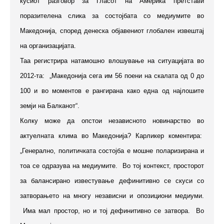
кусиот разговор за Гласот на Америка претстави
поразителена слика за состојбата со медиумите во
Македонија, според денеска објавениот глобален извештај
на организацијата.
Таа регистрира натамошно влошување на ситуацијата во
2012-та: „Македонија сега им 56 поени на скалата од 0 до
100 и во моментов е рангирана како една од најлошите
земји на Балканот“.
Колку може да опстои независното новинарство во
актуелната клима во Македонија? Карликер коментира:
„Генерално, политичката состојба е мошне поларизирана и
тоа се одразува на медиумите. Во тој контекст, просторот
за балансирано известување дефинитивно се скуси со
затворањето на многу независни и опозициони медиуми.
Има мал простор, но и тој дефинитивно се затвора. Во