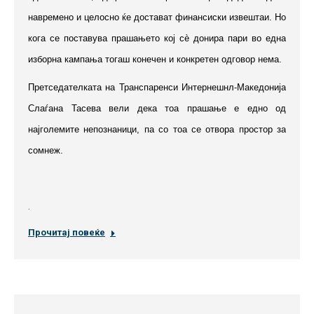
навремено и целосно ќе достават финансиски извештаи. Но
кога се поставува прашањето кој сè донира пари во една
изборна кампања тогаш конечен и конкретен одговор нема.
Претседателката на Транспаренси Интернешнл-Македонија
Слаѓана Тасева вели дека тоа прашање е едно од
најголемите непознаници, па со тоа се отвора простор за
сомнеж.
.
Прочитај повеќе