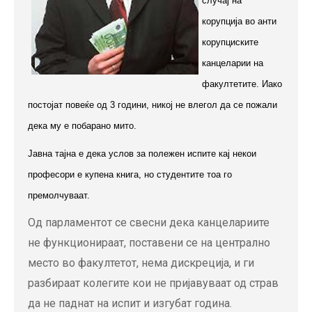
случај на
корупција во анти
корупциските
канцеларии на
факултетите. Иако
постојат повеќе од 3 години, никој не влегол да се пожали
дека му е побарано мито.
Јавна тајна е дека услов за полежен испите кај некои
професори е купена книга, но студентите тоа го
премолчуваат.
Од парламентот се свесни дека канцелариите
не функционираат, поставени се на централно
место во факултетот, нема дискреција, и ги
разбираат колегите кои не пријавуваат од страв
да не паднат на испит и изгубат година.