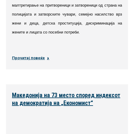
малтретирање на притвореници и затвореници од страна на
полицијата и затворските чувари, семејно насилство врз
жени и деца, детска проституција, дискриминација на
жените и лицата со посебни потреби.
Прочитај повеќе
Македонија на 73 место според индексот
на демократија на „Економист“