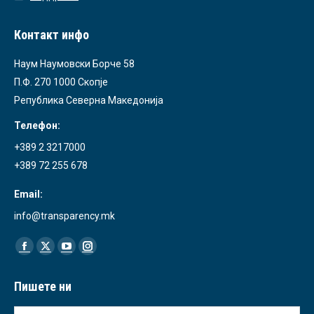
Контакт инфо
Наум Наумовски Борче 58
П.Ф. 270 1000 Скопје
Република Северна Македонија
Телефон:
+389 2 3217000
+389 72 255 678
Email:
info@transparency.mk
Find us on:
Facebook
X
YouTube
Instagram
page
page
page
page
Пишете ни
opens
opens
opens
opens
in
in
in
in