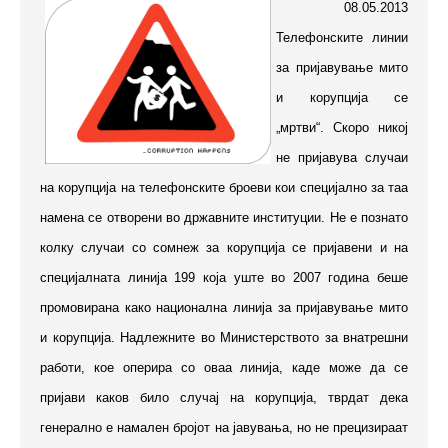
08.05.2013
Телефонските линии
за пријавување мито
и корупција се
„мртви“. Скоро никој
не пријавува случаи
на корупција на телефонските броеви кои специјално за таа
намена се отворени во државните институции. Не е познато
колку случаи со сомнеж за корупција се пријавени и на
специјалната линија 199 која уште во 2007 година беше
промовирана како национална линија за пријавување мито
и корупција. Надлежните во Министерството за внатрешни
работи, кое оперира со оваа линија, каде може да се
пријави каков било случај на корупција, тврдат дека
генерално е намален бројот на јавувања, но не прецизираат