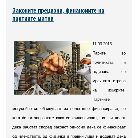
Законите прецизни, финансиите на
партиите матни
11.03.2013
Парите во
политиката и
годинава се
мрачната страна
на изборите.
Партиите
меѓусебно се обвинуваат за нелегално финансирање, но
кога ќе ги запрашате како се финансираат, тие ви велат
дека работат според законот односно дека се финасираат
од членството, од физички и правни лица и додават дека