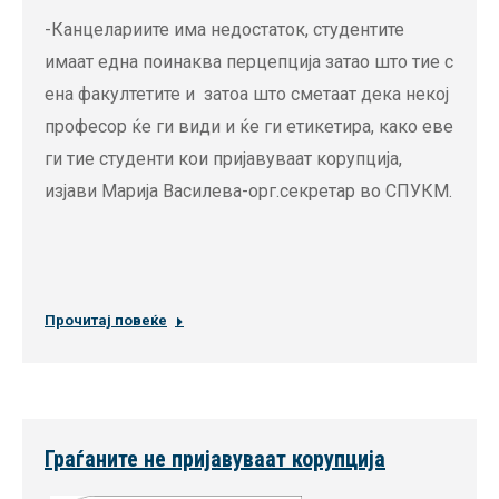
-Канцелариите има недостаток, студентите
имаат една поинаква перцепција затао што тие с
ена факултетите и затоа што сметаат дека некој
професор ќе ги види и ќе ги етикетира, како еве
ги тие студенти кои пријавуваат корупција,
изјави Марија Василева-орг.секретар во СПУКМ.
Прочитај повеќе
Граѓаните не пријавуваат корупција