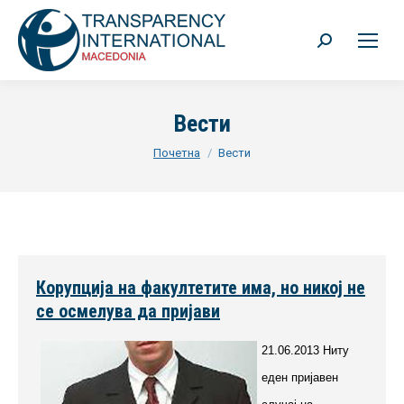
Search:
Вести
You are here:
Почетна
Вести
Корупција на факултетите има, но никој не
се осмелува да пријави
21.06.2013 Ниту
еден пријавен