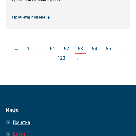
Прочитај повеќе
←
1
…
61
62
63
64
65
…
123
→
Инфо
Почетна
Вести