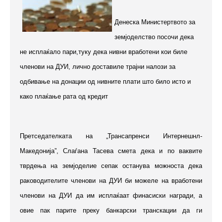
Денеска Министертвото за
земјоделство посочи дека
не исплаќало пари,туку дека нивни вработени кои биле
членови на ДУИ, лично доставиле трајни налози за
одбивање на донации од нивните плати што било исто и
како плаќање рата од кредит
Претседателката на „Трансапренси Интерн
ешнл
-
Македонија”, Слаѓана Тасева смета дека и по ваквите
тврдења на земјоделие сепак останува можноста дека
раководителите членови на ДУИ би можеле на вработени
членови на ДУИ да им исплаќаат финасиски награди, а
овие пак парите преку банкарски транскации да ги