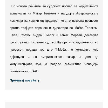
Во новото рочиште во судскиот процес за коруптивните
активности на Маѓар Телеком и на Дојче Американската
Комисија за хартии од вредност, која го покрена процесот
против тројцата поранешни директори во Маѓар Телеком,
Елек Штрауб, Андраш Балог и Тамас Морваи, докажува
дека Јужниот окружен суд во Њујорк има надлежност во
процесот, поради тоа што Т-Мобајл е компанија која
дејствува и на американскиот пазар, а дел од
комуникацијата која ја воделе обвинетите менаџери
поминала низ САД.
Прочитај повеќе