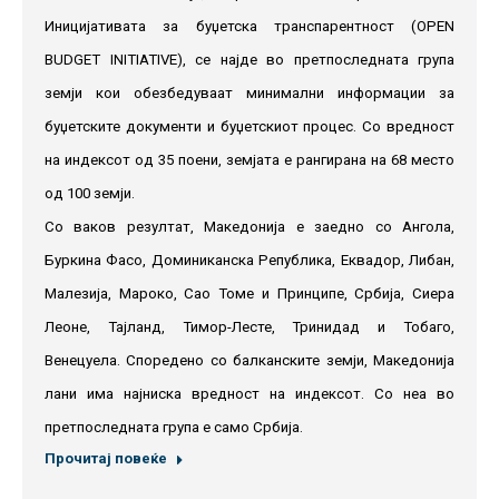
Иницијативата за буџетска транспарентност (OPEN
BUDGET INITIATIVE), се најде во претпоследната група
земји кои обезбедуваат минимални информации за
буџетските документи и буџетскиот процес. Со вредност
на индексот од 35 поени, земјата е рангирана на 68 место
од 100 земји.
Со ваков резултат, Македонија е заедно со Ангола,
Буркина Фасо, Доминиканска Република, Еквадор, Либан,
Малезија, Мароко, Сао Томе и Принципе, Србија, Сиера
Леоне, Тајланд, Тимор-Лесте, Тринидад и Тобаго,
Венецуела. Споредено со балканските земји, Македонија
лани има најниска вреднoст на индексот. Со неа во
претпоследната група е само Србија.
Прочитај повеќе