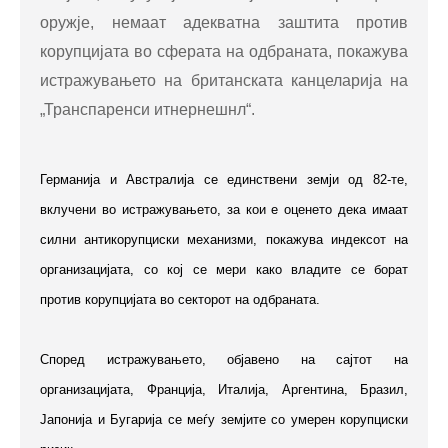
оружје, немаат адекватна заштита против
корупцијата во сферата на одбраната, покажува
истражувањето на британската канцеларија на
„Транспаренси итнернешнл“.
Германија и Австралија се единствени земји од 82-те,
вклучени во истражувањето, за кои е оценето дека имаат
силни антикорупциски механизми, покажува индексот на
организацијата, со кој се мери како владите се борат
против корупцијата во секторот на одбраната.
Според истражувањето, објавено на сајтот на
организацијата, Франција, Италија, Аргентина, Бразил,
Јапонија и Бугарија се меѓу земјите со умерен корупциски