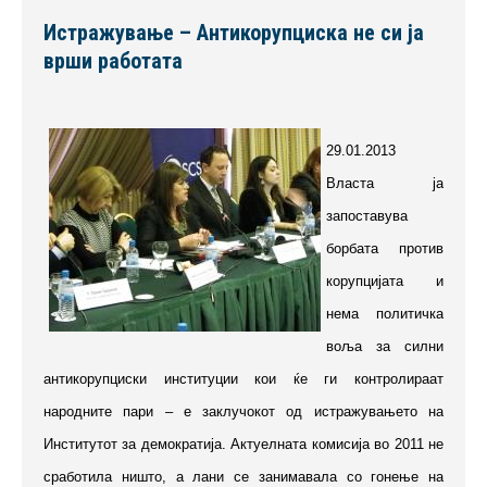
Истражување – Антикорупциска не си ја
врши работата
29.01.2013
Власта ја
запоставува
борбата против
корупцијата и
нема политичка
воља за силни
антикорупциски институции кои ќе ги контролираат
народните пари – е заклучокот од истражувањето на
Институтот за демократија. Актуелната комисија во 2011 не
сработила ништо, а лани се занимавала со гонење на