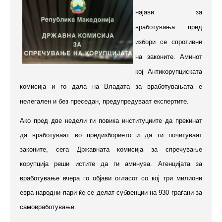
најави за
вработувања пред
избори се спротивни
на законите. Аминот
кој Антикорупциската
комисија и го дала на Владата за вработувањата е
нелегален и без преседан, предупредуваат експертите.
Ако пред две недели ги повика институциите да прекинат
да вработуваат во предизборието и да ги почитуваат
законите, сега Државната комисија за спречување
корупција реши истите да ги аминува. Агенцијата за
вработување вчера го објави огласот со кој три милиони
евра народни пари ќе се делат субвенции на 930 граѓани за
самовработување.