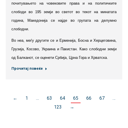
почитувањето на човековите права и на политичките
слободи во 195 земји во светот во текот на минатата
година, Македонија се најде во групата на делумно
слободни.
​​Во неа, меѓу другите се и Ерменија, Босна и Херцеговина,
Грузија, Косово, Украина и Пакистан. Како слободни земји
од Балканот, се оценети Србија, Црна Гора и Хрватска.
Прочитај повеќе
←
1
…
63
64
65
66
67
…
123
→