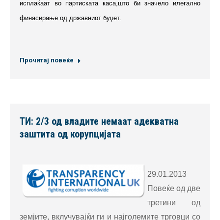
исплаќаат во партиската каса,што би значело илегално
финасирање од државниот буџет.
Прочитај повеќе
ТИ: 2/3 од владите немаат адекватна
заштита од корупцијата
29.01.2013
Повеќе од две
третини од
земјите, вклучувајќи ги и најголемите трговци со