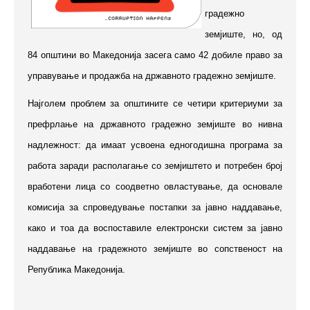
градежно
земјиште, но, од
84 општини во Македонија засега само 42 добиле право за
управување и продажба на државното градежно земјиште.
Најголем проблем за општините се четири критериуми за
префрлање на државното градежно земјиште во нивна
надлежност: да имаат усвоена едногодишна програма за
работа заради располагање со земјиштето и потребен број
вработени лица со соодветно овластување, да основале
комисија за спроведување постапки за јавно наддавање,
како и тоа да воспоставиле електронски систем за јавно
наддавање на градежното земјиште во сопственост на
Република Македонија.