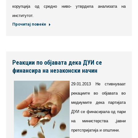
корупција од средно ниво- утврдила анализата на
институтот.
Прочитај повеќе
Реакции по објавата дека ДУИ се
финансира на незаконски начин
2
9.01.2013 Не стивнуваат
рекациите во објавата во
медиумите дека партијата
ДУИ се финасирала од пари
на министерства ,јавни
претспријатија и општини.