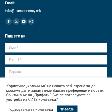
Email:
info@transparency.mk
Find us on:
Facebook
X
YouTube
Instagram
page
page
page
page
Пишете ни
opens
opens
opens
opens
in
in
in
in
Име *
new
new
new
new
window
window
window
window
E-mail *
Порака
Користиме „колачиња“ на нашата веб-страна за да
можеме да ги запаметиме Вашите преференци и посети.
Со кликање на „Прифати“, Вие се согласувате за
употреба на СИТЕ колачиња.“
Испрати
Подесувања за колачиња
ПРИФАТИ