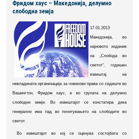
Фридом хаус – Македонија, делумно
слободна земја
17.01.2013
Македонија, во
најновото издание
на „Слобода во
светот“, годишен
извештај на
невладината организација за човекови права со седиште во
Вашингтон, Фридом хаус, е во групата на делумно
слободни земји. Во извештајот се констатира дека
генерално има пад во почитувањето на слободите во
светот.
Во извештајот во кој се оценува состојбата со