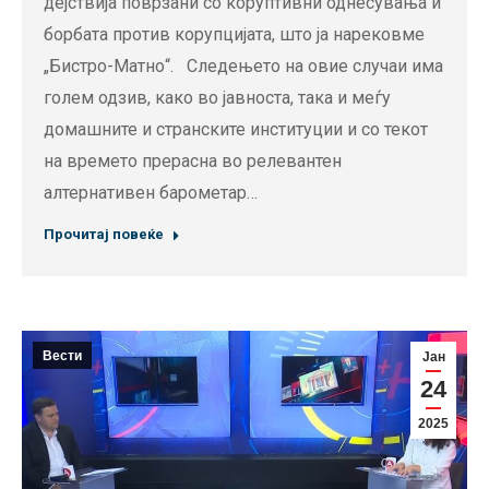
дејствија поврзани со коруптивни однесувања и
борбата против корупцијата, што ја нарековме
„Бистро-Матно“. Следењето на овие случаи има
голем одзив, како во јавноста, така и меѓу
домашните и странските институции и со текот
на времето прерасна во релевантен
алтернативен барометар…
Прочитај повеќе
Вести
Јан
24
2025