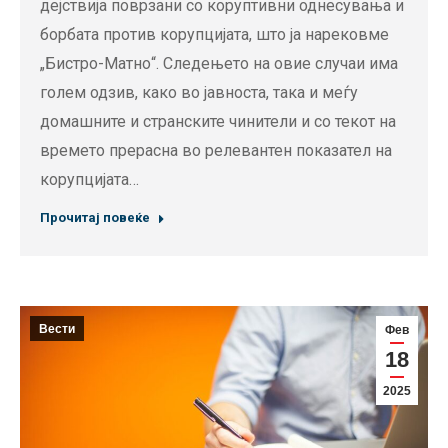
дејствија поврзани со коруптивни однесувања и
борбата против корупцијата, што ја нарековме
„Бистро-Матно“. Следењето на овие случаи има
голем одзив, како во јавноста, така и меѓу
домашните и странските чинители и со текот на
времето прерасна во релевантен показател на
корупцијата…
Прочитај повеќе
Вести
Фев
18
2025