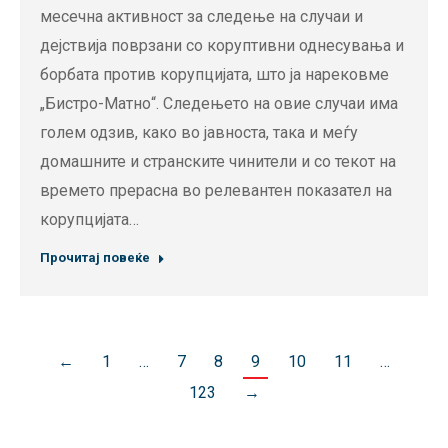
месечна активност за следење на случаи и
дејствија поврзани со коруптивни однесувања и
борбата против корупцијата, што ја нарековме
„Бистро-Матно“. Следењето на овие случаи има
голем одзив, како во јавноста, така и меѓу
домашните и странските чинители и со текот на
времето прерасна во релевантен показател на
корупцијата…
Прочитај повеќе
←
1
…
7
8
9
10
11
…
123
→