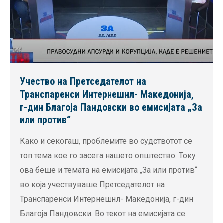
Учество на Претседателот на
Транспаренси Интернешнл- Македонија,
г-дин Благоја Пандовски во емисијата „За
или против“
Како и секогаш, проблемите во судствотот се
топ тема кое го засега нашето општество. Току
ова беше и темата на емисијата „За или против“
во која учествуваше Претседателот на
Транспаренси Интернешнл- Македонија, г-дин
Благоја Пандовски. Во текот на емисијата се