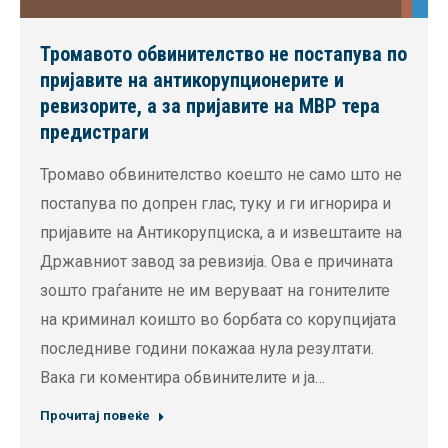
Тромавото обвинителство не постапува по
пријавите на антикорупционерите и
ревизорите, a за пријавите на МВР тера
предистраги
Тромаво обвинителство коешто не само што не
постапува по допрен глас, туку и ги игнорира и
пријавите на Антикорупциска, а и извештаите на
Државниот завод за ревизија. Ова е причината
зошто граѓаните не им веруваат на гонителите
на криминал коишто во борбата со корупцијата
последниве години покажаа нула резултати.
Вака ги коментира обвинителите и ја…
Прочитај повеќе