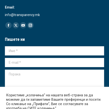
Email:
info@transparency.mk
Find us on:
Facebook
X
YouTube
Instagram
page
page
page
page
Пишете ни
opens
opens
opens
opens
in
in
in
in
Име *
new
new
new
new
window
window
window
window
E-mail *
Порака
Користиме „колачиња“ на нашата веб-страна за да
можеме да ги запаметиме Вашите преференци и посети.
Испрати
Со кликање на „Прифати“, Вие се согласувате за
употреба на СИТЕ колачиња.“