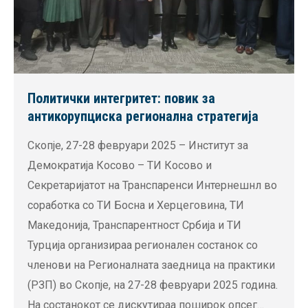
Политички интегритет: повик за
антикорупциска регионална стратегија
Скопје, 27-28 февруари 2025 – Институт за
Демократија Косово – ТИ Косово и
Секретаријатот на Транспаренси Интернешнл во
соработка со ТИ Босна и Херцеговина, ТИ
Македонија, Транспарентност Србија и ТИ
Турција организираа регионален состанок со
членови на Регионалната заедница на практики
(РЗП) во Скопје, на 27-28 февруари 2025 година.
На состанокот се дискутираа поширок опсег…