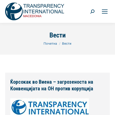
Search:
Вести
You are here:
Почетна
Вести
Ќорсокак во Виена – загрозеноста на
Конвенцијата на ОН против корупција