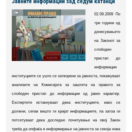
Јавните информации зад седум катанци
02.09.2009 По
три години од
донесувањето
на Законот за
слободен
пристап до
информации
институциите се уште се затворени за јавноста, покажуваат
анализите на Комисијата за заштита на правото за
слободен пристап до информации од јавен карактер.
Експертите истакнуваат дека институциите, иако се
должни, сепак вешто ги кријат информациите, па затоа ги
потсетуваат дека доследно почитување на овој Закон
треба да опфаќа и информирање на јавноста за секоја нова