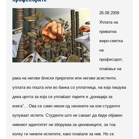
26.08.2009
Уплата на
приватна
жиро-сметка
на
професорот,
плаќање на
рака на негови блиски пријатели или негови асистенти,
уплата во пошта или во банка со уплатница, на која пишува
дека целта за која се уплаќаат парите е „донација за
книга“… Ова се само некои од начините на кои студенти
купуваат испити. Студенти што не сакаат да биде објавен
нивниот идентитет ни зборуваа за ценовниците, за тоа
колку ги чинеле испитите, како плаќале за нив. Но се