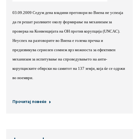
03.09.2009 Седум дена влад
ини
преговори во Виена не успеаја
да ги решат разликите околу формирање на механизам за
проверка на Конвенцијата на ОН против корупција (
UNCAC
).
Неуспех на разговорите во Виена е голема пречка и
предизвикува сериозен сомнеж врз можноста за ефективен
механизам за испитување на спроведувањето на анти-
корупциските обврски на самитот на 137 земји, која ќе се одржи
во ноември.
Прочитај повеќе