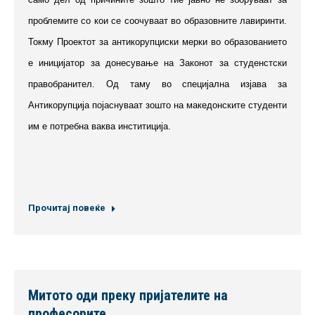
проблемите со кои се соочуваат во образовните лавиринти.
Токму Проектот за антикорупциски мерки во образованието
е иницијатор за донесување на Законот за студенстски
правобранител. Од таму во специјална изјава за
Антикорупција појаснуваат зошто на македонските студенти
им е потребна ваква инститиција.
Прочитај повеќе
Митото оди преку пријателите на
професорите