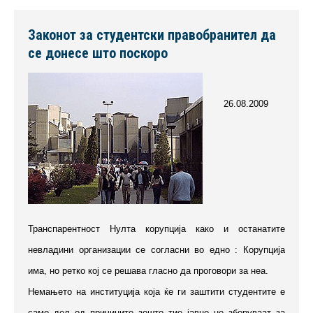
Законот за студентски правобранител да
се донесе што поскоро
26.08.2009
Транспарентност Нулта корупција како и останатите
невладини организации се согласни во едно : Корупција
има, но ретко кој се решава гласно да проговори за неа.
Немањето на институција која ќе ги заштити студентите е
само дел од причините зошто тие јавно не зборуваат за