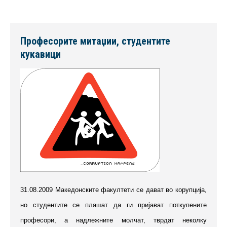
Професорите митаџии, студентите
кукавици
31.08.2009 Македонските факултети се дават во корупција,
но студентите се плашат да ги пријават поткупените
професори, а надлежните молчат, тврдат неколку