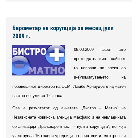
Барометар на корупција за месец јули
2009 г.
09.08.2009 Гафот што
претседателскиот кабинет
го направи во врска со
(не)помилувањето на
поранешниот директор на ЕСМ, Ламбе Арнаудов е најматен
настан во јули со 12 гласа.
Ова е резултатот од анкетата „Бистро – Матно“ на
Независната новинска агенција Макфакс и на невладината
организација „Транспарентност – нулта корупција“, во која
учествуваа 16 главни уредници на печатени и електронски