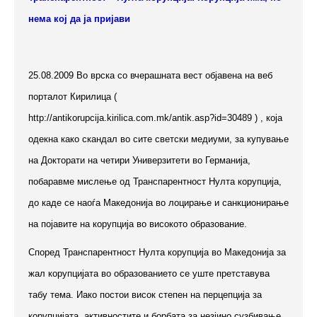
нема кој да ја пријави
25.08.2009 Во врска со вчерашната вест објавена на веб
порталот Кирилица (
http://antikorupcija.kirilica.com.mk/antik.asp?id=30489 ) , која
одекна како скандал во сите светски медиуми, за купување
на Докторати на четири Универзитети во Германија,
побаравме мислење од Транспарентност Нулта корупција,
до каде се наоѓа Македонија во лоцирање и санкционирање
на појавите на корупција во високото образование.
Според Транспарентност Нулта корупција во Македонија за
жал корупцијата во образованието се уште претставува
табу тема. Иако постои висок степен на перцепција за
корупцијата, активностите и борбата за незјино сузбивање