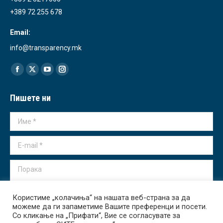
+389 72 255 678
Email:
info@transparency.mk
Find us on:
Facebook
X
YouTube
Instagram
page
page
page
page
Пишете ни
opens
opens
opens
opens
in
in
in
in
Име *
new
new
new
new
window
window
window
window
E-mail *
Порака
Користиме „колачиња“ на нашата веб-страна за да
можеме да ги запаметиме Вашите преференци и посети.
Со кликање на „Прифати“, Вие се согласувате за