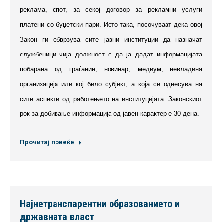
реклама, спот, за секој договор за рекламни услуги
платени со буџетски пари. Исто така, посочуваат дека овој
Закон ги обврзува сите јавни институции да назначат
службеници чија должност е да ја дадат информацијата
побарана од граѓанин, новинар, медиум, невладина
организација или кој било субјект, а која се однесува на
сите аспекти од работењето на институцијата. Законскиот
рок за добивање информација од јавен карактер е 30 дена.
Прочитај повеќе
Најнетранспарентни образованието и
државната власт