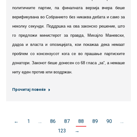
политичките партии, па финалната верзија вчера беше
верификувана во Собранието без никаква дебата и само за
неколку секунди. Поддршка на ова законско решение, што
го предложи министерот за правда, Михајло Маневски,
дадоа и власта и опозицијата, кои покажаа дека немаат
проблем со консензусот кога се во прашање партиските
донатори. Законот беше донесен со 68 гласа „за“, а немаше
ниту еден против или воздржан.
Прочитај повеќе
←
1
…
86
87
88
89
90
…
123
→