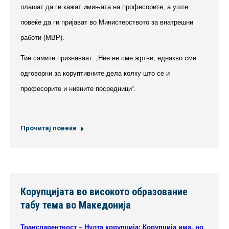
плашат да ги кажат имињата на професорите, а уште
повеќе да ги пријават во Министерството за внатрешни
работи (МВР).
Тие самите признаваат: „Ние не сме жртви, еднакво сме
одговорни за коруптивните дела колку што се и
професорите и нивните посредници“.
Прочитај повеќе
Корупцијата во високото образование
табу тема во Македонија
Транспарентност – Нулта корупција: Корупција има, но