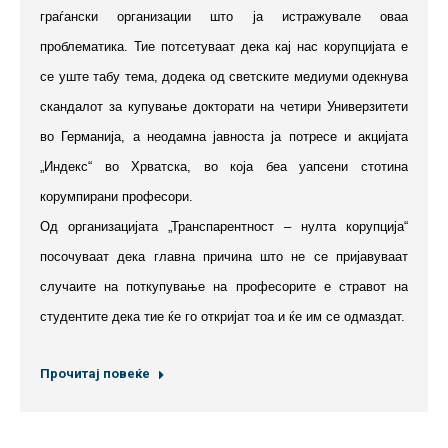
граѓански организации што ја истражувале оваа
проблематика. Тие потсетуваат дека кај нас корупцијата е
се уште табу тема, додека од светските медиуми одекнува
скандалот за купување докторати на четири Универзитети
во Германија, а неодамна јавноста ја потресе и акцијата
„Индекс“ во Хрватска, во која беа уапсени стотина
корумпирани професори.
Од организацијата „Транспарентност – нулта корупција“
посочуваат дека главна причина што не се пријавуваат
случаите на поткупување на професорите е стравот на
студентите дека тие ќе го откријат тоа и ќе им се одмаздат.
Прочитај повеќе