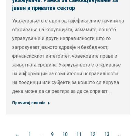
укажувачи: Рамка за самооценување за
јавен и приватен сектор
Укажувањето е еден од најефикасните начини за
откривање на корупцијата, измамите, лошото
управување и други неправилности што го
загрозуваат јавното здравје и безбедност,
финансискиот интегритет, човековите права и
животната средина. Укажувањето е откривање
на информации за сомнителни неправилности
на поединци или субјекти за коишто се верува
дека може да се реагира за да се спречат.…
Прочитај повеќе
←
1
…
9
10
11
12
13
…