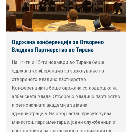
Одржана конференција за Отворено
Владино Партнерство во Тирана
На 14-ти и 15-ти ноември во Тирана беше
одржана конференција за зајакнување на
отвореното владино партнерство.
Конференцијата беше одржана со поддршка на
албанската влада, Отворено владино партнество
и регионалната академија за јавна
администрација. На овој настан присутсвуваа
министри, парламентарци, јавни службеници и
претставници на граѓанските организации од