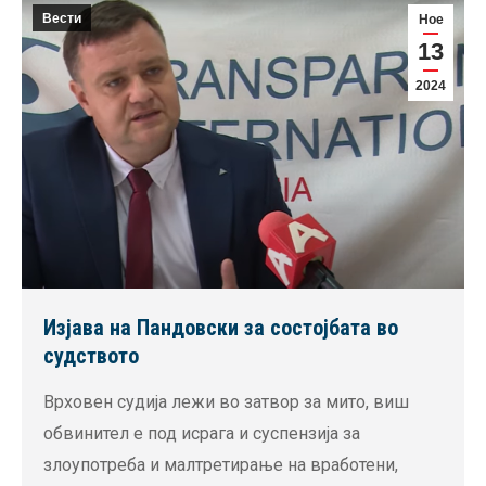
Вести
Ное
13
2024
Изјава на Пандовски за состојбата во
судството
Врховен судија лежи во затвор за мито, виш
обвинител е под исрага и суспензија за
злоупотреба и малтретирање на вработени,