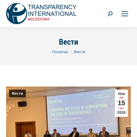
Search:
Вести
You are here:
Почетна
Вести
Вести
Ное
15
2024