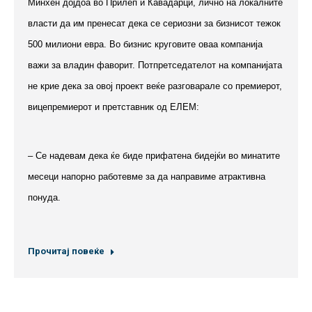
Минхен дојдоа во Прилеп и Кавадарци, лично на локалните
власти да им пренесат дека се сериозни за бизнисот тежок
500 милиони евра.
Во бизнис круговите оваа компанија
важи за владин фаворит. Потпретседателот на компанијата
не крие дека за овој проект веќе разговарале со премиерот,
вицепремиерот и претставник од ЕЛЕМ:
– Се надевам дека ќе биде прифатена бидејќи во минатите
месеци напорно работевме за да направиме атрактивна
понуда.
Прочитај повеќе