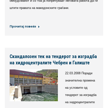
омбудсманот и со тоа ја попречуваат неговата работа да ги
штити правата на македонските граѓани.
Прочитај повеќе
Скандалозен тек на тендерот за изградба
на хидроцентралите Чебрен и Галиште
22.03.2008 Поради
значителна промена
на условите од
тендерот за изградба
на хидроцентралите