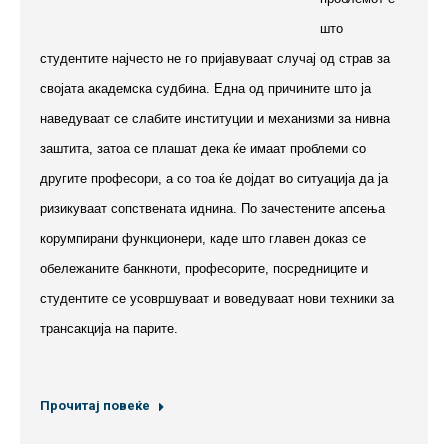
што
студентите најчесто не го пријавуваат случај од страв за
својата академска судбина. Една од причините што ја
наведуваат се слабите институции и механизми за нивна
заштита, затоа се плашат дека ќе имаат проблеми со
другите професори, а со тоа ќе дојдат во ситуација да ја
ризикуваат сопствената иднина. По зачестените апсења
корумпирани функционери, каде што главен доказ се
обележаните банкноти, професорите, посредниците и
студентите се усовршуваат и воведуваат нови техники за
трансакција на парите.
Прочитај повеќе