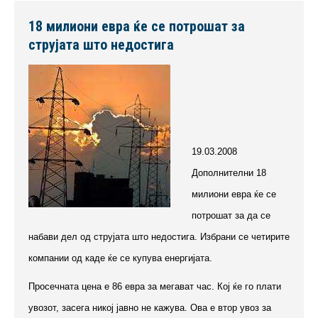
18 милиони евра ќе се потрошат за
струјата што недостига
19.03.2008
Дополнителни 18
милиони евра ќе се
потрошат за да се
набави дел од струјата што недостига. Избрани се четирите
компании од каде ќе се купува енергијата.
Просечната цена е 86 евра за мегават час. Кој ќе го плати
увозот, засега никој јавно не кажува. Ова е втор увоз за