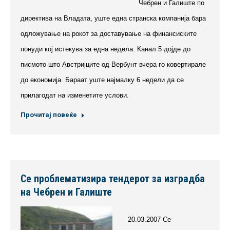
Чебрен и Галиште по
директива на Владата, уште една странска компанија бара
одложување на рокот за доставување на финансиските
понуди кој истекува за една недела. Канал 5 дојде до
писмото што Австријците од Вербунт вчера го ковертирале
до економија. Бараат уште најмалку 6 недели да се
прилагодат на изменетите услови.
Прочитај повеќе
Се проблематизира тендерот за изградба
на Чебрен и Галиште
20.03.2007 Се