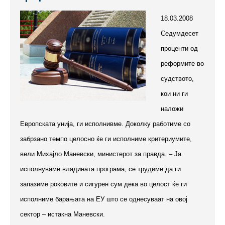
18.03.2008
Седумдесет
проценти од
реформите во
судството,
кои ни ги
наложи
Европската унија, ги исполнивме. Доколку работиме со
забрзано темпо целосно ќе ги исполниме критериумите,
вели Михајло Маневски, министерот за правда. – Ја
исполнуваме владината програма, се трудиме да ги
запазиме роковите и сигурен сум дека во целост ќе ги
исполниме барањата на ЕУ што се однесуваат на овој
сектор – истакна Маневски.