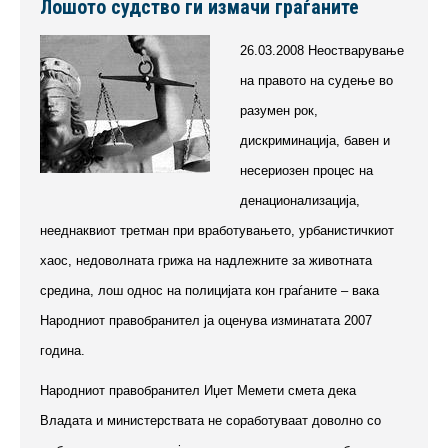
Лошото судство ги измачи граѓаните
26.03.2008 Неостварување
на правото на судење во
разумен рок,
дискриминација, бавен и
несериозен процес на
денационализација,
нееднаквиот третман при вработувањето, урбанистичкиот
хаос, недоволната грижа на надлежните за животната
средина, лош однос на полицијата кон граѓаните – вака
Народниот правобранител ја оценува изминатата 2007
година.
Народниот правобранител Иџет Мемети смета дека
Владата и министерствата не соработуваат доволно со