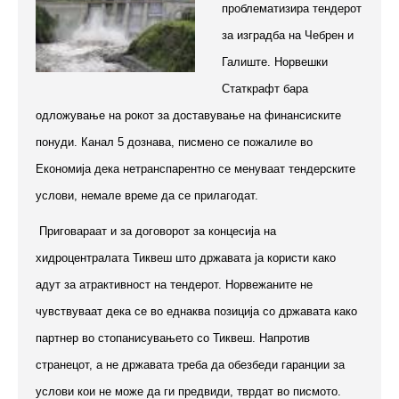
проблематизира тендерот
за изградба на Чебрен и
Галиште. Норвешки
Статкрафт бара
одложување на рокот за доставување на финансиските
понуди. Канал 5 дознава, писмено се пожалиле во
Економија дека нетранспарентно се менуваат тендерските
услови, немале време да се прилагодат.
Приговараат и за договорот за концесија на
хидроцентралата Тиквеш што државата ја користи како
адут за атрактивност на тендерот. Норвежаните не
чувствуваат дека се во еднаква позиција со државата како
партнер во стопанисувањето со Тиквеш. Напротив
странецот, а не државата треба да обезбеди гаранции за
услови кои не може да ги предвиди, тврдат во писмото.