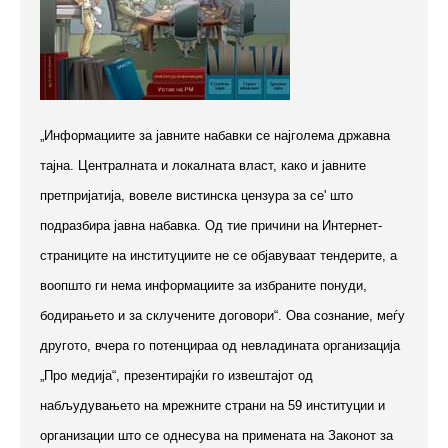
„Информациите за јавните набавки се најголема државна
тајна. Централната и локалната власт, како и јавните
претпријатија, вовеле вистинска цензура за се' што
подразбира јавна набавка. Од тие причини на Интернет-
страниците на институциите не се објавуваат тендерите, а
воопшто ги нема информациите за избраните понуди,
бодирањето и за склучените договори“. Ова сознание, меѓу
другото, вчера го потенцираа од невладината организација
„Про медија“, презентирајќи го извештајот од
набљудувањето на мрежните страни на 59 институции и
организации што се однесува на примената на Законот за