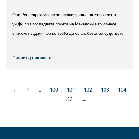
Оли Рен, еврокомесар за проширување на Европската
унија, при последната посета на Македонија го донесе
списокот задачи кои ќе треба да се сработат во судството.
Прочитај повеќе
←
1
…
100
101
102
103
104
…
123
→