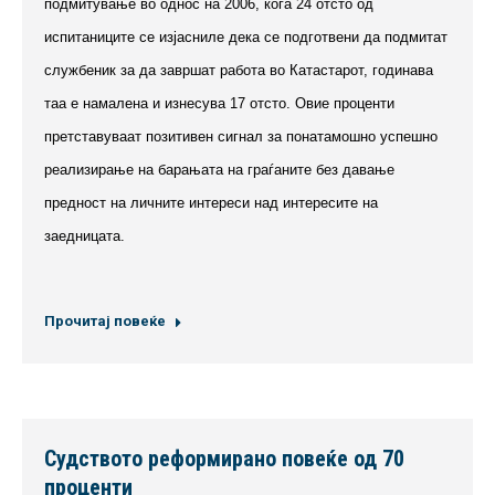
подмитување во однос на 2006, кога 24 отсто од
испитаниците се изјасниле дека се подготвени да подмитат
службеник за да завршат работа во Катастарот, годинава
таа е намалена и изнесува 17 отсто. Овие проценти
претставуваат позитивен сигнал за понатамошно успешно
реализирање на барањата на граѓаните без давање
предност на личните интереси над интересите на
заедницата.
Прочитај повеќе
Судството реформирано повеќе од 70
проценти