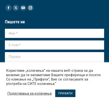
Find us on:
Facebook
X
YouTube
Instagram
page
page
page
page
Пишете ни
opens
opens
opens
opens
in
in
in
in
Име *
new
new
new
new
window
window
window
window
E-mail *
Порака
Користиме „колачиња“ на нашата веб-страна за да
можеме да ги запаметиме Вашите преференци и посети.
Со кликање на „Прифати“, Вие се согласувате за
употреба на СИТЕ колачиња.“
Испрати
Подесувања за колачиња
ПРИФАТИ
Transparency International - Macedonia 2026. All rights reserved.
За Нас