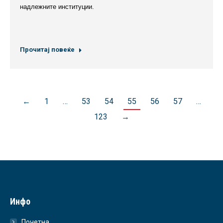
надлежните институции.
Прочитај повеќе
←
1
…
53
54
55
56
57
…
123
→
Инфо
Почетна