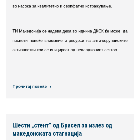
во насока за квалитетно и сеопфатно истражување.
ТИ Македонија се надева дека во иднина ДКСК ќе може да
посвети повеќе внимание и ресурси на анти-корупциските
активностии кои се иницираат од невладиониот сектор.
Прочитај повеќе
Шести „стент“ од Брисел за излез од
македонската стагнација