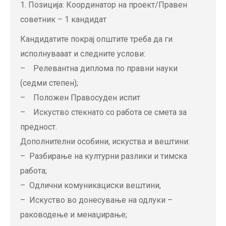
1. Позиција: Координатор на проект/Правен
советник – 1 кандидат
Кандидатите покрај општите треба да ги
исполнувааат и следните услови:
– Релевантна диплома по правни науки
(седми степен);
– Положен Правосуден испит
– Искуство стекнато со работа се смета за
предност.
Дополнителни особини, искуства и вештини:
– Разбирање на културни разлики и тимска
работа;
– Одлични комуникациски вештини,
– Искуство во донесување на одлуки –
раководење и менаџирање;