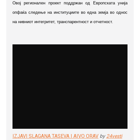
Овој регионален проект поддржан од Европската унија
опфаќа следење на институциите во една земја во однос
на нивниот интегритет, транспарентност и отчетност.
IZJAVI SLAGANA TASEVA I AIVO ORAV
by
24vesti