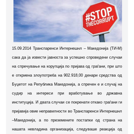
15.09.2014 Транспаренси Интернешнл – Македонија (ТИ-М)
сака да ја извести јавноста за успешно спроведени случаи
на спречување на корупција по пријава од граѓани, при што
е откриена злоупотреба на 902.918,00 денари средства од
Буџетот на Република Македонија, а спречен е и случај на
судир на интереси при вработување во државна
институција. И двата случаи се покренати откако граѓани ги
пријавија овие неправилности во Транспаренси Интернешнл
–Македонија, а по преземените постапки од страна на
нашата невладина организација, следуваше реакција од