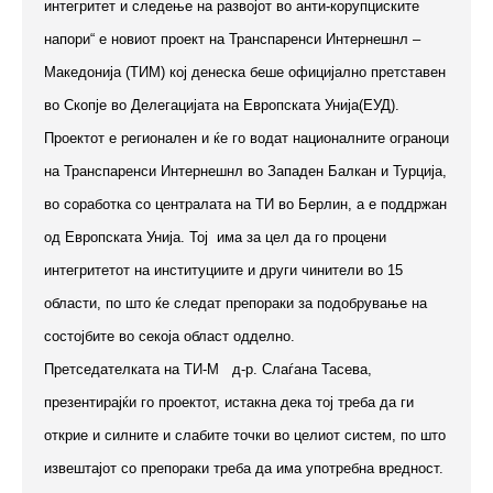
интегритет и следење на развојот во анти-корупциските
напори“ е новиот проект на Транспаренси Интернешнл –
Македонија (ТИМ) кој денеска беше официјално претставен
во Скопје во Делегацијата на Европската Унија(ЕУД).
Проектот е регионален и ќе го водат националните ограноци
на Транспаренси Интернешнл во Западен Балкан и Турција,
во соработка со централата на ТИ во Берлин, а е поддржан
од Европската Унија. Тој има за цел да го процени
интегритетот на институциите и други чинители во 15
области, по што ќе следат препораки за подобрување на
состојбите во секоја област одделно.
Претседателката на ТИ-М д-р. Слаѓана Тасева,
презентирајќи го проектот, истакна дека тој треба да ги
открие и силните и слабите точки во целиот систем, по што
извештајот со препораки треба да има употребна вредност.