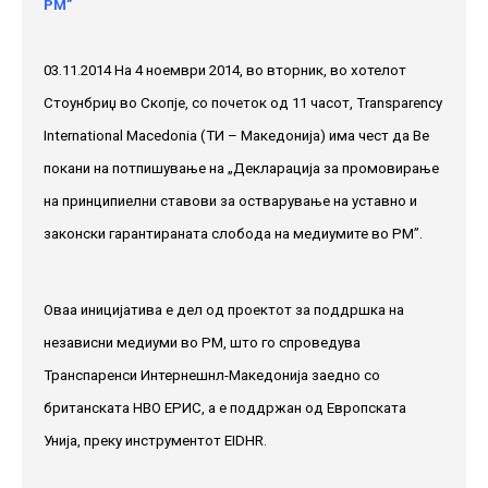
РМ”
03.11.2014 На 4 ноември 2014, во вторник, во хотелот
Стоунбриџ во Скопје, со почеток од 11 часот, Transparency
International Macedonia (ТИ – Македонија) има чест да Ве
покани на потпишување на „Декларација за промовирање
на принципиелни ставови за остварување на уставно и
законски гарантираната слобода на медиумите во РМ”.
Оваа иницијатива е дел од проектот за поддршка на
независни медиуми во РМ, што го спроведува
Транспаренси Интернешнл-Македонија заедно со
британската НВО ЕРИС, а е поддржан од Европската
Унија, преку инструментот EIDHR.