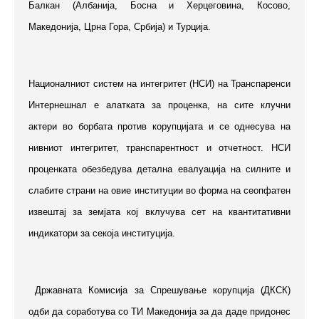
Балкан (Албанија, Босна и Херцеговина, Косово,
Македонија, Црна Гора, Србија) и Турција.
Националниот систем на интегритет
(
НСИ) на Транспаренси
Интернешнал е алатката за проценка, на сите клучни
актери во борбата против корупцијата и се однесува на
нивниот интегритет, транспарентност и отчетност. НСИ
проценката обезбедува детална евалуација на силните и
слабите страни на овие институции во форма на сеопфатен
извештај за земјата кој вклучува сет на квантитативни
индикатори за секоја институција.
Државната Комисија за Спрешување корупција (ДКСК)
одби да соработува со ТИ Македонија за да даде придонес