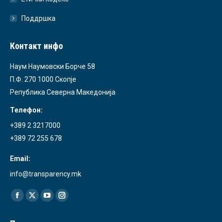
Поддршка
Контакт инфо
Наум Наумовски Борче 58
П.Ф. 270 1000 Скопје
Република Северна Македонија
Телефон:
+389 2 3217000
+389 72 255 678
Email:
info@transparency.mk
Find us on:
Facebook
X
YouTube
Instagram
page
page
page
page