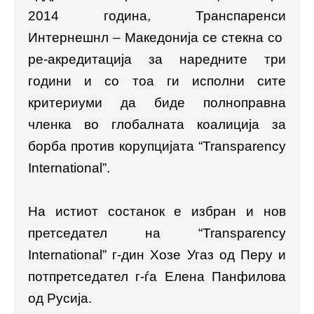
2014 година, Транспаренси
Интернешнл – Македонија се стекна со
ре-акредитација за наредните три
години и со тоа ги исполни сите
критериуми да биде полноправна
членка во глобалната коалиција за
борба против корупцијата “Transparency
International”.
На истиот состанок е избран и нов
претседател на “Transparency
International” г-дин Хозе Угаз од Перу и
потпретседател г-ѓа Елена Панфилова
од Русија.