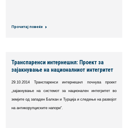
Прочитај повеќе
Транспаренси интернешнл: Проект за
зајакнување на националниот интегритет
29.10.2014 Транспаренси интернешнл почнува проект
„зајакнување на системот за национален интегритет во
земјите од западен Балкан и Турција и следење на развојот
на антикорупциските напори“.