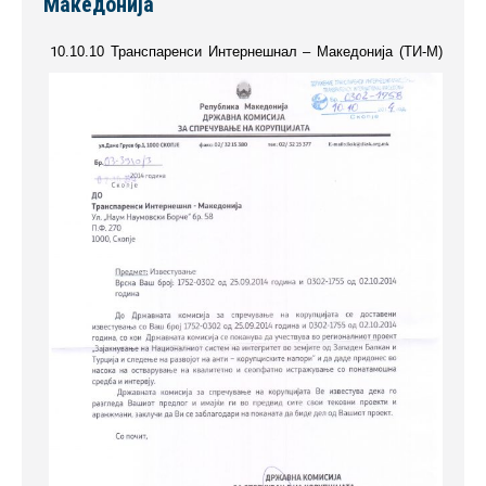
Македонија
1
0.10.10
Транспаренси Интернешн
a
л – Македонија (ТИ-М)