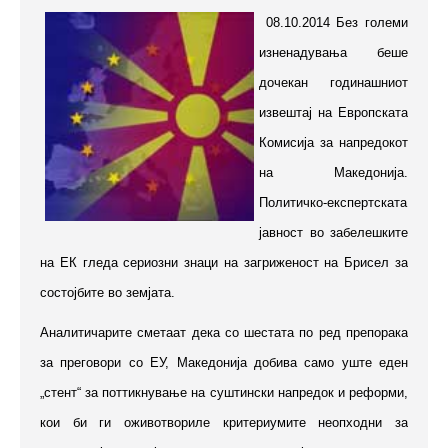
08.10.2014 Без големи
изненадувања беше
дочекан годинашниот
извештај на Европската
Комисија за напредокот
на Македонија.
Политичко-експертската
јавност во забелешките
на ЕК гледа сериозни знаци на загриженост на Брисел за
состојбите во земјата.
Аналитичарите сметаат дека со шестата по ред препорака
за преговори со ЕУ, Македонија добива само уште еден
„стент“ за поттикнување на суштински напредок и реформи,
кои би ги оживотвориле критериумите неопходни за