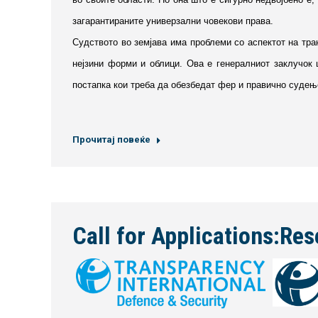
загарантираните универзални човекови права.
Судството во земјава има проблеми со аспектот на тран
нејзини форми и облици. Ова е генералниот заклучок 
постапка кои треба да обезбедат фер и правично судење
Прочитај повеќе
Call for Applications:Re