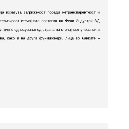
ја изразува загриженост поради нетранспарентност и
ктеризираат стечајната постапка на Фени Индустри АД
уптивно однесување од страна на стечајниот управник и
ава, како и на други функционери, лица во банките –