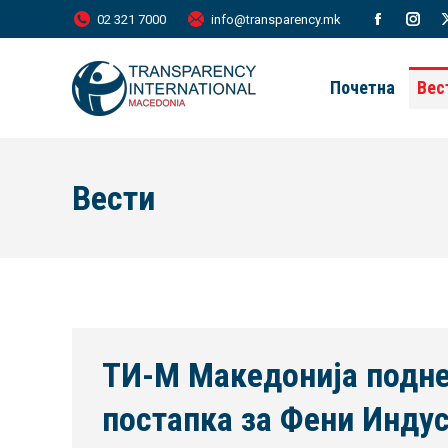
02 321 7000
info@transparency.mk
Facebook
Inst
page
page
Почетна
Вес
opens
open
in
in
new
new
Вести
window
wind
ТИ-М Македонија поднес
постапка за Фени Инду