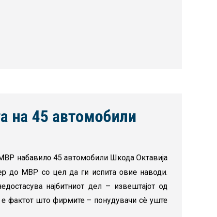
а на 45 автомобили
МВР набавило 45 автомобили Шкода Октавија
ер до МВР со цел да ги испита овие наводи.
недостасува најбитниот дел – извештајот од
 е фактот што фирмите – понудувачи сè уште