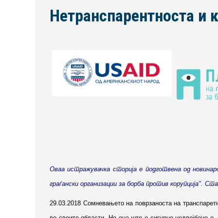
Нетранспарентноста и к
Оваа истражувачка сторија е подготвена од новина
граѓански организации за борба против корупција". 
29.03.2018 Сомневањето на поврзаноста на транспаретн
во своите области. Но она што е сигурно недвојбено е