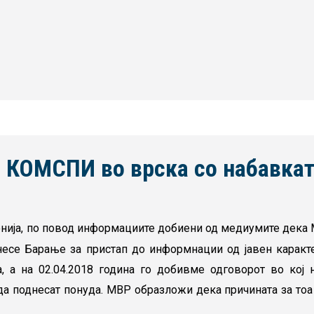
 КОМСПИ во врска со набавкат
нија, по повод информациите добиени од медиумите дека 
днесе Барање за пристап до информнации од јавен каракт
, а на 02.04.2018 година го добивме одговорот во кој 
да поднесат понуда. МВР образложи дека причината за тоа