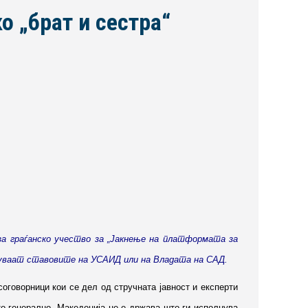
о „брат и сестра“
а граѓанско учество за „Јакнење на платформата за
разуваат ставовите на УСАИД или на Владата на САД.
оговорници кои се дел од стручната јавност и експерти
то генерално, Македонија не е држава што ги исполнува