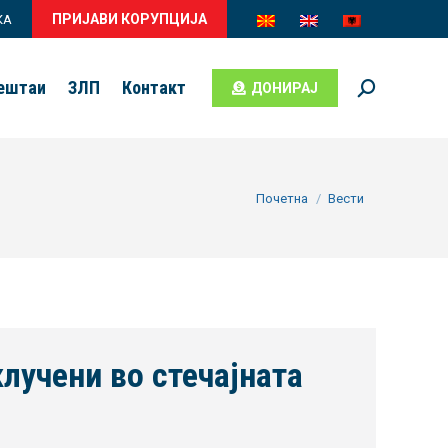
ПРИЈАВИ КОРУПЦИЈА
КА
вештаи
ЗЛП
Контакт
ДОНИРАЈ
Search:
You are here:
Почетна
Вести
лучени во стечајната