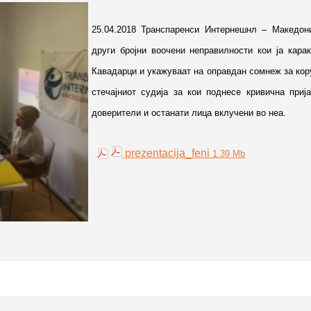
25.04.2018 Транспаренси Интернешнл – Македони
други бројни воочени неправилности кои ја кара
Кавадарци и укажуваат на оправдан сомнеж за кор
стечајниот судија за кои поднесе кривична приј
доверители и останати лица вклучени во неа.
prezentacija_feni
1.39 Mb