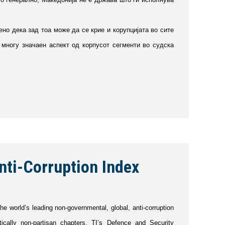
ено дека зад тоа може да се крие и корупцијата во сите
 многу значаен аспект од корпусот сегменти во судска
nti-Corruption Index
he world’s leading non-governmental, global, anti-corruption
itically non-partisan chapters. TI’s Defence and Security