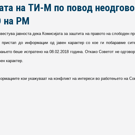
та на ТИ-М по повод неодгово
О на РМ
вестува јавноста дека Комисијата за заштита на правото на слободен п
пристап до информации од јавен карактер со кое ги побаравме сите
ањето беше испратено на 08.02.2018 година. Откако Советот не одговор
ен карактер.
формациите кои укажуваат на конфликт на интереси во работењето на Со