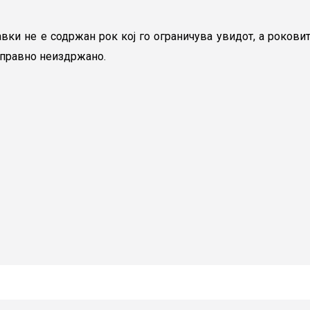
авки не е содржан рок кој го ограничува увидот, а роковит
 правно неиздржано.