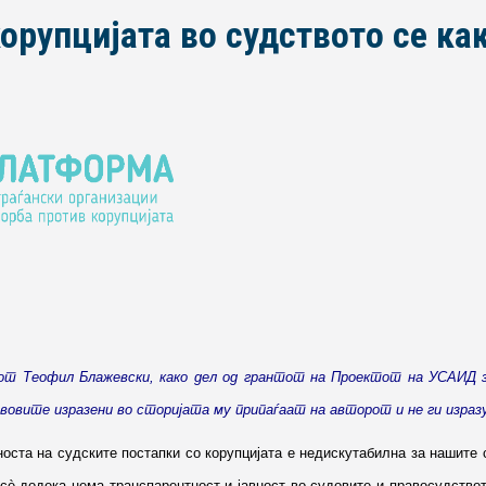
орупцијата во судството се как
рот Теофил Блажевски, како дел од грантот на Проектот на УСАИД з
Ставовите изразени во сторијата му припаѓаат на авторот и не ги из
оста на судските постапки со корупцијата е недискутабилна за нашите с
, сè додека нема транспарентност и јавност во судовите и правосудство