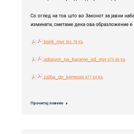
Со оглед на тоа што во Законот за јавни наб
изминати, сметаме дека ова образложение е
bpijk_mvr
361.79 Kb
odgovor_na_baranje_od_mvr
675.94 Kb
zalba_do_kompspi
677.64 Kb
Прочитај повеќе