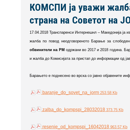
КОМСПИ ја уважи жалба
страна на Советот на Ј
17.04.2018 Транспаренси Интернешнл – Македонија ја из
жалба по повод неодговореното Барање за слободен 
обвинители на РМ
одржани во 2017 и 2018 година. Бар
и жалба до Комисијата за пристап до информации од јав
Барањето е поднесено во врска со јавно објавените ин
baranje_do_sovet_na_jorm
253.58 Kb
zalba_do_kompspi_28032018
373.75 Kb
resenie_od_kompspi_16042018
963.57 Kb