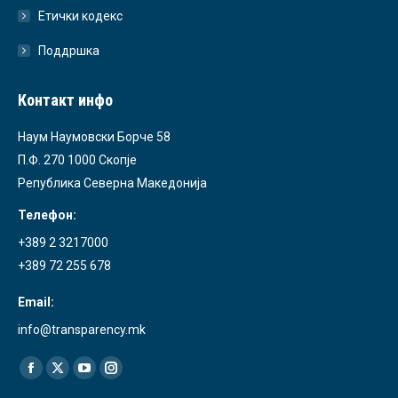
Етички кодекс
Поддршка
Контакт инфо
Наум Наумовски Борче 58
П.Ф. 270 1000 Скопје
Република Северна Македонија
Телефон:
+389 2 3217000
+389 72 255 678
Email:
info@transparency.mk
Find us on:
Facebook
X
YouTube
Instagram