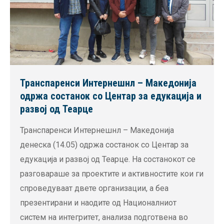
Транспаренси Интернешнл – Македонија
одржа состанок со Центар за едукација и
развој од Теарце
Транспаренси Интернешнл – Македонија
денеска (14.05) одржа состанок со Центар за
едукација и развој од Теарце. На состанокот се
разговараше за проектите и активностите кои ги
спроведуваат двете организации, а беа
презентирани и наодите од Националниот
систем на интегритет, анализа подготвена во