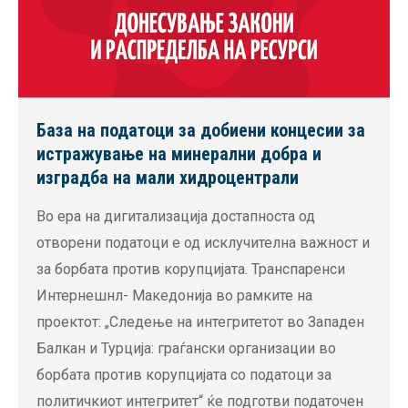
База на податоци за добиени концесии за
истражување на минерални добра и
изградба на мали хидроцентрали
Во ера на дигитализација достапноста од
отворени податоци е од исклучителна важност и
за борбата против корупцијата. Транспаренси
Интернешнл- Македонија во рамките на
проектот: „Следење на интегритетот во Западен
Балкан и Турција: граѓански организации во
борбата против корупцијата со податоци за
политичкиот интегритет“ ќе подготви податочен