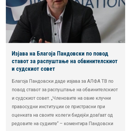
Изјава на Благоја Пандовски по повод
ставот за распуштање на обвинителскиот
и судскиот совет
Благоја Пандовски даде изјава за АЛФА ТВ по
повод ставот за распуштање на обвинителскиот
и судскиот совет. „Членовите на овие клучни
правосудни институции се пристрасни при
оценката на своите колеги бидејќи доаѓаат од
редовите на судиите“ – коментира Пандовски