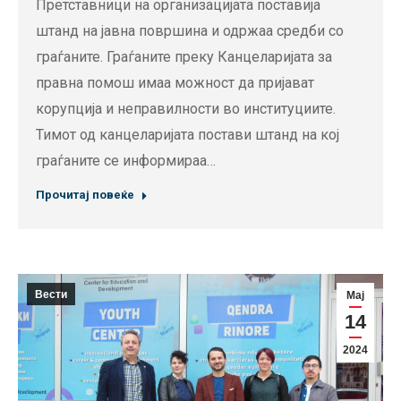
Претставници на организацијата поставија
штанд на јавна површина и одржаа средби со
граѓаните. Граѓаните преку Канцеларијата за
правна помош имаа можност да пријават
корупција и неправилности во институциите.
Тимот од канцеларијата постави штанд на кој
граѓаните се информираа…
Прочитај повеќе
Вести
Мај
14
2024