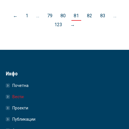
←
1
…
79
80
81
82
83
…
123
→
Инфо
Почетна
Вести
Проекти
Публикации