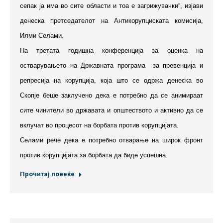
сепак ја има во сите области и тоа е загрижувачки“, изјави
денеска претседателот на Антикорупциската комисија,
Илми Селами.
На третата годишна конференција за оценка на
остварувањето на Државната програма за превенција и
репресија на корупција, која што се одржа денеска во
Скопје беше заклучено дека е потребно да се анимираат
сите чинители во државата и општеството и активно да се
вклучат во процесот на борбата против корупцијата.
Селами рече дека е потребно отварање на широк фронт
против корупцијата за борбата да биде успешна.
Прочитај повеќе