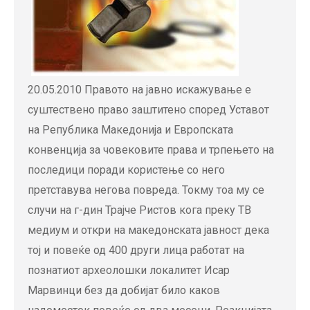
20.05.2010 Правото на јавно искажување е
суштествено право заштитено според Уставот
на Република Македонија и Европската
конвенција за човековите права и трпењето на
последици поради користење со него
претставува негова повреда. Токму тоа му се
случи на г-дин Трајче Ристов кога преку ТВ
медиум и откри на македонската јавност дека
тој и повеќе од 400 други лица работат на
познатиот археолошки локалитет Исар
Марвинци без да добијат било каков