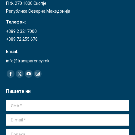
П.Ф. 270 1000 Скопје
Република Северна Македонија
Телефон:
+389 2 3217000
+389 72 255 678
Email:
info@transparency.mk
Find us on:
Facebook
X
YouTube
Instagram
page
page
page
page
Пишете ни
opens
opens
opens
opens
in
in
in
in
Име *
new
new
new
new
window
window
window
window
E-mail *
Порака