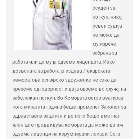
осуден за
поткуп, никој
освен судија
не може да
му изрече
забрана за
работа или да му ја одземе лиценцата. Иако
дозволата за работа ја издава Лекарската
комора, ова еснафско здружение не сака да
преземе одговорност и да ја одземе во случај на
забележан поткуп. Во Комората остро реагираа
кога минатата година беше променет Законот за
здравствена заштита и во него беше вметнат
член што предвидува комората да може да им
одзема лиценци на корумпирани лекари. Сега