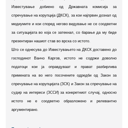
Известување добиено од Државната комисија за
спречување на корупција (ДКСК), за кои најпрвин дознал од
медиумите и кои според негово видување не се соодветни
за ситуацијата во која се затекнал, со барање да му биде
презентиран нашиот став во врска со истото.
Што се однесува до Известувањето на ДКСК доставено до
господинот Ванчо Каргов, истото не содржи доволно
податоци кои ја оправдуваат и прават разбирлива
примената на во него посочените одредби од Закон за
спречување на корупцијата (ЗСК) и Закон за спречување на
судир на интереси (ЗССИ) за конкретниот случај, односно
истото не е соодветно образложено и релевантно
аргументирано.