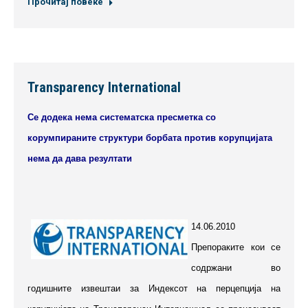
Прочитај повеќе
Transparency International
Се додека нема систематска пресметка со
корумпираните структури борбата против корупцијата
нема да дава резултати
14.06.2010
Препораките кои се
содржани во
годишните извештаи за Индексот на перцепција на