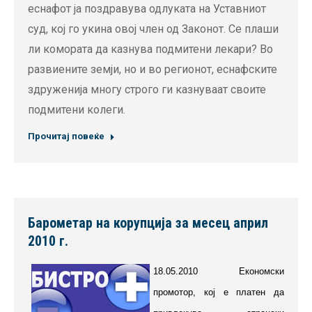
еснафот ја поздравува одлуката на Уставниот
суд, кој го укина овој член од Законот. Се плаши
ли комората да казнува подмитени лекари? Во
развиените земји, но и во регионот, еснафските
здруженија многу строго ги казнуваат своите
подмитени колеги.
Прочитај повеќе
Барометар на корупција за месец април
2010 г.
18.05.2010 Економски
промотор, кој е платен да