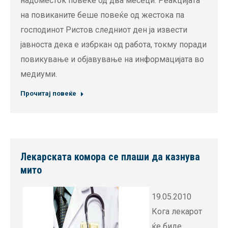
надоместок повеќе од два месеци. Реакцијата
на повиканите беше повеќе од жестока па
господинот Ристов следниот ден ја извести
јавноста дека е избркан од работа, токму поради
повикување и објавување на информацијата во
медиуми.
Прочитај повеќе
Лекарската комора се плаши да казнува
мито
19.05.2010
Кога лекарот
ќе биде