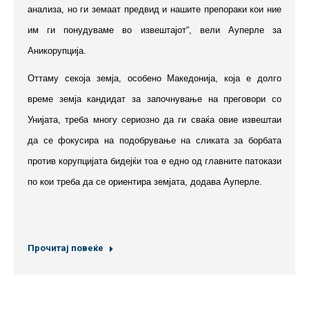
анализа, но ги земаат предвид и нашите препораки кои ние
им ги понудуваме во извештајот“, вели Ауперле за
Аникорупција.
Оттаму секоја земја, особено Македонија, која е долго
време земја кандидат за започнување на преговори со
Унијата, треба многу сериозно да ги сваќа овие извештаи
да се фокусира на подобрување на сликата за борбата
против корупцијата бидејќи тоа е едно од главните патокази
по кои треба да се ориентира земјата, додава Ауперле.
Прочитај повеќе