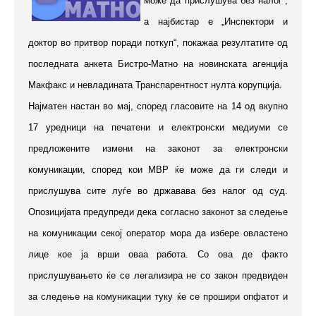
може да прислушува без налог“,
а најбистар е „Инспектори и
доктор во притвор поради поткуп“, покажаа резултатите од
последната анкета Бистро-Матно на новинската агенција
Макфакс и невладината Транспарентност нулта корупција.
Најматен настан во мај, според гласовите на 14 од вкупно
17 уредници на печатени и електронски медиуми се
предложените измени на законот за електронски
комуникации, според кои МВР ќе може да ги следи и
прислушува сите луѓе во државава без налог од суд.
Опозицијата предупреди дека согласно законот за следење
на комуникации секој оператор мора да избере овластено
лице кое ја врши оваа работа. Со ова де факто
прислушувањето ќе се легализира не со закон предвиден
за следење на комуникации туку ќе се прошири опфатот и