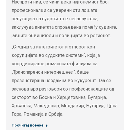
Наспроти нив, се чини дека најголемиот број
професионалци се уверени оти лошата
репутација на судството е незаслужена,
заклучува анкетата спроведена помеѓу судиите,
јавните обвинители и полицијата во регионот.
„Студија за интегритетот и отпорот кон
корупцијата во судските системи“, која ја
координираше романската филијала на
„Транспаренси интернешнел“, беше
презенетирана неодамна во Букурешт. Таа се
заснова врз разговори со професионалците од
секторот во Босна и Херцеговина, Бугарија,
Хрватска, Македонија, Молдавија, Бугарија, Црна
Гора, Романија и Србија.
Прочитај повеќе