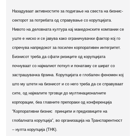
Назадуваат активностите за подигање на свеста на бизнис-
секторот за потребата од справување со корупцијата.
Нивото на деловната култура кај македонските компании се
уште е ниско и се јавува како ограничувачки фактор кој го
спречува напредокот за посилен корпоративен интегритет.
Бизнисот треба да сфати ризиците од корупцијата
почнуваат со најмалиот поткуп и понатаму се шират со
застрашувачка брзина. Корупцијата е глобален феномен кој
што му штети на бизнисот и со него треба да се справуваат
сите, од најмалите трговци до мултинационалните
корпорации, беа главните препораки од конференција
“Корпоративни бизнис принципи и предизвиците на
глобалната корупција“, во организација на Транспарентност
– нулта корупција (ТНК).