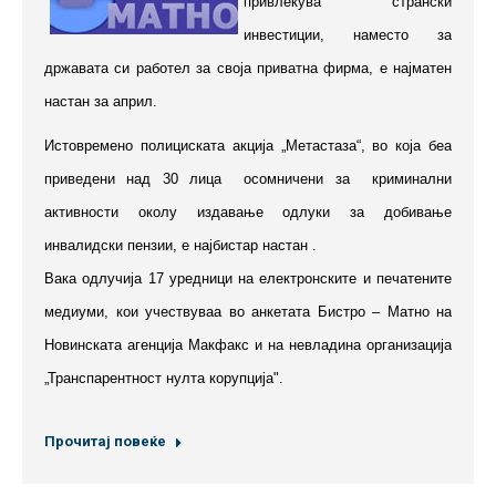
привлекува странски
инвестиции, наместо за
државата си работел за своја приватна фирма, е најматен
настан за април.
Истовремено полициската акција „Метастаза“, во која беа
приведени над 30 лица осомничени за криминални
активности околу издавање одлуки за добивање
инвалидски пензии, е најбистар настан .
Вака одлучија 17 уредници на електронските и печатените
медиуми, кои учествуваа во анкетата Бистро – Матно на
Новинската агенција Макфакс и на невладина организација
„Транспарентност нулта корупција".
Прочитај повеќе