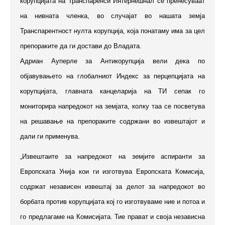
корупцијата на Транспаренси Интернешнал се пренесуваат
на нивната членка, во случајат во нашата земја
Транспарентност нулта корупција, која понатаму има за цел
препораките да ги достави до Владата.
Адриан Ауперле за Антикорупција вели дека по
објавувањето на глобалниот Индекс за перцепцијата на
корупцијата, главната канцеларија на ТИ сепак го
мониторира напредокот на земјата, колку таа се посветува
на решавање на препораките содржани во извештајот и
дали ги применува.
„Извештаите за напредокот на земјите аспиранти за
Европската Унија кои ги изготвува Европската Комисија,
содржат независен извештај за делот за напредокот во
борбата против корупцијата кој го изготвуваме ние и потоа и
го предлагаме на Комисијата. Тие прават и своја независна