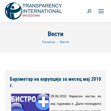
Search:
Вести
You are here:
Почетна
Вести
Барометар на корупција за месец мај 2010
г.
28.06.2010 Најматен настан во
мај годинава е „Дали полицијата