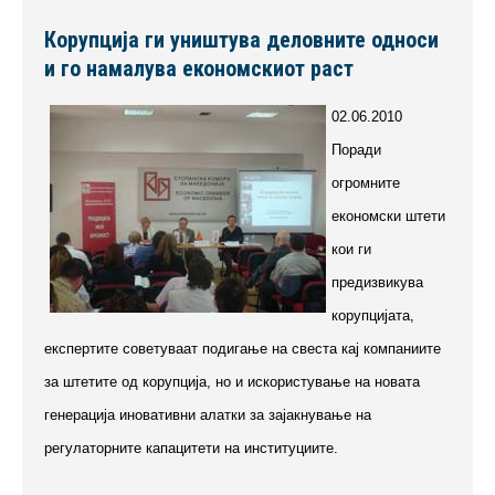
Корупција ги уништува деловните односи
и го намалува економскиот раст
02.06.2010
Поради
огромните
економски штети
кои ги
предизвикува
корупцијата,
експертите советуваат подигање на свеста кај компаниите
за штетите од корупција, но и искористување на новата
генерација иновативни алатки за зајакнување на
регулаторните капацитети на институциите.