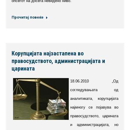
опсегот на досега невидено ниво.
Прочитај повеќе
Корупцијата најзастапена во
правосудството, администрацијата и
царината
18.06.2010 „Од
согледувањата од
аналитиката, корупцијата
најмногу се појавува во
правосудството, царината
и администрацијата, но