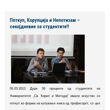
Поткуп, Корупција и Непотизам –
секојдневие за студентите!!
05.03.2013 Дури 39 проценти од студентите на
Универзитетот „Св. Кирил и Методиј“ имале искуство со
поткуп во форма на купување книга од професорот, со цел