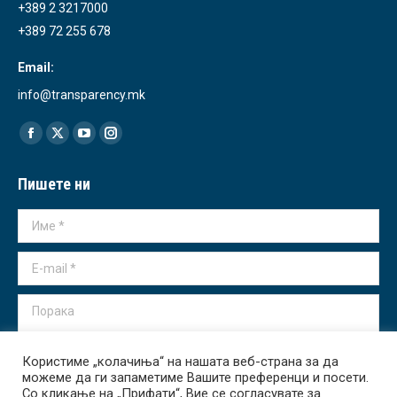
+389 2 3217000
+389 72 255 678
Email:
info@transparency.mk
Find us on:
Facebook
X
YouTube
Instagram
page
page
page
page
Пишете ни
opens
opens
opens
opens
in
in
in
in
Име *
new
new
new
new
window
window
window
window
E-mail *
Порака
Користиме „колачиња“ на нашата веб-страна за да
можеме да ги запаметиме Вашите преференци и посети.
Со кликање на „Прифати“, Вие се согласувате за