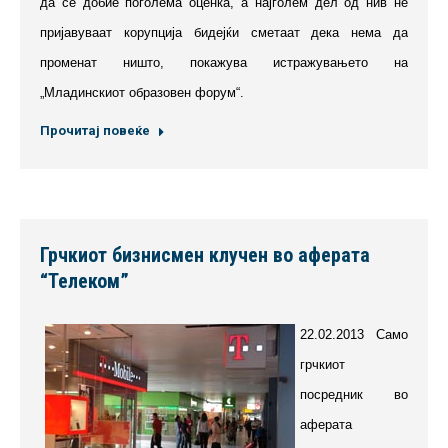
да се добие поголема оценка, а најголем дел од нив не
пријавуваат корупција бидејќи сметаат дека нема да
променат ништо, покажува истражувањето на
„Младинскиот образовен форум“.
Прочитај повеќе
Грчкиот бизнисмен клучен во аферата
“Телеком”
22.02.2013 Само
грчкиот
посредник во
аферата