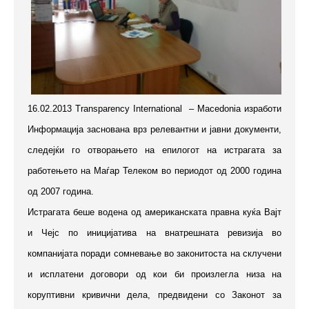
16.02.2013 Transparency International – Macedonia изработи
Информација заснована врз релевантни и јавни документи,
следејќи го отворањето на епилогот на истрагата за
работењето на Маѓар Телеком во периодот од 2000 година
од 2007 година.
Истрагата беше водена од американската правна куќа Вајт
и Чејс по иницијатива на внатрешната ревизија во
компанијата поради сомневање во законитоста на склучени
и исплатени договори од кои би произлегла низа на
коруптивни кривични дела, предвидени со Законот за