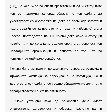
(ТИ), на која биле поканети претставници од институциите
кои се надлежни за оваа област, но кои одбиле да
учествуваат со образложение дека се премногу зафатени
подготвувајќи се за претстојните локални избори. Слаѓана
Тасева, претседател на ТИ, изјави дека овие институции
повеќе пати до сега ја потврдиле својата затвореност кон
невладините организации и јавноста со тоа што во
континуитет одбивале соработка.
Покани биле испратени до Државниот завод за ревизија и
Државната комисија за спречување на корупција, но и
двете установи одбиле, со уредно образложение дека тоа е
поради зголемен обем на активности.
– Овие установи како да заборавија дека имаат
општествена одговорност и обврска правилно да ги