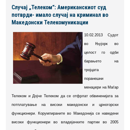
Случај „Телеком“: Американскиот суд
потврди- имало случај на криминал во
Македонски Телекомуникации
1
0.02.2013 Судот
во Њујорк во
целост го одби
барањето на
тројцата
поранешни
менаџери на Маѓар
Телеком и Дојче Телеком да се отфрлат обвиненијата за
потплатување на високи македонски и црногорски
функционери. Корумпираните во Македонија се наведени
високи функционери во владејачките партии во 2005