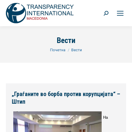
Search:
Вести
You are here:
Почетна
Вести
„Граѓаните во борба против корупцијата“ –
Штип
На