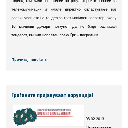
година, кои биле на позиции во регулаторните агенции за
телекомуникации и имале директно овластување врз
распишувањето на тендер за трет мобилен оператор. околу
10 милиони долари поткупот да не биде распишан
тендерот, им бил исплатен преку Грк – посредник.
Прочитај повеќе
Граѓаните пријавуваат корупција!
08.02.2013
"Транспаренси