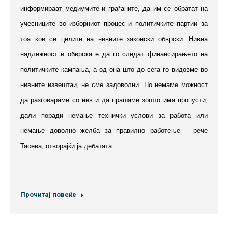
информираат медиумите и граѓаните, да им се обратат на
учесниците во изборниот процес и политичките партии за
тоа кои се целите на нивните законски обврски. Нивна
надлежност и обврска е да го следат финансирањето на
политичките кампања, а од она што до сега го видовме во
нивните извештаи, не сме задоволни. Но немаме можност
да разговараме со нив и да прашаме зошто има пропусти,
дали поради немање технички услови за работа или
немање доволно желба за правилно работење – рече
Тасева, отворајќи ја дебатата.
Прочитај повеќе