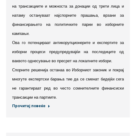
на трансакциите и можноста за донации од трети лица и
натаму остануваат најспорните прашања, врзани за
финансирањето на политичките парии во изборните
кампањи.
Ова го потенцираат антикорупционерите и експертите за
изборни процеси предупредувајќи на последиците од
ваквото однесување во пресрет на локалните избори.
Спорните решенија останаа во Изборниот законик и покрај
многуте експертски барања тие да се сменат бидејќи сега
не гарантираат ред во често сомнителните финансиски
трансакции на партиите.
Прочитај повеќе