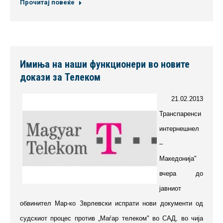
Прочитај повеќе
Имиња на наши функционери во новите
докази за Телеком
21.02.2013
Транспаренси
интернешнел
–
Македонија"
вчера до
јавниот
обвинител Мар-ко Зврлевски испрати нови документи од
судскиот процес против „Маѓар телеком" во САД, во чија