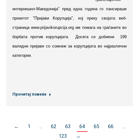
интернешнл-Македонија" пред една година го лансираше
проектот "Пријави Корупција",
кој
преку својата веб-
страница www.prijavikorupcija.org им помага на граѓаните во
борбата против корупцијата. Досега се добиени 199
валидни пријави со сомнеж за корупцијата во најразлични
категории.
Прочитај повеќе
←
1
…
62
63
64
65
66
…
123
→