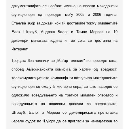
документацијата се наоѓаат имиња на високи македонски
функционери од периодот меѓу 2005 и 2006 година.
Станува збор за докази кои ги доставиле токму обвинетите
Елек Штрауб, Андраш Балог и Тамас Морваи на 19
декември минатата година и тие сега се достапни на
Интернет.
Тројцата беа челници во „Маѓар телеком" во периодот кога,
според Американската комисија за хартии од вредност,
телекомуникациската компанија ги поткупила македонските
функционери со околу 5 милиони евра, со што наводно се
одложило воведувањето на третиот мобилен оператор и
воведувањето на повисоки давачки за операторите.
Штрауб, Балог и Морваи со декемвриската претставка
барале судот во Њујорк да се прогласи за ненадлежен во