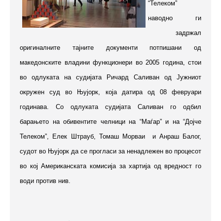
“Телеком”
наводно ги
задржал
оригиналните тајните документи потпишани од
македонските владини функционери во 2005 година, стои
во одлуката на судијата Ричард Саливан од Јужниот
окружен суд во Њујорк, која датира од 08 февруари
годинава. Со одлуката судијата Саливан го одбил
барањето на обивентите челници на “Маѓар” и на “Дојче
Телеком”, Елек Штрауб, Томаш Морваи и Анраш Балог,
судот во Њујорк да се прогласи за ненадлежен во процесот
во кој Американската комисија за хартија од вредност го
води против нив.