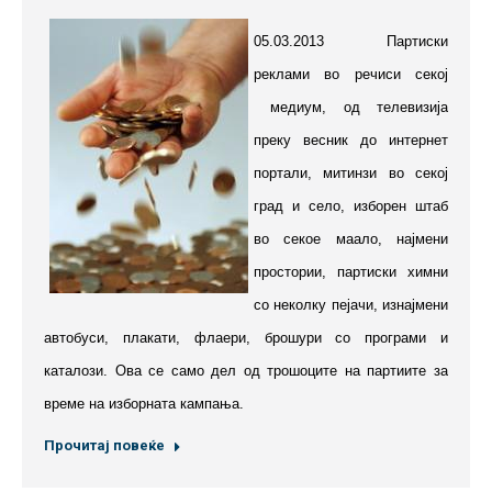
05.03.2013 Партиски
реклами во речиси секој
медиум, од телевизија
преку весник до интернет
портали, митинзи во секој
град и село, изборен штаб
во секое маало, најмени
простории, партиски химни
со неколку пеjачи, изнајмени
автобуси, плакати, флаери, брошури со програми и
каталози. Ова се само дел од трошоците на партиите за
време на изборната кампања.
Прочитај повеќе