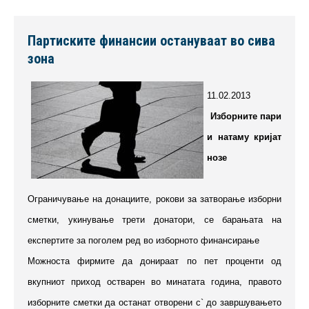
Партиските финансии остануваат во сива
зона
11.02.2013
Изборните пари
и натаму кријат
нозе
Ограничување на донациите, рокови за затворање изборни
сметки, укинување трети донатори, се барањата на
експертите за поголем ред во изборното финансирање
Можноста фирмите да донираат по пет проценти од
вкупниот приход остварен во минатата година, правото
изборните сметки да останат отворени с` до завршувањето