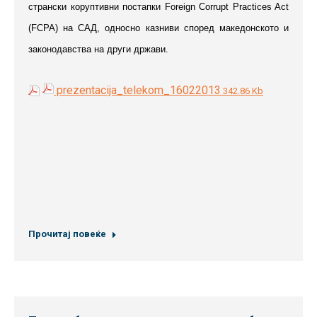
странски коруптивни постапки Foreign Corrupt Practices Act
(FCPA) на САД, односно казниви според македонското и
законодавства на други држави.
prezentacija_telekom_16022013
342.86 Kb
Прочитај повеќе