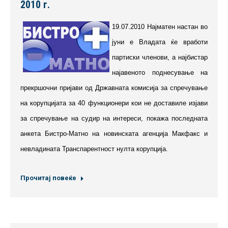
2010 г.
19.07.2010 Најматен настан во
јуни е Владата ќе вработи
партиски членови, а најбистар
најавеното поднесување на
прекршочни пријави од Државната комисија за спречување
на корупцијата за 40 функционери кои не доставиле изјави
за спречување на судир на интереси, покажа последната
анкета Бистро-Матно на новинската агенција Макфакс и
невладината Транспарентност нулта корупција.
Прочитај повеќе