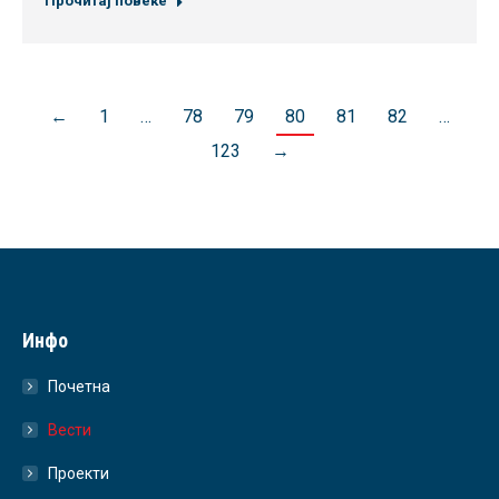
Прочитај повеќе
←
1
…
78
79
80
81
82
…
123
→
Инфо
Почетна
Вести
Проекти