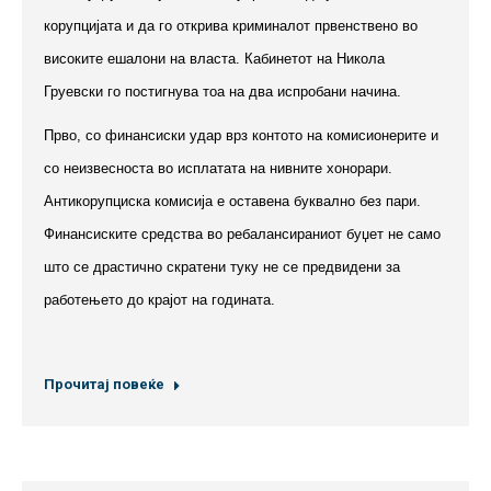
корупцијата и да го открива криминалот првенствено во
високите ешалони на власта. Кабинетот на Никола
Груевски го постигнува тоа на два испробани начина.
Прво, со финансиски удар врз контото на комисионерите и
со неизвесноста во исплатата на нивните хонорари.
Антикорупциска комисија е оставена буквално без пари.
Финансиските средства во ребалансираниот буџет не само
што се драстично скратени туку не се предвидени за
работењето до крајот на годината.
Прочитај повеќе