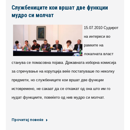
Службениците кои вршат две функции
мудро си молчат
15.07.2010 Судирот
на интереси во
рамките на
локалната власт
станува се помасовна појава. Државната изборна комисија
за спречување на корупција веќе постапуваше по неколку
предмети, но службениците кои вршат две функции
истовремено, не сакаат да се откажат од она што им го
нудат функциите, повeќето од нив мудро си молчат.
Прочитај повеќе