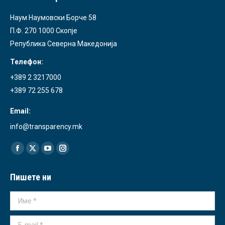
Наум Наумовски Борче 58
П.Ф. 270 1000 Скопје
Република Северна Македонија
Телефон:
+389 2 3217000
+389 72 255 678
Email:
info@transparency.mk
Find us on:
Facebook
X
YouTube
Instagram
page
page
page
page
Пишете ни
opens
opens
opens
opens
in
in
in
in
Име *
new
new
new
new
window
window
window
window
E-mail *