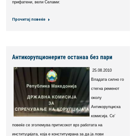
прифатени, вели Селами:
Прочитај повеќе
Антикорупционерите останаа без пари
25.08.2010
Владата силно го
стегна ременот
околу
Антикорупциска
комисија. Се’
повеќе се зголемува притисокот врз работата на
институцијата, која е конституирана за да ја лови