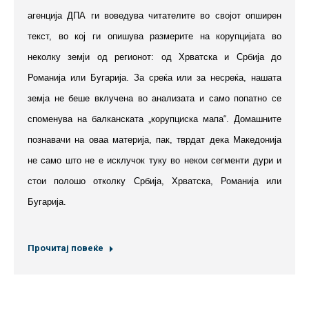
агенција ДПА ги воведува читателите во својот опширен
текст, во кој ги опишува размерите на корупцијата во
неколку земји од регионот: од Хрватска и Србија до
Романија или Бугарија. За среќа или за несреќа, нашата
земја не беше вклучена во анализата и само попатно се
споменува на балканската „корупциска мапа“. Домашните
познавачи на оваа материја, пак, тврдат дека Македонија
не само што не е исклучок туку во некои сегменти дури и
стои полошо отколку Србија, Хрватска, Романија или
Бугарија.
Прочитај повеќе