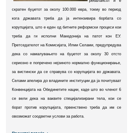
ребалансот и е
скратен буџетот за околу 100.000 евра, токму во период
кога државата треба да ја интензивира борбата со
корупцијата, што е еден од битните реформски процеси кои
треба да ги исполни Македонија на патот кон ЕУ.
Претседателот на Комисијата, Илми Селами, предупредува
дека со намалувањето на буџетот за околу 30 отсто
сериозно е попречено нејзиното нормално функционирање,
за вистински да се справува со корупцијата во државата.
Селами апелира до владините институции да ја почитуваат
Конвенцијата на Обединетите нации, каде што во членот 6
се вели дека на ваквите специјализирани тела, кои се
борат против корупцијата, првенствено треба да им се
овозможат соодветни услови за работа.