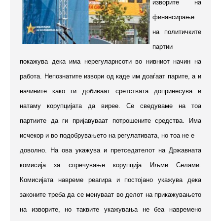
изворите на
финансирање
на политичките
партии
покажува дека има нерегуларнсоти во нивниот начин на
работа. Непознатите извори од каде им доаѓаат парите, а и
начините како ги добиваат сретствата допринесува и
натаму корупцијата да вирее. Се сведуваме на тоа
партиите да ги пријавуваат потрошените средства. Има
исчекор и во подобрувањето на регулативата, но тоа не е
доволно. На ова укажува и претседателот на Државната
комисија за спречување корупција Иљми Селами.
Комисијата навреме реагира и постојано укажува дека
законите треба да се менуваат во делот на прикажувањето
на изворите, но таквите укажувања не беа навремено