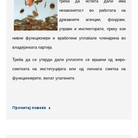
треба да испита дали има
незаконитост во работата на
државните агенции, фондови,
управи и инспекторати, преку кои
нивни функционери и вработени уплаќале членарина во
владејачката партија.
Треба да се утврди дали уплатите се вршени од жиро-
сметката на институцијата или од личната сметка на
функционерите, велат упатените.
Прочитај повеќе