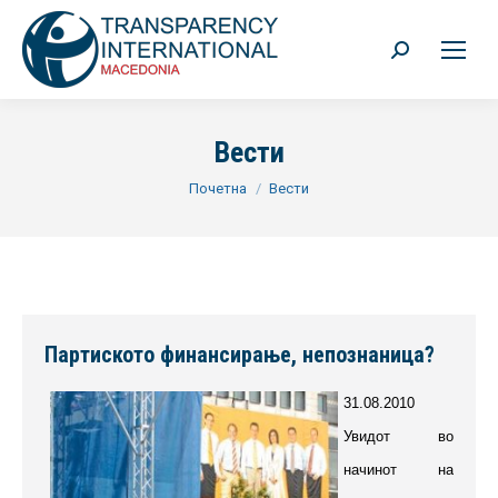
Search:
Вести
You are here:
Почетна
Вести
Партиското финансирање, непознаница?
31.08.2010
Увидот во
начинот на