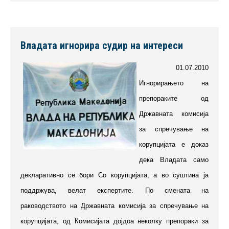
Владата игнорира судир на интереси
01.07.2010
Игнорирањето на
препораките од
Државната комисија
за спречување на
корупцијата е доказ
дека Владата само
декларативно се бори Со корупцијата, а во суштина ја
поддржува, велат експертите. По смената на
раководството на Државната комисија за спречување на
корупцијата, од Комисијата дојдоа неколку препораки за