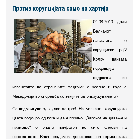
Против корупцијата само на хартија
09.08.2010 Дали
Балканот
навистина е
корупциски рај?
Колку ваквата
перцепција
содржана во
извештаите на странските медиуми е реална и каде е
Македонија во споредба со земјите од опкружувањето?
Се подмачкува од лулка до гроб. На Балканот корупцијата
цвета подобро од кога и да е порано! „Законот на давање и
примање“ е општо прифатен во сите слоеви на
општеството. Вака неодамна дописникот на германската