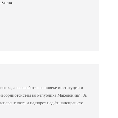
ебатата.
вешка, а восоработка со повеќе институции и
изборниотсистем во Република Македонија“. За
анспарентноста и надзорот над финансирањето