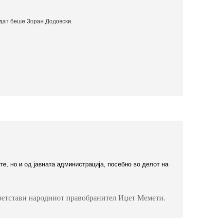
идат беше Зоран Додовски.
е, но и од јавната администрација, посебно во делот на
претстави народниот правобранител Иџет Мемети.