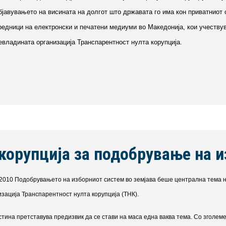
бјавувањето на висината на долгот што државата го има кон приватниот 
редници на електронски и печатени медиуми во Македонија, кои учеству
евладината организација Транспарентност нулта корупција.
корупција за подобрување на 
.2010 Подобрувањето на изборниот систем во земјава беше централна тема н
изација Транспарентност нулта корупција (ТНК).
стина претставува предизвик да се стави на маса една ваква тема. Со зголем