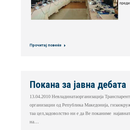
преди
Прочитај повеќе
Покана за јавна дебата
13.04.2010 Невладинатаорганизација Транспарент
организации од Република Македонија, гизаокруж
таа цел,задоволство ни е да Ве поканиме најавна
на…