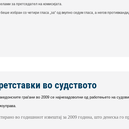
лами за претседател на комисијата.
беше избран со четири гласа „за“ од вкупно седум гласа, а негов противканд
претставки во судството
акедонските граѓани во 2009 се најнезадоволни од работењето на судовит
моуправа.
атирано во годишниот извештај за 2009 година, што денеска го 