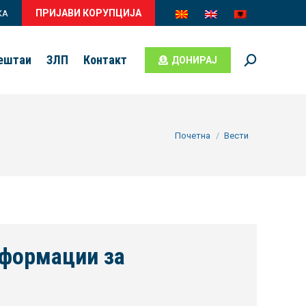
ПРИЈАВИ КОРУПЦИЈА
КА
вештаи
ЗЛП
Контакт
ДОНИРАЈ
Search:
You are here:
Почетна
Вести
нформации за