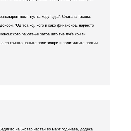
анспарентност- нулта корупција”, Слаѓана Тасева.
нори. “Од тоа кој, кого и како финансира, најчесто
економското работење затоа што тие луѓе кои ги
ња со коишто нашите политичари и политичките партии
бедливо најбистар настан во март годинава, додека