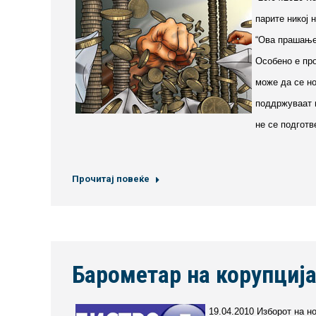
парите никој 
“Ова прашање 
Особено е про
може да се но
поддржуваат 
не се подготв
Прочитај повеќе
Барометар на корупција
19.04.2010 Изборот на н