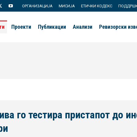
ОРГАНИЗАЦИЈА
МИСИЈА
ЕТИЧКИ КОДЕКС
ПОДДРШ
agram
X
YouTube
page
page
ти
Проекти
Публикации
Анализи
Ревизорски из
s
opens
opens
in
in
new
new
ow
window
window
ива го тестира пристапот до и
ри