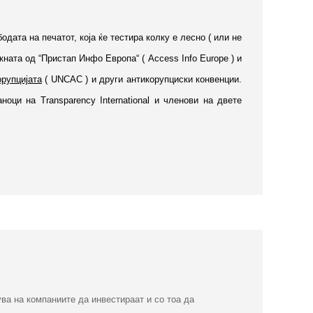
ата на печатот, која ќе тестира колку е лесно ( или не
кната од “Пристап Инфо Европа“ ( Access Info Europe ) и
орупцијата
(
UNCAC
)
и други антикорупциски конвенции.
раноци на
Transparency
International
и членови на двете
ва на компаниите да инвестираат и со тоа да