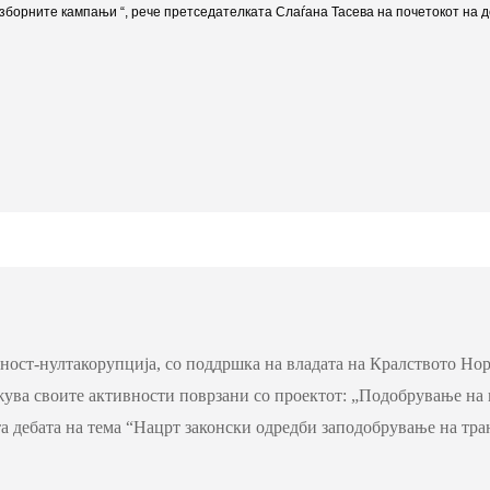
зборните кампањи “, рече претседателката Слаѓана Тасева на почетокот на д
ност-нултакорупција, со поддршка на владата на Кралството Нор
ува своите активности поврзани со проектот: „Подобрување на 
та дебата на тема “Нацрт законски одредби заподобрување на тр