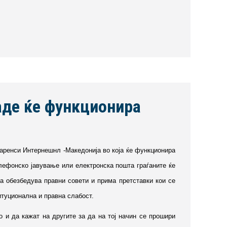
аде ќе функционира
паренси Интернешнл -Македонија во која ќе функционира
елефонско јавување или електронска пошта граѓаните ќе
та обезбедува правни совети и прима претставки кои се
итуционална и правна слабост.
о и да кажат на другите за да на тој начин се прошири