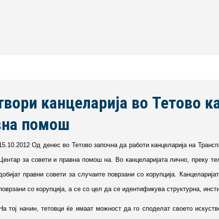
твори канцеларија во Тетово к
авна помош
15.10.2012 Од денес во Тетово започна да работи канцеларија на Транс
Центар за совети и правна помош на. Во канцеларијата лично, преку т
добијат правни совети за случаите поврзани со корупција. Канцеларија
поврзани со корупција, а се со цел да се идентификува структурна, инст
На тој начин, тетовци ќе имаат можност да го споделат своето искуств