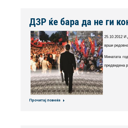
ДЗР ќе бара да не ги к
25.10.2012 И
врши редовна
Минатата год
предвидена р
Прочитај повеќе