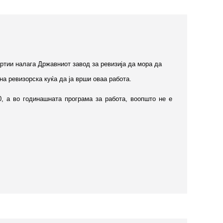
ртии налага Државниот завод за ревизија да мора да
а ревизорска куќа да ја врши оваа работа.
, а во годинашната програма за работа, воопшто не е