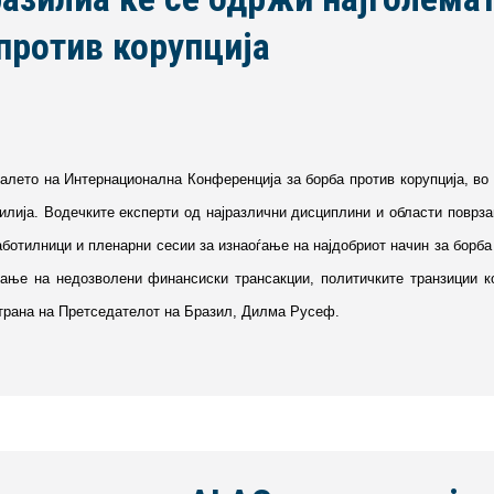
против корупција
алето на Интернационална Конференција за борба против корупција, во 
илија. Водечките експерти од најразлични дисциплини и области поврзан
аботилници и пленарни сесии за изнаоѓање на најдобриот начин за борба 
вање на недозволени финансиски трансакции, политичките транзиции к
страна на Претседателот на Бразил, Дилма Русеф.