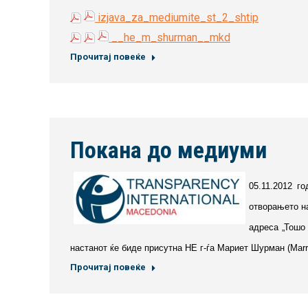
izjava_za_mediumite_st_2_shtip
__he_m_shurman__mkd
Прочитај повеќе
Покана до медиуми
05.11.2012 г
отворањето на
адреса „Тошо
настанот ќе биде присутна НЕ г-ѓа Мариет Шурман (Mar
Прочитај повеќе