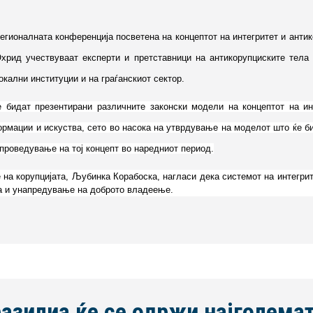
Регионалната конференција посветена на концептот на интегритет и анти
хрид учествуваат експерти и претставници на антикорупциските тела 
окални институции и на граѓанскиот сектор.
 бидат презентирани различните законски модели на концептот на инт
рмации и искуства, сето во насока на утврдување на моделот што ќе б
проведување на тој концепт во наредниот период.
на корупцијата, Љубинка Корабоска, нагласи дека системот на интегрите
та и унапредување на доброто владеење.
азилиа ќе се одржи најголемат