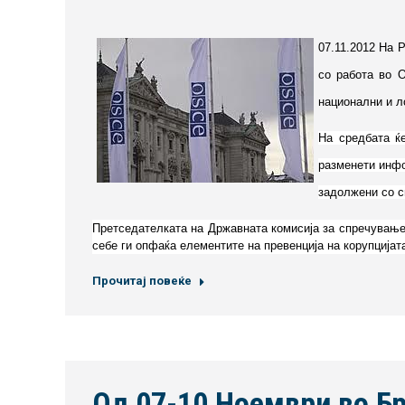
07.11.2012 На 
со работа во О
национални и л
На средбата ќе
разменети инфо
задолжени со с
Претседателката на Државната комисија за спречување 
себе ги опфаќа елементите на превенција на корупција
Прочитај повеќе
Од 07-10 Ноември во Бр