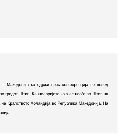
л – Македонија ќе одржи прес конференција по повод
во градот Штип. Канцеларијата која се наоѓа во Штип на
а на Кралството Холандија во Република Македонија. На
онија.