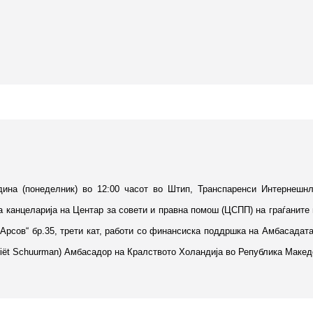
одина (понеделник) во 12:00 часот во Штип, Транспаренси Интернешн
 канцеларија на Центар за совети и правна помош (ЦСПП) на граѓаните 
 Арсов“ бр.35, трети кат, работи со финансиска поддршка на Амбасадат
riët Schuurman) Амбасадор на Кралството Холандија во Република Макед