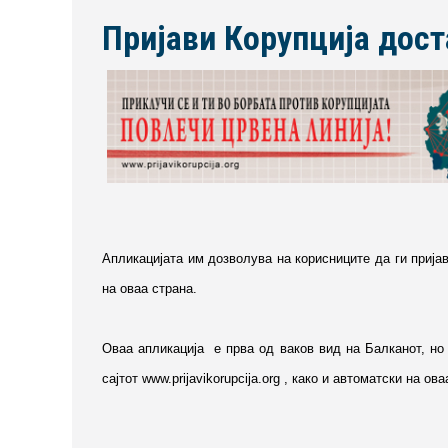
Пријави Корупција дост
Апликацијата им дозволува на корисниците да ги пријав
на оваа страна.
Оваа апликација е прва од ваков вид на Балканот, но 
сајтот www.prijavikorupcija.org , како и автоматски на ов