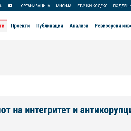
ОРГАНИЗАЦИЈА
МИСИЈА
ЕТИЧКИ КОДЕКС
ПОДДРШ
agram
X
YouTube
page
page
ти
Проекти
Публикации
Анализи
Ревизорски из
s
opens
opens
in
in
new
new
ow
window
window
от на интегритет и антикорупц