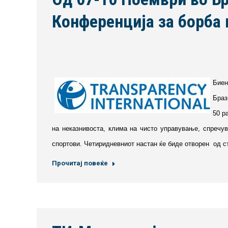
Конференција за борба 
Биен
Браз
50 р
на неказнивоста, клима на чисто управување, спречу
спортови. Четиридневниот настан ќе биде отворен од 
Прочитај повеќе