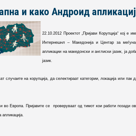
апна и како Андроид апликациј
22.10.2012 Проектот „Пријави Корупција“ кој е 
Интернешнл – Македонија и Центар за меѓуна
апликации на македонски и англиски јазик, ја до
јазик.
ат случаите на корупција, да селектираат категории, локација или пак д
и во Европа. Пријавите се проверуваат од тимот кои работи позади ов
аа апликација.