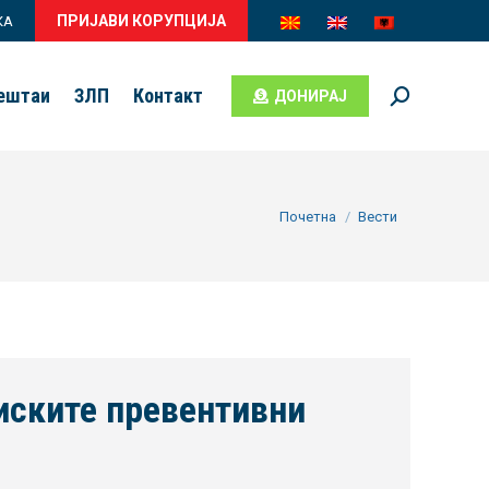
ПРИЈАВИ КОРУПЦИЈА
КА
вештаи
ЗЛП
Контакт
ДОНИРАЈ
Search:
You are here:
Почетна
Вести
иските превентивни