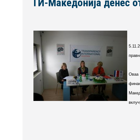
ТИ-Македонија денес о
5.11.
правн
Оваа 
фина
Маке
вклуч