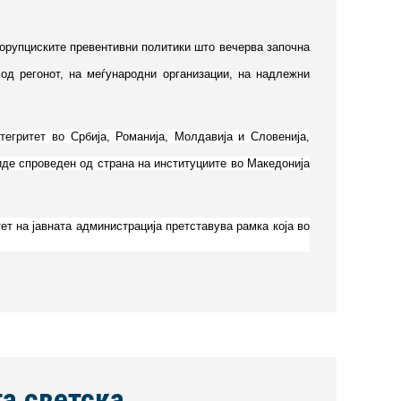
корупциските превентивни политики што вечерва започна
од регонот, на меѓународни организации, на надлежни
егритет во Србија, Романија, Молдавија и Словенија,
иде спроведен од страна на институциите во Македонија
т на јавната администрација претставува рамка која во
а светска