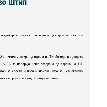
 во Штип
акедонија во која ќе фукционира Центарот за совети и
012 се имплементира од страна на ТИ-Македонија додека
 ALAC канцеларија беше отворена од страна на ТИ-
нтар за совети и правни помош има за цел активно
ини се прошир во над 50 земји во светот.