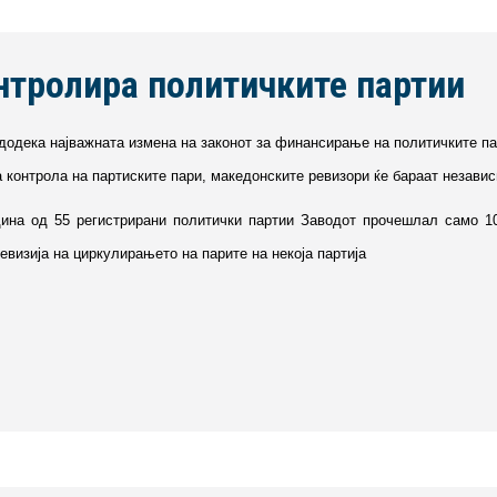
онтролира политичките партии
 додека најважната измена на законот за финансирање на политичките па
 контрола на партиските пари, македонските ревизори ќе бараат независн
ина од 55 регистрирани политички партии Заводот прочешлал само 10
евизија на циркулирањето на парите на некоја партија