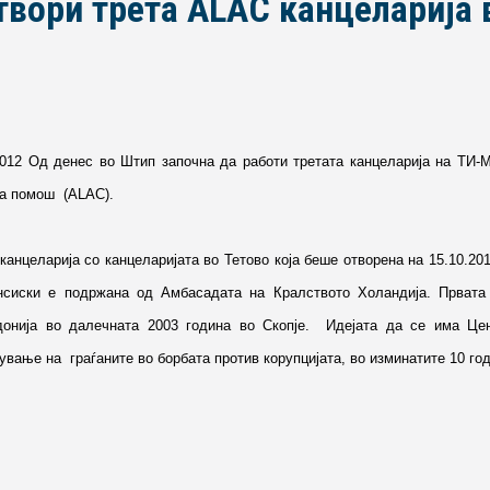
твори трета ALAC канцеларија
2012 Од денес во Штип започна да работи третата канцеларија на ТИ-М
а помош (ALAC).
канцеларија со канцеларијата во Тетово која беше отворена на 15.10.2
нсиски е подржана од Амбасадата на Кралството Холандија. Првата
донија во далечната 2003 година во Скопје. Идејата да се има Це
ување на граѓаните во борбата против корупцијата, во изминатите 10 год