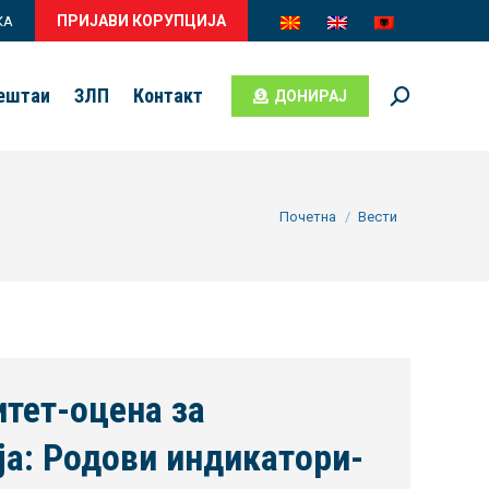
ПРИЈАВИ КОРУПЦИЈА
КА
вештаи
ЗЛП
Контакт
ДОНИРАЈ
Search:
You are here:
Почетна
Вести
итет-оцена за
а: Родови индикатори-