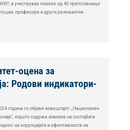
ИХР, а учествуваа повеќе од 40 претставници
итуции, професори и други релевантни
итет-оцена за
а: Родови индикатори-
24 година го објави извештајот: „Национален
нија”, којшто содржи анализа на состојбата
 однос на корупцијата и ефективноста на