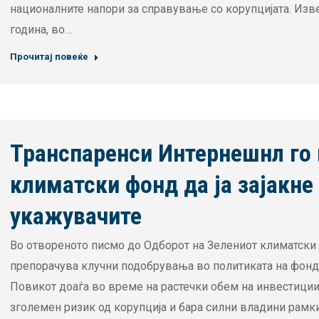
националните напори за справување со корупцијата. Изве
година, во…
Прочитај повеќе
Транспаренси Интернешнл го 
климатски фонд да ја зајакне
укажувачите
Во отвореното писмо до Одборот на Зелениот климатски
препорачува клучни подобрувања во политиката на фондо
Повикот доаѓа во време на растечки обем на инвестиции
зголемен ризик од корупција и бара силни владини рамк