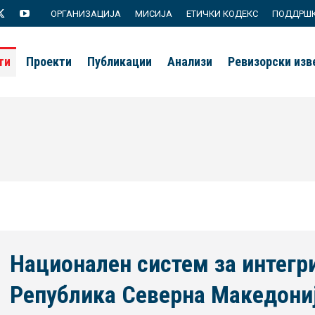
ОРГАНИЗАЦИЈА
МИСИЈА
ЕТИЧКИ КОДЕКС
ПОДДРШ
agram
X
YouTube
page
page
ти
Проекти
Публикации
Анализи
Ревизорски из
s
opens
opens
in
in
new
new
ow
window
window
Национален систем за интегр
Република Северна Македониј