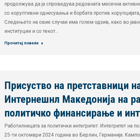
продолжува да ја спроведува редовната месечна активно
со коруптивни однесувања и борбата против корупцијата,
Следењето на овие случаи има голем одзив, како во јавн
институции и со текот…
Прочитај повеќе
Присуство на претставници н
Интернешнл Македонија на р
политичко финансирање и инт
Работилницата за политички интегритет: Интегритет на п
25-ти октомври 2024 година во Берлин, Германија. Кампо