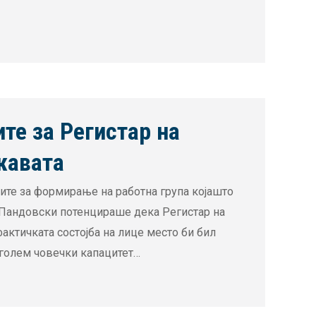
ите за Регистар на
жавата
вите за формирање на работна група којашто
 Пандовски потенцираше дека Регистар на
ктичката состојба на лице место би бил
оголем човечки капацитет…