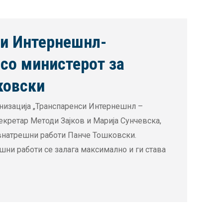
си Интернешнл-
 со министерот за
ковски
анизација „Транспаренси Интернешнл –
екретар Методи Зајков и Марија Сунчевска,
 внатрешни работи Панче Тошковски.
шни работи се залага максимално и ги става