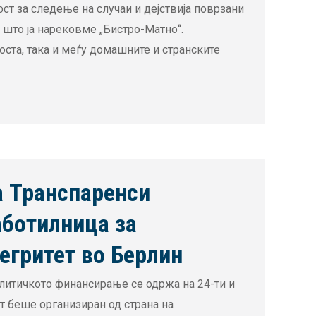
ст за следење на случаи и дејствија поврзани
 што ја нарековме „Бистро-Матно“.
оста, така и меѓу домашните и странските
а Транспаренси
аботилница за
егритет во Берлин
олитичкото финансирање се одржа на 24-ти и
т беше организиран од страна на