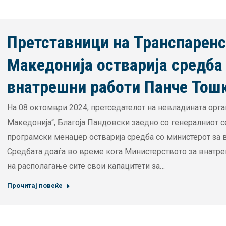
Претставници на Транспарен
Македонија остварија средба
внатрешни работи Панче Тош
На 08 октомври 2024, претседателот на невладината орг
Македонија“, Благоја Пандовски заедно со генералниот с
програмски менаџер остварија средба со министерот за
Средбата доаѓа во време кога Министерството за внатре
на располагање сите свои капацитети за…
Прочитај повеќе