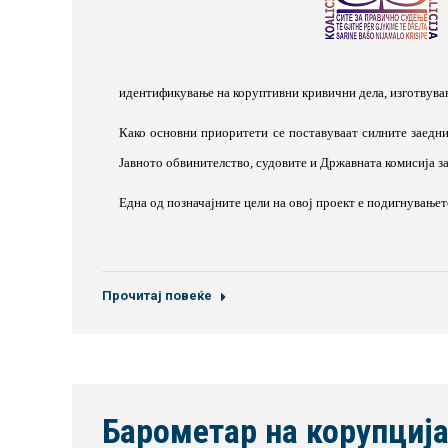
идентификување на коруптивни кривични дела, изготвува
Како основни приоритети се поставуваат силните заедн
Јавното обвинителство, судовите и Државната комисија за
Една од позначајните цели на овој проект е подигнувањет
Прочитај повеќе
Барометар на корупција