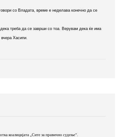
говори со Владата, време е неделава конечно да се
дека треба да се заврши со тоа. Верувам дека ќе има
и вчера Хасипи.
тка коалицијата „Сите за правично судење“.