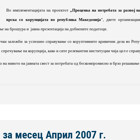
Во имплементацијата на проектот
„Проценка на потребата за развој н
врска со корупцијата во република Македонија
“, двете организаци
ње на брошура и
јавна презентација на добиените податоци.
ички заложби за успешно справување со коруптивните кривични дела во Репу
 спречување на корупција, како и сите релевантни институции чија цел е справ
о на нивото на јавната свест за потребата од бескомпромисно и брзо решавање 
 за месец Април 2007 г.