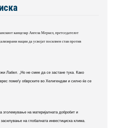
иска
манскиот канцелар Ангела Меркел, претседателот
ијализирани нации да усвојат посилнен став против
жи Лабел. „Но не смее да се застане тука. Како
терес помеѓу обврските во Хелигендам и силно ќе се
за зголемување на материјалната добробит и
 и засилување на глобалната инвестициска клима.