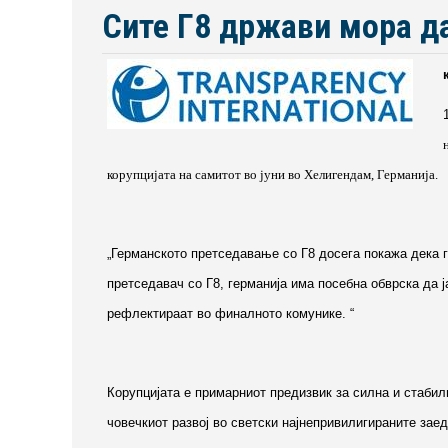
Сите Г8 држави мора да
корупцијата на самитот во јуни во Хелигендам, Германија.
„Германското претседавање со Г8 досега покажа дека г
претседавач со Г8, германија има посебна обврска да 
рефлектираат во финалното комунике. “
Корупцијата е примарниот предизвик за силна и стаби
човечкиот развој во светски најнепривилигираните зае