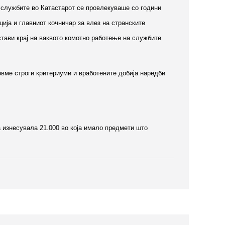
 службите во Катастарот се провлекуваше со години
ција и главниот кочничар за влез на странските
стави крај на ваквото комотно работење на службите
овме строги критериуми и вработените добија наредби
а изнесувала 21.000 во која имало предмети што