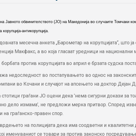
 на Јавното обвинителството (ЈО) на Македонија во случаите Томчаки ко
а корупција-антикорупција.
довната месечна анкета „Барометар на корупцијата“, што ј
генција Макфакс, а во која гласаат уредници на национални
борбата против корупцијата во април е брзата судска постап
жа недоследност во постапувањето во однос на законските
омпани во Кочани и случајот на апсењето на доктор Дејан Д
а стотици граѓани JO оцени дека ’нема сигурни докази за то
чно дело измама’, не предложи мерка притвор. Според изв
и на граѓанско-правен спор.
ј тврдењето на полицијата дека има соодветни и квалитетн
ој именуваниот се товари за против законско посредување, 