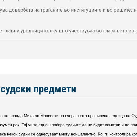
опува довербата на граѓаните во институциите и во решител
 те главни уредници колку што учествуваа во гласањето во 
 судски предмети
т за правда Михајло Маневски на вчерашната проширена седница на Судс
азумен рок. Тој уште еднаш побара судиите да не бидат комотни и да по
ека некои судии се однесуваат многу ноншалантно. Кој ги контролира кога