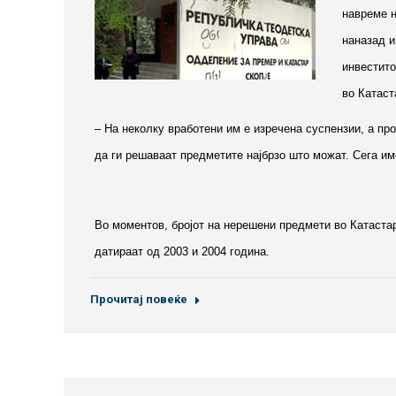
навреме н
наназад и
инвестито
во Катаст
– На неколку вработени им е изречена суспензии, а пр
да ги решаваат предметите најбрзо што можат. Сега им
Во моментов, бројот на нерешени предмети во Катастар
датираат од 2003 и 2004 година.
Прочитај повеќе