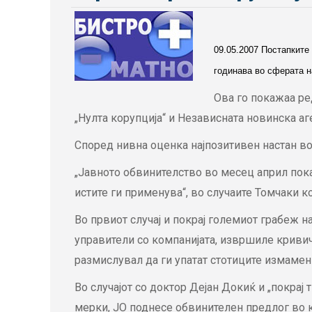
09.05.2007 Постапките
годинава во сферата н
Ова го покажаа ре
„Нулта корупција“ и Независната новинска а
Според нивна оценка најпозитивен настан во 
„Јавното обвинителство во месец април пока
истите ги применува“, во случаите Томчаки к
Во првиот случај и покрај големиот грабеж н
управители со компанијата, извршиле криви
размислувал да ги упатат стотиците измамен
Во случајот со доктор Дејан Докиќ и „покра
мерки, ЈО поднесе обвинителен предлог во к