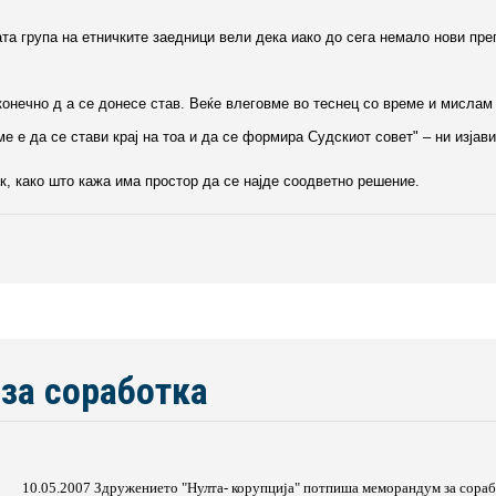
та група на етничките заедници вели дека иако до сега немало нови пре
онечно д а се донесе став. Веќе влеговме во теснец со време и мислам 
е е да се стави крај на тоа и да се формира Судскиот совет" – ни изјав
ак, како што кажа има простор да се најде соодветно решение.
за соработка
10.05.2007 Здружението "Нулта- корупција" потпиша меморандум за сорабо