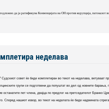
еодложно да ја ратификува Конвенцијата на ОН против корупција, патоказот во
омплетира неделава
7 Судскиот совет ќе биде комплетиран во текот на неделава, ветуваат п
лцинските групи се подготвени да попуштат во дел од новните барања, 
ие останатите пет члена, двајца по предлог на претседателот Бранко Црв
о. Според нашиот извор, во текот на неделата ќе биде надмината спрега