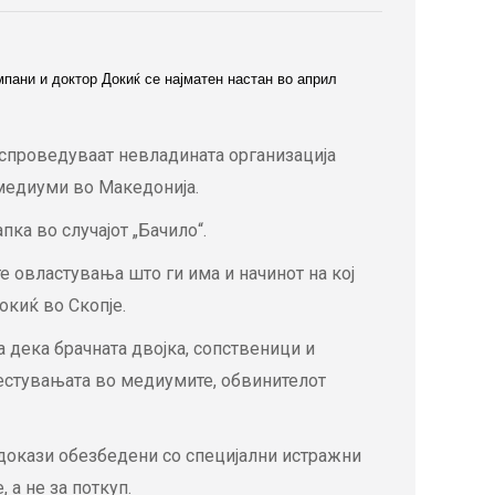
мпани и доктор Докиќ се најматен настан во април
а спроведуваат невладината организација
 медиуми во Македонија.
ка во случајот „Бачило“.
 овластувања што ги има и начинот на кој
окиќ во Скопје.
а дека брачната двојка, сопственици и
естувањата во медиумите, обвинителот
и докази обезбедени со специјални истражни
а не за поткуп.