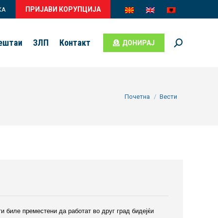
ПРИЈАВИ КОРУПЦИЈА
КА
вештаи
ЗЛП
Контакт
ДОНИРАЈ
Search:
You are here:
Почетна
Вести
 биле преместени да работат во друг град бидејќи