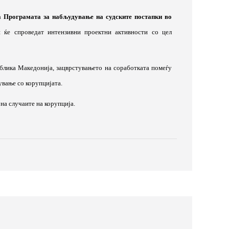
а Програмата за набљудување на судските постапки во
и ќе спроведат интензивни проектни активности со цел
блика Македонија, зацврстувањето на соработката помеѓу
ување со корупцијата.
на случаите на корупција.