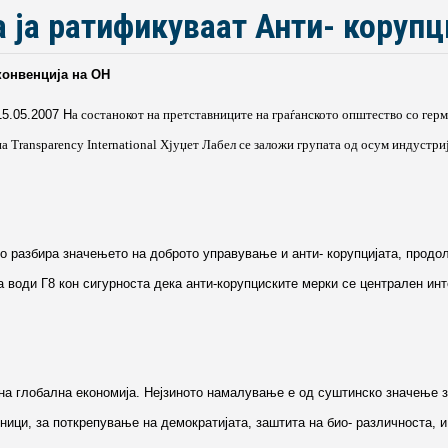
 ја ратификуваат Анти- корупц
конвенција на ОН
15.05.2007 Н
а состанокот на претставниците на граѓанското општество со гер
на Transparency International Хјуџет Лабел се заложи групата од осум индустр
о разбира значењето на доброто управување и анти- корупцијата, продол
ја води Г8 кон сигурноста дека анти-корупциските мерки се централен ин
лна глобална економија. Нејзиното намалување е од суштинско значење 
дници, за поткрепување на демократијата, заштита на био- различноста,