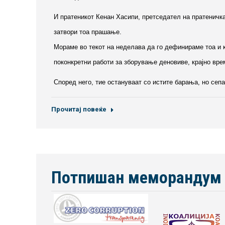
И пратеникот Кенан Хасипи, претседател на пратеничка
затвори тоа прашање.
Мораме во текот на неделава да го дефинираме тоа и к
поконкретни работи за зборување деновиве, крајно врем
Според него, тие остануваат со истите барања, но сеп
Прочитај повеќе
Потпишан меморандум 