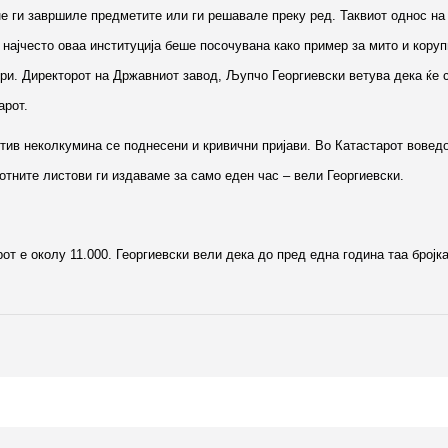
е ги завршиле предметите или ги решавале преку ред. Таквиот однос на
 најчесто оваа институција беше посочувана како пример за мито и коруп
ри. Директорот на Државниот завод, Љупчо Георгиевски ветува дека ќе 
арот.
отив неколкумина се поднесени и кривични пријави. Во Катастарот вовед
отните листови ги издаваме за само еден час – вели Георгиевски.
от е околу 11.000. Георгиевски вели дека до пред една година таа бројк