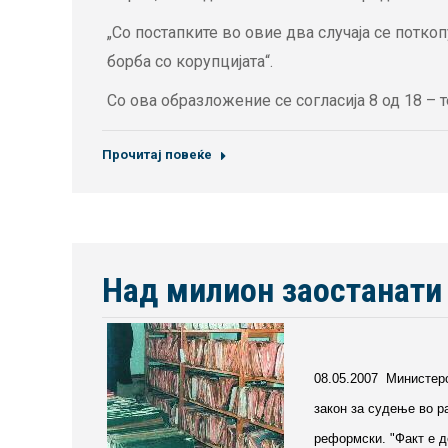
„Со постапките во овие два случаја се потк
борба со корупцијата“.
Со ова образложение се согласија 8 од 18 –
Прочитај повеќе
Над милион заостанати
08.05.2007 Министеро
закон за судење во р
реформски. "Факт е д