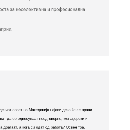
носта за неселективна и професионална
април.
киот совет на Македонија најави дека ќе се прави
чнат да се однесуваат поодговорно, менаџерски и
 доаѓаат, а кога си одат од работа? Освен тоа,