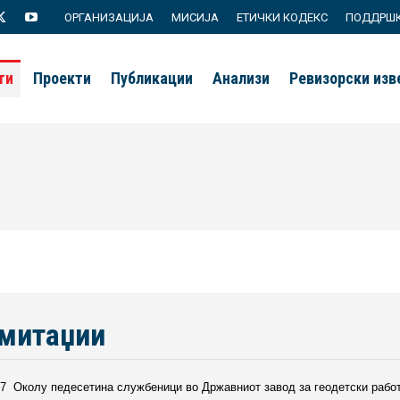
ОРГАНИЗАЦИЈА
МИСИЈА
ЕТИЧКИ КОДЕКС
ПОДДРШ
agram
X
YouTube
page
page
ти
Проекти
Публикации
Анализи
Ревизорски из
s
opens
opens
in
in
new
new
ow
window
window
 митаџии
7 Околу педесетина службеници во Државниот завод за геодетски работи