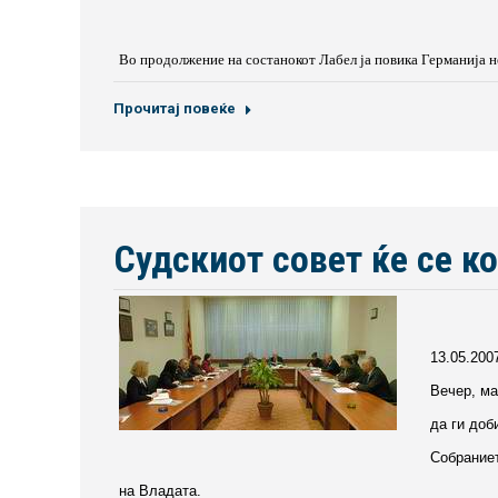
Во продолжение на состанокот Лабел ја повика Германија н
Прочитај повеќе
Судскиот совет ќе се к
13.05.200
Вечер, ма
да ги доб
Собраниет
на Владата.