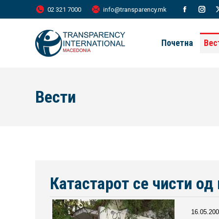
02 321 7000
info@transparency.mk
Facebook
Inst
page
page
Почетна
Вес
opens
open
in
in
new
new
Вести
window
wind
Катастарот се чисти од
16.05.200