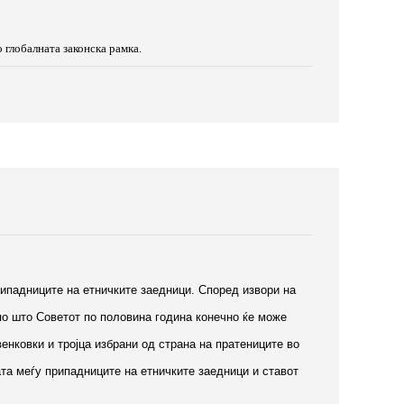
 глобалната законска рамка.
рипадниците на етничките заедници. Според извори на
по што Советот по половина година конечно ќе може
енковки и тројца избрани од страна на пратениците во
та меѓу припадниците на етничките заедници и ставот