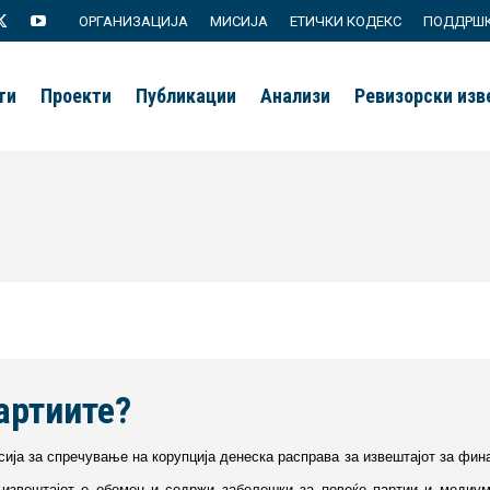
ОРГАНИЗАЦИЈА
МИСИЈА
ЕТИЧКИ КОДЕКС
ПОДДРШ
agram
X
YouTube
page
page
ти
Проекти
Публикации
Анализи
Ревизорски из
s
opens
opens
in
in
new
new
ow
window
window
артиите?
сија за спречување на корупција денеска расправа за извештајот за фин
 извештајот е обемен и содржи забелешки за повеќе партии и медиуми