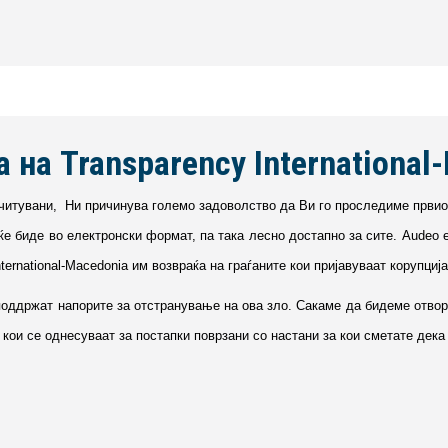
 на Transparency Internationa
очитувани, Ни причинува големо задоволство да Ви го проследиме првиот
ќе би­де во електронски формат, па така лесно дос­тап­­но за сите. Audeo 
ernational-Macedonia им возвраќа на граѓаните кои при­­ја­ву­ва­ат корупција и
 под­држат напорите за от­стра­ну­вање на ова зло. Сакаме да бидеме отво
, а кои се однесуваат за пос­тап­ки поврзани со настани за кои сме­тате де