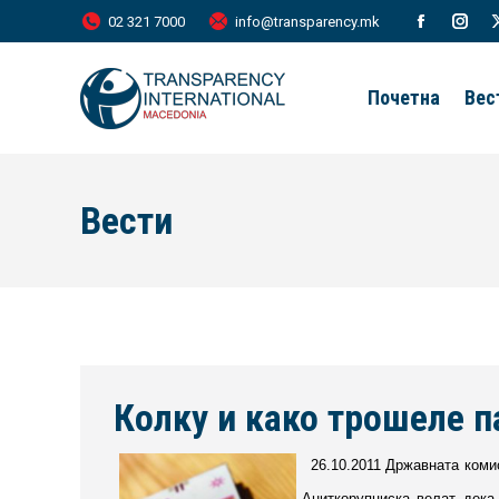
02 321 7000
info@transparency.mk
Facebook
Inst
page
page
Почетна
Вес
opens
open
in
in
new
new
Вести
window
wind
Колку и како трошеле п
26.10.2011 Државната коми
Аниткорупциска велат дека