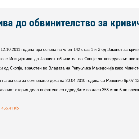
ва до обвинителство за криви
 12.10.2011 година врз основа на член 142 став 1 и 3 од Законот за крив
несе Иницијатива до Јавниот обвинител во Скопје за поведување пост
и од Скопје, вработен во Владата на Република Македонија како Минист
 на основи за сомневање дека на 20.04 2010 година со Решение бр.07-13
ваниот сторил дело опфатено со одредбите во член 353 став 5 во врска
1
455.41 Kb