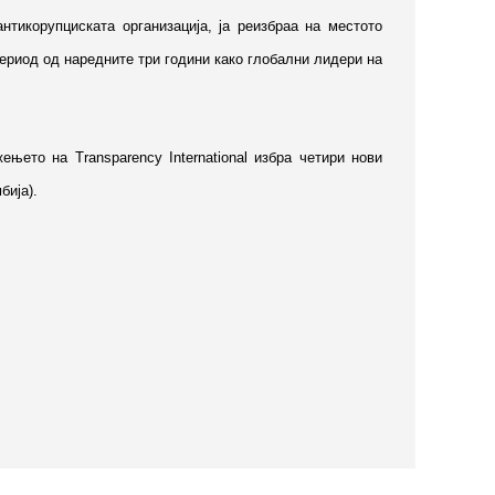
антикорупциската организација, ја реизбраа на местото
ериод од наредните три години како глобални лидери на
њето на Transparency International избра четири нови
бија).