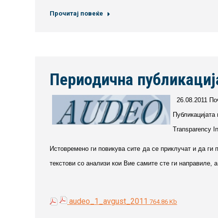
Прочитај повеќе
Периодична публикација
26.08.2011 П
Публикацијата 
Transparency Int
Ис­то­вре­мено ги повикува сите да се приклучат и да ги
текст­ови со ана­ли­зи кои Вие самите сте ги на­пра­ви­ле
audeo_1_avgust_2011
764.86 Kb