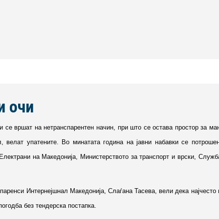
и очи
ки се вршат на нетранспарентен начин, при што се остава простор за ма
ел, велат упатените. Во минатата година на јавни набавки се потрош
Електрани на Македонија, Министерството за транспорт и врски, Служб
паренси Интернејшнал Македонија, Слаѓана Тасева, вели дека најчесто 
погодба без тендерска постапка.