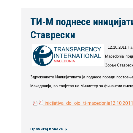
ТИ-М поднесе иницијати
Ставрески
12.10.2011 На
Macedonia под
Зоран Ставреск
Здружението Иницијативата ја поднесе поради постоење
Македонија, во својство на Министер за финансии имену
inicijativa_do_ojo_ti-macedonia12.10.201
Прочитај повеќе