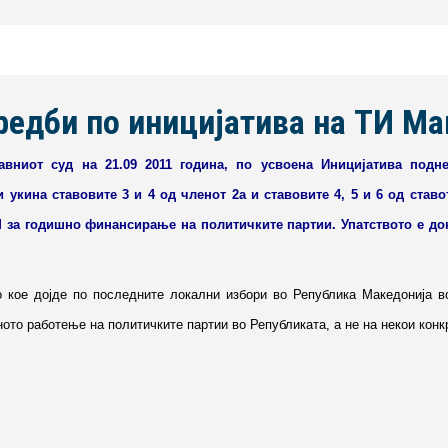
редби по иницијатива на ТИ Ма
тавниот суд на 21.09 2011 година, по усвоена Иницијатива под
и укина ставовите 3 и 4 од членот 2а и ставовите 4, 5 и 6 од став
 за годишно финансирање на политичките партии. Упатството е до
е дојде по последните локални избори во Република Македонија во
то работење на политичките партии во Републиката, а не на некои конк