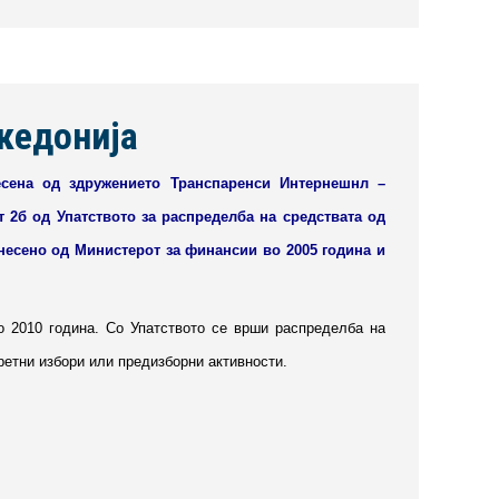
кедонија
несена од здружението Транспаренси Интернешнл –
от 2б од Упатството за распределба на средствата од
несено од Министерот за финансии во 2005 година и
 2010 година. Со Упатството се врши распределба на
ретни избори или предизборни активности.