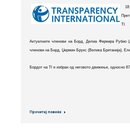
18
Прет
TI.
Актуелните членови на Борд, Делиа Фереира Рубио (Ар
членови на Борд, Џермин Брукс (Велика Британија), Еле
Бордот на TI е избран од неговото движење, односно 8
Прочитај повеќе