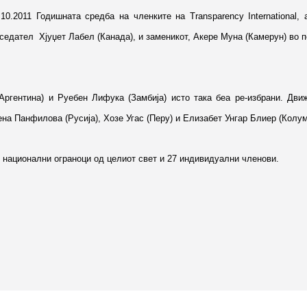
.10.2011 Годишната средба на членките на Transparency International, 
седател Хјуџет Лабел (Канада), и заменикот, Акере Муна (Камерун) во п
гентина) и Руебен Лифука (Замбија) исто така беа ре-избрани. Движе
на Панфилова (Русија), Хозе Угас (Перу) и Елизабет Унгар Блиер (Колум
7 национални ограноци од целиот свет и 27 индивидуални членови.