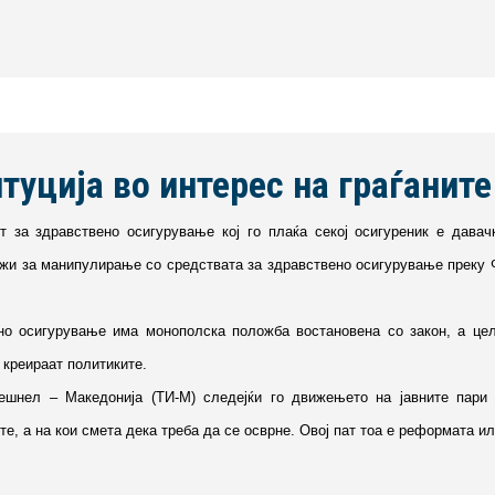
уција во интерес на граѓаните
т за здравствено осигурување кој го плаќа секој осигуреник е давач
жи за манипулирање со средствата за здравствено осигурување преку ФЗО
но осигурување има монополска положба востановена со закон, а це
 креираат политиките.
ешнел – Македонија (ТИ-М) следејќи го движењето на јавните пари 
те, а на кои смета дека треба да се осврне. Овој пат тоа е реформата и