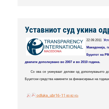
Уставниот суд укина од
22.09.2011
Ус
Македонија, г
Буџетот на РМ
двапати дополнувано во 2007 и во 2010 година.
Со ова се укинуваат делови од дополнувањето до ко
Буџетски средства наменети за финансирање на годишно
odluka_ubr16-11
83.82 Kb