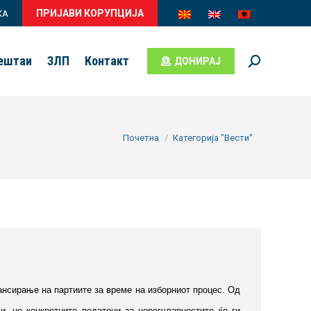
ПРИЈАВИ КОРУПЦИЈА
КА
вештаи
ЗЛП
Контакт
ДОНИРАЈ
Search:
You are here:
Почетна
Категорија "Вести"
ансирање на партиите за време на изборниот процес. Од
, но конкретните податоци за нерегуларностите ќе ги