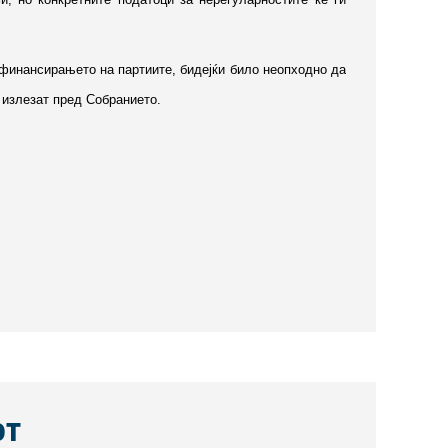
 финансирањето на партиите, бидејќи било неопходно да
 излезат пред Собранието.
от