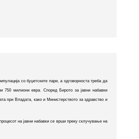
нипулација со буџетските пари, а одговорноста треба да
ени 750 милиони евра. Според Бирото за јавни набавки
ата при Владата, како и Министерството за здравство и
процесот на јавни набавки се врши преку склучување на