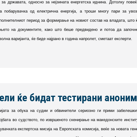
 за државата, односно за нејзината енергетска иднина. Дотолку повеќ
ма побарувачка од електрична енергија, а троши многу пари за уво
олнителниот период за формирање на новиот состав на владата, што ќе 
ето на документите, како што беше предвидено и потоа да започне
волна варијанта, ќе биде најрано в година напролет, сметаат експерти.
ели ќе бидат тестирани анони
ијата за обука на судии и обвинители сериозно ги прими забелешки
тојбата во судството, по извршеното скенирање на македонските инстит
увачката експертска мисија на Европската комисија, веќе за новата ген