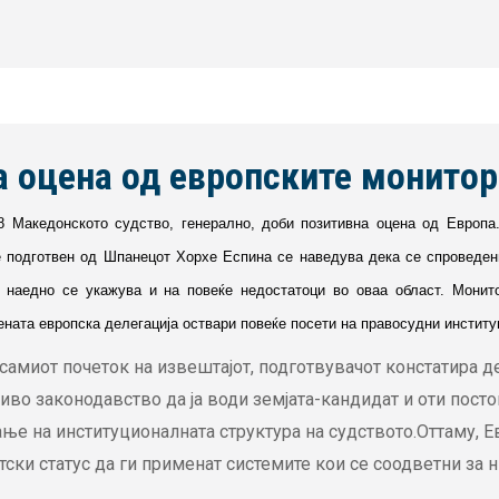
а оцена од европските монито
08 Македонското судство, генерално, доби позитивна оцена од Европа
 подготвен од Шпанецот Хорхе Еспина се наведува дека се спроведен
о наедно се укажува и на повеќе недостатоци во оваа област. Монит
ната европска делегација оствари повеќе посети на правосудни институ
самиот почеток на извештајот, подготвувачот констатира 
во законодавство да ја води земјата-кандидат и оти пост
ње на институционалната структура на судството.Оттаму, Е
ски статус да ги применат системите кои се соодветни за н