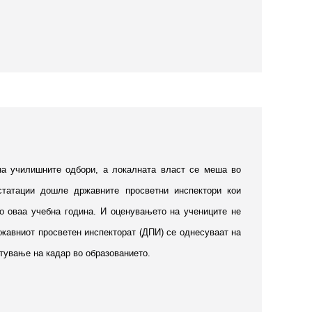
на училишните одбори, а локалната власт се меша во
статации дошле државните просветни инспектори кои
во оваа учебна година. И оценувањето на учениците не
жавниот просветен инспекторат (ДПИ) се однесуваат на
тување на кадар во образованието.