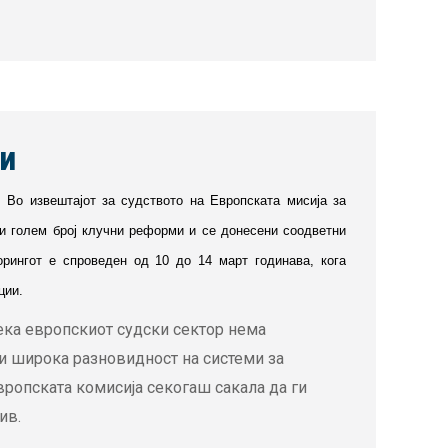
ри
. Во извештајот за судството на Европската мисија за
и голем број клучни реформи и се донесени соодветни
орингот е спроведен од 10 до 14 март годинава, кога
ции.
дека европскиот судски сектор нема
ои широка разновидност на системи за
вропската комисија секогаш сакала да ги
ив.