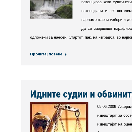
потенцираа како суштински
потенцијали и се' поголе
парламентарни избори и доп
да се завршеше парафирањ
одложени за наесен. Стартот, пак, на изградба, во најпо
Прочитај повеќе
Идните судии и обвинит
09.06.2008 Академ
извештајот за сос
извештајот на оцен