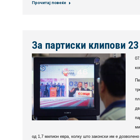
Прочитај повеќе
За партиски клипови 23
07
ко
Пе
тр
пл
дв
па
ми
од 1,7 милион евра, колку што законски им е дозволено