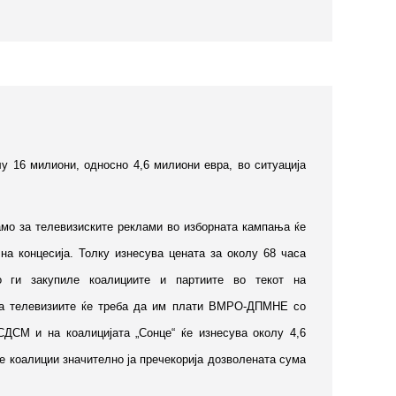
лу 16 милиони
, односно 4,6 милиони евра, во ситуација
амо за телевизиските реклами во изборната кампања ќе
на концесија. Толку изнесува цената за околу 68 часа
о ги закупиле коалициите и партиите во текот на
на телевизиите ќе треба да им плати ВМРО-ДПМНЕ со
СДСМ и на коалицијата „Сонце“ ќе изнесува околу 4,6
е коалиции значително ја пречекорија дозволената сума