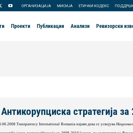
ОРГАНИЗАЦИЈА
МИСИЈА
ЕТИЧКИ КОДЕКС
ПОДДРШ
agram
X
YouTube
page
page
ти
Проекти
Публикации
Анализи
Ревизорски из
s
opens
opens
in
in
new
new
ow
window
window
 Антикорупциска стратегија за
6.06.2008 Transparency International Romania
изјави дека се усвојува
Национал
окалната јавна администрација за 2008-2010 година
, на состанокот на Влада