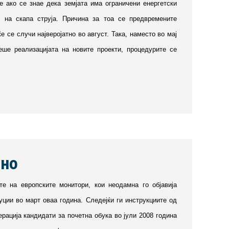
е ако се знае дека земјата има ограничени енергетски
з на скапа струја. Причина за тоа се предвремените
се случи најверојатно во август. Така, наместо во мај
ше реализацијата на новите проекти, процедурите се
мно
те на европските монитори, кои неодамна го објавија
уции во март оваа година. Следејќи ги инструкциите од
ерација кандидати за почетна обука во јули 2008 година