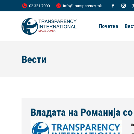
02 321 7000
info@transparency.mk
Facebook
Inst
page
page
Почетна
Вес
opens
open
in
in
new
new
Вести
window
wind
Владата на Романија со
0
л