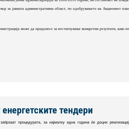
екор за јавната административна област, по одобрувањето на Акциониот пла
инистрација може да придонесе за постигнување конкретни резултати, како 
 енергетските тендери
забрзаат процедурата, за најмалку една година ќе доцни реализациј