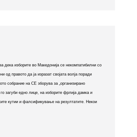
ва дека изборите во Македонија се некомпатибилни со
и од правото да ја изразат својата волја поради
ото собрание на СЕ зборува за „организирано
 го загуби едно лице, на изборите фрлија дамка и
чките кутии и фалсификување на резултатите. Некои