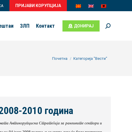
ПРИЈАВИ КОРУПЦИЈА
КА
вештаи
ЗЛП
Контакт
ДОНИРАЈ
Search:
You are here:
Почетна
Категорија "Вести"
 2008-2010 година
ната Антикорупциска Стратегија за ранливите сектори и
та на 04 јуни 2008 година, и се смета дека ќе биде вистински