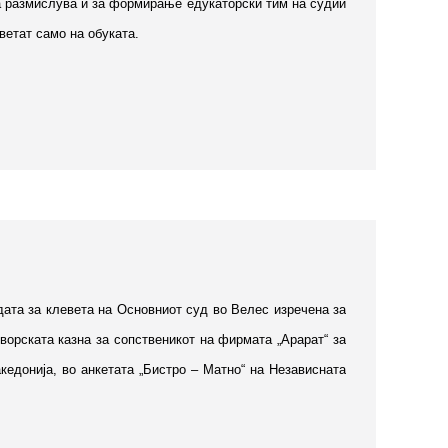
та размислува и за формирање едукаторски тим на судии
ветат само на обуката.
удата за клевета на Основниот суд во Велес изречена за
творската казна за сопственикот на фирмата „Арарат“ за
едонија, во анкетата „Бистро – Матно“ на Независната