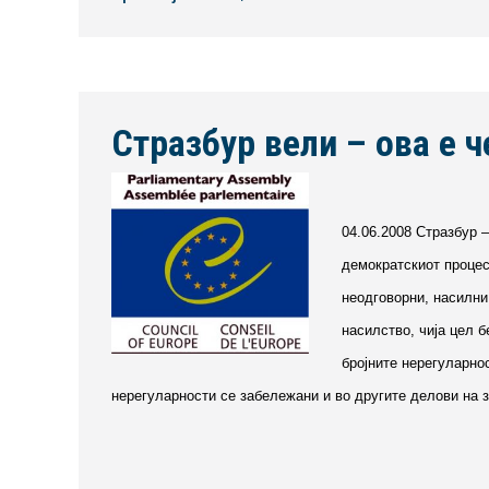
Стразбур вели – ова е 
04.06.2008 Стразбур 
демократскиот процес
неодговорни, насилни
насилство, чија цел б
бројните нерегуларно
нерегуларности се забележани и во другите делови на з