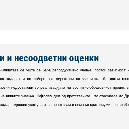
и и несоодветни оценки
училиштата се уште се бара репродуктивно учење, постои зависност 
на кадарот и во изборот на директори на училишта. До вакви кон
иозни недостатоци во реализацијата на воспитно-образовниот процес 
на нивните знаења. Најголем дел од претставките што стасувале до Др
кадар, односно укажуваат на непотизам и немање критериуми при врабо