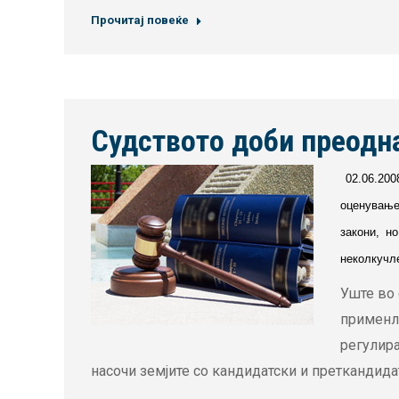
Прочитај повеќе
Судството доби преодн
02.06.20
оценување
закони, н
неколкучле
Уште во 
применли
регулира
насочи земјите со кандидатски и преткандидат