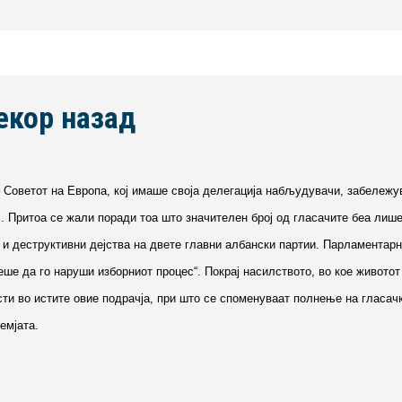
чекор назад
– Советот на Европа, кој имаше своја делегација набљудувачи, забележу
. Притоа се жали поради тоа што значителен број од гласачите беа лишен
 и деструктивни дејства на двете главни албански партии. Парламентарн
еше да го наруши изборниот процес“. Покрај насилството, во кое животот
сти во истите овие подрачја, при што се споменуваат полнење на гласа
емјата.