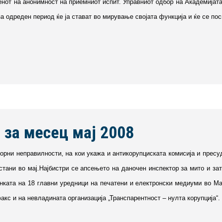
пенот на анонимност на приемниот испит. Управниот одбор на Академија
за одреден период ќе ја стават во мирување својата функција и ќе се пос
 за месец мај 2008
борни неправилности, на кои укажа и антикорупциската комисија и прес
стани во мај.Најбистри се апсењето на даночен инспектор за мито и за
нката на 18 главни уредници на печатени и електронски медиуми во Мак
акс и на невладината организација „Транспарентност – нулта корупција“.