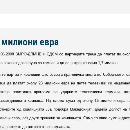
 милиони евра
.06.2008 ВМРО-ДПМНЕ и СДСМ со партнерите треба да платат по око
га законот дозволува за кампањи да се потрошат само 1,7 милион.
тте партии и коалиции што освоија пратенички места во Собранието, с
еба да платат околу 23 милиони евра на петте телевизии со национал
атена политичка програма во ударните телевизиски термини, шт
аесетдневната кампања. Најголема сума од околу 16 милиони евра 
ртнерите од коалицијата „За подобра Македонија“, додека долгот на 
лиони евра, без други трошоци за кампањата. Само со овие суми и двет
 на партиите да потрошат во кампањата.