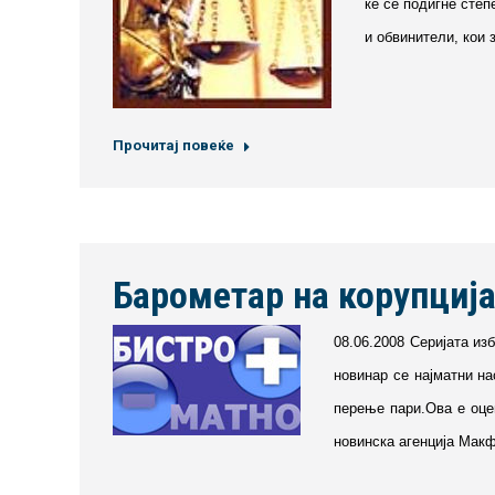
ќе се подигне сте
и обвинители, кои 
Прочитај повеќе
Барометар на корупција
08.06.2008 Серијата из
новинар се најматни на
перење пари.Ова е оце
новинска агенција Макф