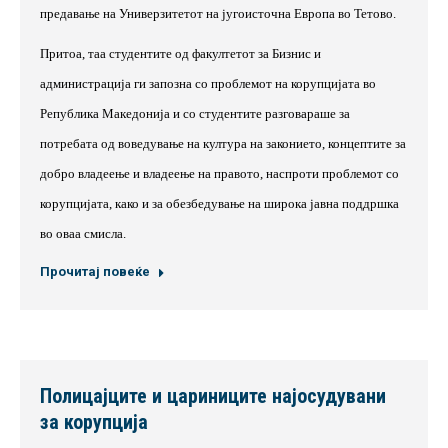
предавање на Универзитетот на југоисточна Европа во Тетово.
Притоа, таа студентите од факултетот за Бизнис и
администрација ги запозна со проблемот на корупцијата во
Република Македонија и со студентите разговараше за
потребата од воведување на култура на законието, концептите за
добро владеење и владеење на правото, наспроти проблемот со
корупцијата, како и за обезбедување на широка јавна поддршка
во оваа смисла.
Прочитај повеќе
Полицајците и цариниците најосудувани
за корупција