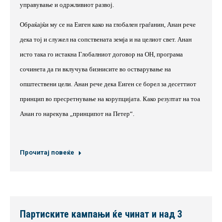
управување и одржливиот развој.
Обраќајќи му се на Еиген како на глобален граѓанин, Анан рече
дека тој и служел на сопствената земја и на целиот свет. Анан
исто така го истакна Глобалниот договор на ОН, програма
сочинета да ги вклучува бизнисите во остварување на
општествени цели. Анан рече дека Еиген се борел за десеттиот
принцип во пресретнување на корупцијата. Како резултат на тоа
Анан го нарекува „принципот на Петер“.
Прочитај повеќе
Партиските кампањи ќе чинат и над 3