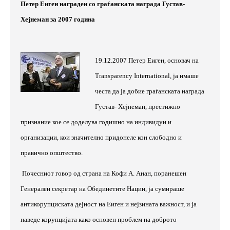
Петер Еиген награден со граѓанската награда Густав-
Хејнеман за 2007 година
19.12.2007 Петер Еиген, основач на
Transparency International, ја имаше
честа да ја добие граѓанската награда
Густав- Хејнеман, престижно
признание кое се доделува годишно на индивидуи и
организации, кои значително придонеле кон слободно и
правично општество.
Почесниот говор од страна на Кофи А. Анан, поранешен
Генерален секретар на Обединетите Нации, ја сумираше
антикорупциската дејност на Еиген и нејзината важност, и ја
наведе корупцијата како основен проблем на доброто