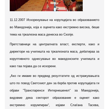
11.12.2007 Искоренување на корупцијата во образованието
во Македонија, која е оценета како екстремно висока, беше
тема на тркалезна маса денеска во Скопје.
Претставници на централната власт, експерти, како и
директори на училишта на тркалезната маса, дебатираа за
коруптивното однесување во македонските училишта и
како таа појава да се искорени.
„Aко ги имаме во предвид резултатите од истражувањата
што по повод Светскиот ден за борба против корупцијата ги
објави “Транспаренси Интернешенел“ за Македонија,
видовме дека секторот образование е оценет како
екстремно корумпиран“, изјави Слаѓана Тасева,