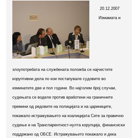
20.12.2007
Измамата и
злоупотребата на службената положба се најчестите
коруптивни дела по кои постапувале судовите во
изминатите две и пол
години. Во најголем број случаи,
судењата се воделе против вработени на граничните
премини од редовите на полицијата и на цариниците,
покажало истражувањето на коалицијата Сите за правично
судење и на Транспарентност-нулта корупција, финансиски
поддржано од ОБСЕ. Истражувањето покажало и дека