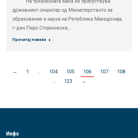
На тркалезната маса ќе присуствува
државниот секретар од Министерството за
образование и наука на Република Македонија,
г-дин Перо Стојановски,…
Прочитај повеќе
←
1
…
104
105
106
107
108
…
123
→
Инфо