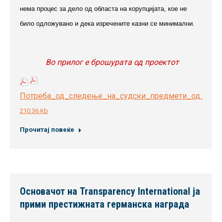
нема процес за дело од областа на корупцијата, кое не
било одложувано и дека изречените казни се минимални.
Во прилог е брошурата од проектот
Потреба_од_следење_на_судски_предмети_од_облас
210.36 Kb
Прочитај повеќе
Основачот на Transparency International ја
прими престижната германска награда