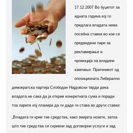
17.12.2007 Во буџетот за
идната година кој го
предлага владата нема
посебна ставки во кои се
предвидени пари за
рекламирање и
промоција на влaдини
кампањи. Пратеникот од
опозиционата Либерално
демократска партија Слободан Најдовски тврди дека
владата не сака да ја открие конкретната сума и поради
тоа парите кој планира да ги даде ги става во други ставки:
„Владата ги крие тие средства, како змијата нозете, затоа
што тие средства се скриени зад договорни услуги и зад