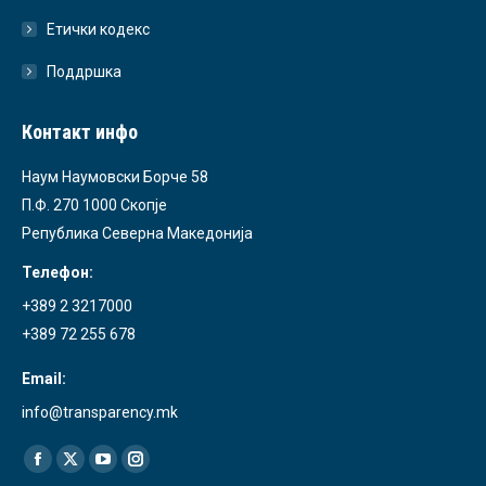
Етички кодекс
Поддршка
Контакт инфо
Наум Наумовски Борче 58
П.Ф. 270 1000 Скопје
Република Северна Македонија
Телефон:
+389 2 3217000
+389 72 255 678
Email:
info@transparency.mk
Find us on:
Facebook
X
YouTube
Instagram