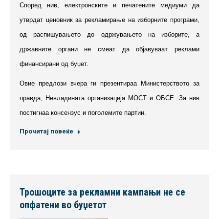
Според нив, електронските и печатените медиуми да
утврдат ценовник за рекламирање на изборните програми,
од распишувањето до одржувањето на изборите, а
државните органи не смеат да објавуваат реклами
финансирани од буџет.
Овие предлози вчера ги презентираа Министерството за
правда, Невладината организација МОСТ и ОБСЕ. За нив
постигнаа консензус и поголемите партии.
Прочитај повеќе
Трошоците за рекламни кампањи не се
опфатени во буџетот