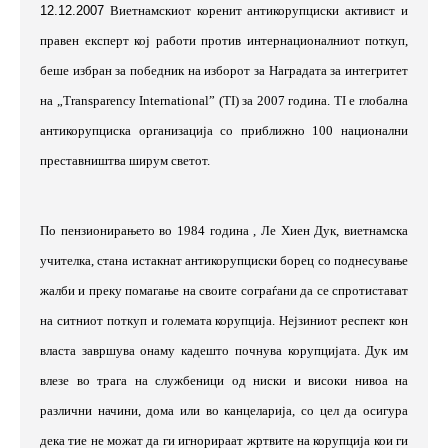
12.12.2007
Виетнамскиот коренит антикорупциски активист и
правен експерт кој работи против интернационалниот поткуп,
беше избран за победник на изборот за Наградата за интегритет
на „
Transparency
International
” (Т
I
)
за 2007 година.
Т
I
е глобална
антикорупциска организација со приближно 100 национални
преставништва ширум светот.
По пензионирањето во 1984 година , Ле Хиен Дук, виетнамска
учителка, стана истакнат антикорупциски борец со поднесување
жалби и преку помагање на своите сограѓани да се спротистават
на ситниот поткуп и големата корупција. Нејзиниот респект кон
власта завршува онаму кадешто почнува корупцијата. Дук им
влезе во трага на службеници од ниски и високи нивоа на
различни начини, дома или во канцеларија, со цел да осигура
дека тие не можат да ги игнорираат жртвите на корупција кои ги