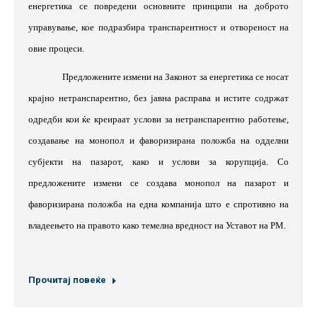
енергетика се повредени основните принципи на доброто
управување, кое подразбира транспарентност и отвореност на
овие процеси.
Предложените измени на Законот за енергетика се носат
крајно нетранспарентно, без јавна расправа и истите содржат
одредби кои ќе креираат услови за нетранспарентно работење,
создавање на монопол и фаворизирана положба на одделни
субјекти на пазарот, како и услови за корупција. Со
предложените измени се создава монопол на пазарот и
фаворизирана положба на една компанија што е спротивно на
владеењето на правото како темелна вредност на Уставот на РМ.
Прочитај повеќе