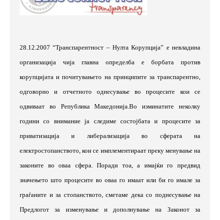
28.12.2007 “
Транспарентност
–
Нулта Корупција
”
е невладина
организација чија главна определба е борбата против
корупцијата и почитувањето на принципите за транспарентно,
одговорно и отчетното однесување во процесите кои се
одвиваат во Република Македонија.Во изминатите неколку
години со внимание ја следиме состојбата и процесите за
приватизација и либерализација во сферата на
електростопанството, кои се имплементираат преку менување на
законите во оваа сфера. Поради тоа, а имајќи го предвид
значењето што процесите во оваа го имаат или би го имале за
граѓаните и за стопанството, сметаме дека со поднесување на
Предлогот за изменување и дополнување на Законот за