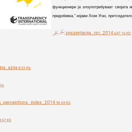
функционери ја злоупотребуваат својата м
придобивка,” изјави Хозе Угаз, претседате
prezentacija_cpi_2014
647.16 Kb
na_azija
8.33 Kb
 Kb
n_perceptions_index_2014
93.69 Kb
.67 Kb