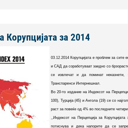
а Корупцијата за 2014
03.12.2014 Корупцијата е проблем за сите 
и САД да соработуваат заедно со брзораст
се извлечат и да поминат неказнети, и
Транспаренси Интернешнал.
Во 20-то издание на Индексот на Перцепциј
100), Турција (45) и Ангола (19) се со нај
раст за повеќе од 4% во последните четири
,,Индексот на Перцепција за Корупцијата
потиснува и дека напорите да се запре