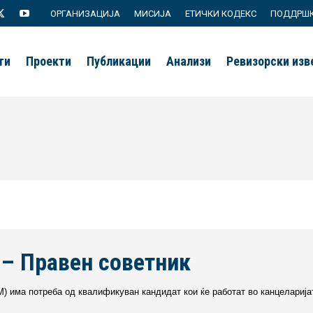
ОРГАНИЗАЦИЈА
МИСИЈА
ЕТИЧКИ КОДЕКС
ПОДДРШ
agram
X
YouTube
page
page
ти
Проекти
Публикации
Анализи
Ревизорски из
s
opens
opens
in
in
new
new
ow
window
window
 – Правен советник
) има потреба од квалификуван кандидат кои ќе работат во канцеларијат