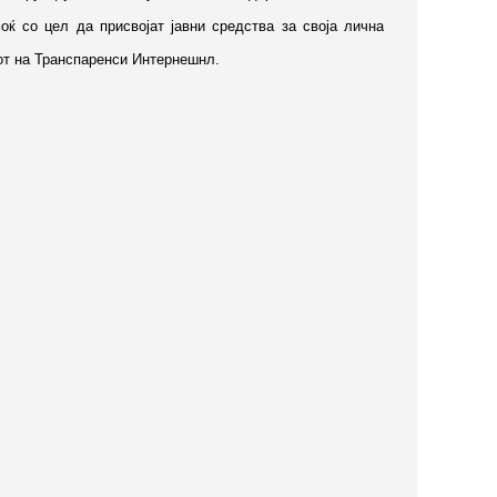
оќ со цел да присвојат јавни средства за своја лична
лот на Транспаренси Интернешнл.