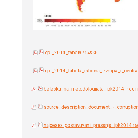
cpi_2014_tabela
21.45 Kb
cpi_2014_tabela_istocna_evropa_i_central
beleska_na_metodologijata_ipk2014
116.01
source_description_document_-_corruptio
najcesto_postavuvani_prasanja_ipk2014
158