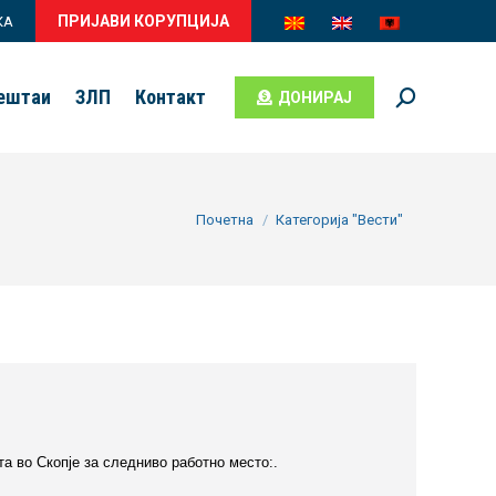
ПРИЈАВИ КОРУПЦИЈА
КА
вештаи
ЗЛП
Контакт
ДОНИРАЈ
Search:
You are here:
Почетна
Категорија "Вести"
а во Скопје за следниво работно место:.