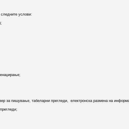
и следните услови:
;
менаџирање;
вер за пишување, табеларни прегледи, електронска размена на информа
 прегледи;