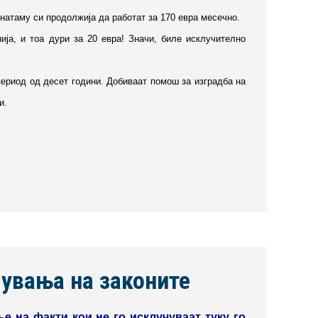
онатаму си продолжија да работат за 170 евра месечно.
ја, и тоа дури за 20 евра! Значи, биле исклучително
период од десет години. Добиваат помош за изградба на
и.
увања на законите
е на факти кои не го исклучуваат туку го