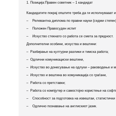
1. Позиција:Правен советник – 1 кандидат
Кандидатите покрај општите треба да ги исполнувааат 
– Релевантна диплома по правни науки (седми степен)
– Положен Правосуден испит
– Искуство стекнато со работа се смета за предност.
Дополнителни особини, искуства и вештини:
– Разбирање на културни разлики и тимска работа;
– Одлични комуникациски вештини,
– Искуство во донесување на одлуки – раководење и 
– Искуство и вештина во комуникација со граѓани,
– Работа со претставки;
– Работа со компјутер и самостојно користење на софт
– Способност за подготовка на извештаи, статистички
– Одлично познавање на англискиот јазик.