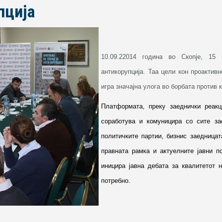
пција
10.09.2
2014 година во Скопје, 15 
антикорупција. Таа цели кон проактив
игра значајна улога во борбата против 
Платформата, преку заеднички реакц
соработува и комуницира со сите зас
политичките партии, бизнис заедница
правната рамка и актуелните јавни п
иницира јавна дебата за квалитетот 
потребно.