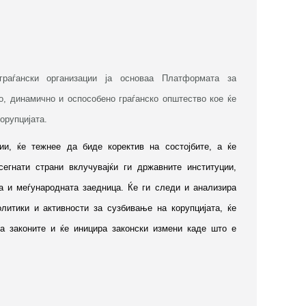
граѓански организации ја основаа Платформата за
но, динамично и оспособено граѓанско општество кое ќе
корупцијата.
ии, ќе тежнее да биде коректив на состојбите, а ќе
егнати страни вклучувајќи ги државните институции,
та и меѓународната заедница. Ќе ги следи и анализира
олитики и активности за сузбивање на корупцијата, ќе
на законите и ќе иницира законски измени каде што е