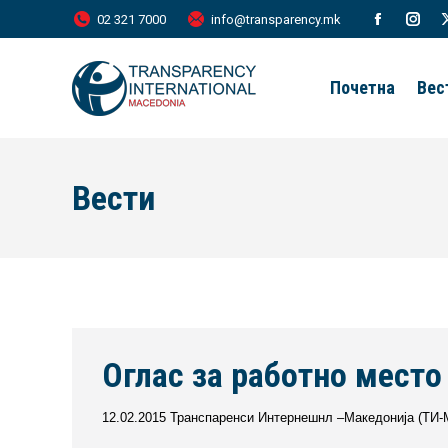
02 321 7000
info@transparency.mk
Facebook
Inst
page
page
Почетна
Вес
opens
open
in
in
new
new
Вести
window
wind
Оглас за работно место
12.02.2015 Транспаренси Интернешнл –Македонија (TИ-М