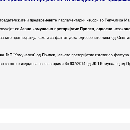
тседателските и предвремените парламентарни избори во Република Ма
случајот со
Јавно комунално претпријатие Прилеп
,
односно незакон
вните претпријатија како и за фактот дека одговорните лица од Општи
на ЈКП “Комуналец” од Прилеп, јавното претпријатие изготвило фактура 
ово за што е издадена на каса-прими бр.937/2014 од ЈКП Комуналец о