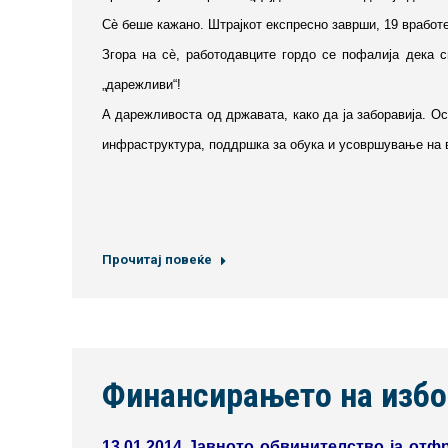
Сѐ беше кажано. Штрајкот експресно заврши, 19 вработен
Згора на сѐ, работодавците гордо се пофалија дека 
„дарежливи“!
А дарежливоста од државата, како да ја заборавија. О
инфраструктура, поддршка за обука и усовршување на в
Прочитај повеќе
Финансирањето на избо
13.01.2014 Јавното обвинителство ја отф