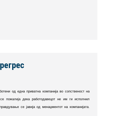
регрес
аботени од една приватна компанија во сопственост на
о се пожалија дека работодавецот не им ги исполнил
равдување се јавија од менаџментот на компанијата.