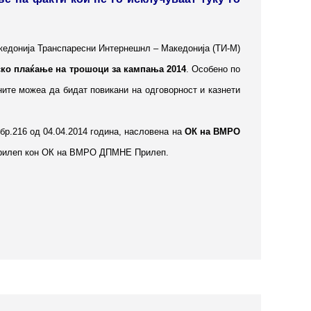
кедонија Транспаресни Интернешнл – Македонија (ТИ-М)
ско плаќање на трошоци за кампања 2014
. Осoбeно по
ните можеа да бидат повикани на одговорност и казнети
бр.216 од 04.04.2014 година, насловена на
ОК на ВМРО
д Прилеп кон ОК на ВМРО ДПМНЕ Прилеп.