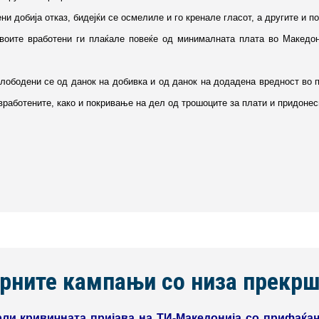
и добија отказ, бидејќи се осмелиле и го кренале гласот, а другите и п
своите вработени ги плаќале повеќе од минималната плата во Македони
слободени се од данок на добивка и од данок на додадена вредност во 
работените, како и покривање на дел од трошоците за плати и придонес
рните кампањи со низа прекрш
рли кривичната пријава на ТИ-Македонија со прифаќањ