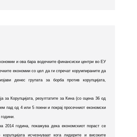
економии и ова бара водечките финансиски центри во ЕУ
ечките економии со цел да ги спречат корумпираните да
зјави денес групата за борба против корупцијата,
а за Корупцијата, резултатите за Кина (со оцена 36 од
голем пад од 4 или 5 поени и покрај просечниот економски
 години.
 за 2014 година, покажува дека економскиот пораст се
 корупцијата исчезнуваат кога лидерите и високите