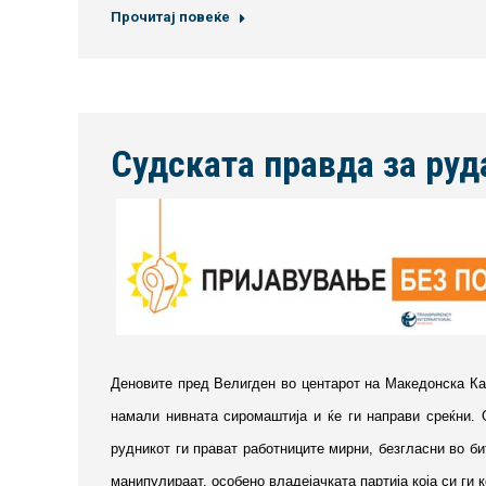
Прочитај повеќе
Судската правда за руд
Деновите пред Велигден во центарот на Македонска Кам
намали нивната сиромаштија и ќе ги направи среќни. 
рудникот ги прават работниците мирни, безгласни во би
манипулираат, особено владејачката партија која си ги к