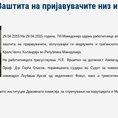
Заштита на пријавувачите низ 
29.04.2015 На 29.04.2015 година, ТИ-Македонија одржа работилница во
заштита на пријавувачите, вклучувајќи ги медиумите и граѓанско
Кралството Холандија во Република Македонија.
На работилницата присуствуваа: Н.Е. Вршител на должност Амбасад
Проф. Д-р Ѓорѓи Спасов, поранешната судијка во Судот за човеко
новинарот Љубиша Арсиќ од неделникот Фокус, како и триесетин
ите институции Државната комисија за спречување на корупцијата и Ми