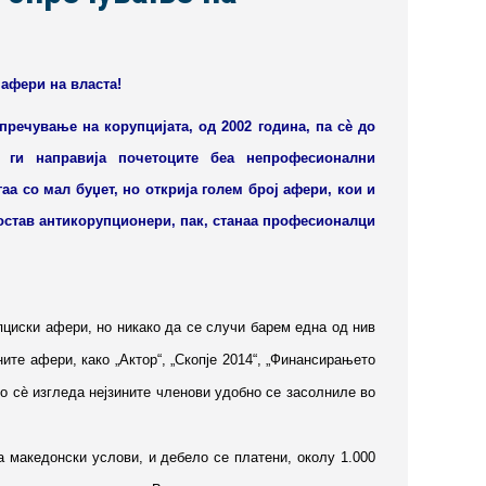
афери на власта!
пречување на корупцијата, од 2002 година, па сѐ до
 ги направија почетоците беа непрофесионални
аа со мал буџет, но открија голем број афери, кои и
остав антикорупционери, пак, станаа професионалци
пциски афери, но никако да се случи барем една од нив
ните афери, како „Актор“, „Скопје 2014“, „Финансирањето
о сѐ изгледа нејзините членови удобно се засолниле во
а македонски услови, и дебело се платени, околу 1.000