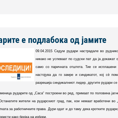
арите е подлабока од јамите
09.04.2015 Седум рудари настрадале во руднико
никако не успеваат по судски пат да ја докажат 
само со паричната отштета. Тие се исплашени 
настојува да го замре и синдикатот, кој сѐ пом
разрешија синдикалниот лидер, другите рудари се 
еница рударите од „Саса“ построени во ред, примаат по половина јагне 
Останатите жители на рударскиот град, пак, кои немаат вработени во „
тката за работничките права. Дури одат и до таму дека кротките рудари,
ористи како бројка на избори.