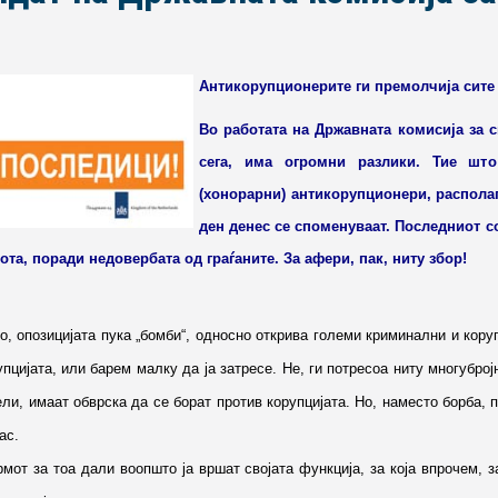
Антикорупционерите ги премолчија сите 
Во работата на Државната комисија за с
сега, има огромни разлики. Тие што
(хонорарни) антикорупционери, располаг
ден денес се споменуваат. Последниот с
ота, поради недовербата од граѓаните. За афери, пак, ниту збор!
о, опозицијата пука „бомби“, односно открива големи криминални и кору
цијата, или барем малку да ја затресе. Не, ги потресоа ниту многуброј
и, имаат обврска да се борат против корупцијата. Но, наместо борба, п
ас.
мот за тоа дали воопшто ја вршат својата функција, за која впрочем, з