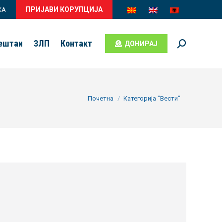
ПРИЈАВИ КОРУПЦИЈА
КА
вештаи
ЗЛП
Контакт
ДОНИРАЈ
Search:
You are here:
Почетна
Категорија "Вести"