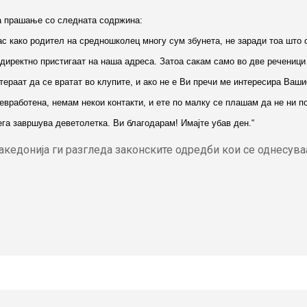
на прашање со следната содржина:
ас како родител на средношколец многу сум збунета, не заради тоа што 
ндиректно пристигаат на наша адреса. Затоа сакам само во две речениц
тераат да се вратат во клупите, и ако не е Ви пречи ме интересира Ва
невработена, немам некои контакти, и ете по малку се плашам да не ни п
сега завршува деветолетка. Ви благодарам! Имајте убав ден.“
кедонија ги разгледа законските одредби кои се однесуваа