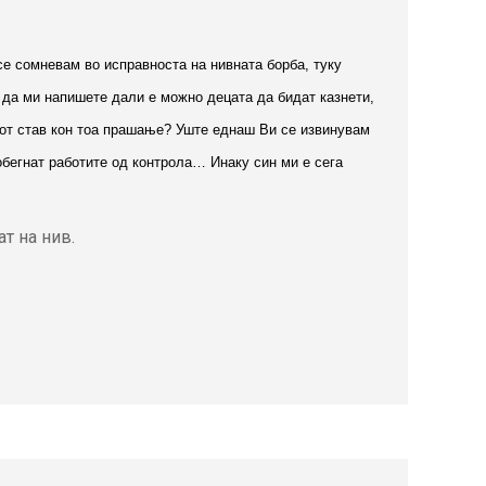
се сомневам во исправноста на нивната борба, туку
и да ми напишете дали е можно децата да бидат казнети,
шиoт став кон тoа прашање? Уште еднаш Ви се извинувам
обегнат работите од контрола… Инаку син ми е сега
т на нив.