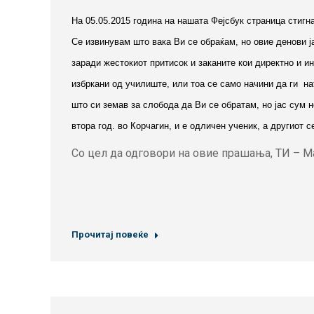
На 05.05.2015 година на нашата Фејсбук страница стиг
Се извинувам што вака Ви се обраќам, но oвие денови ј
заради жестокиот притисок и заканите кои директно и и
избркани од училиште, или тоа се само начини да ги на
што си земав за слобода да Ви се обратам, но јас сум 
втора год. во Корчагин, и е одличен ученик, а другиот 
Со цел да одговори на овие прашања, ТИ – Ма
Прочитај повеќе