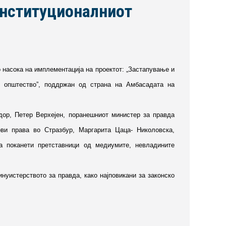
институционалниот
 насока на имплементација на проектот: „Застапување и
то општество”, поддржан од страна на Амбасадата на
ор, Петер Верхејен, поранешниот министер за правда
ви права во Стразбур, Маргарита Цаца- Николовска,
а поканети претставници од медиумите, невладините
нуистерството за правда, како најповикани за законско