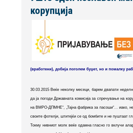
корупција
(вработени), добија поголем буџет, но и помалку раб
30.03.2015 Веќе неколку месеци, барем двапати неделн
да ја погоди Државната комисија за спречување на коруп
на ВМРО-ДПМНЕ“, „Тајна фабрика за пасоши“… иако, нел
своите фотелји, штитејќи се од бомбите и не пуштаат гл
Токму нивниот молк веќе одамна гласно го вклучи алар