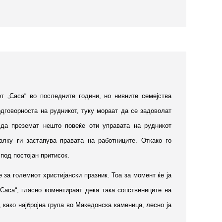
т „Саса“ во последните години, но нивните семејства
одговорноста на рудникот, туку мораат да се задоволат
да преземат нешто повеќе оти управата на рудникот
алку ги застапува правата на работниците. Откако го
под постојан притисок.
за големиот христијански празник. Тоа за момент ќе ја
Саса“, гласно коментираат дека така сопствениците на
 како најбројна група во Македонска каменица, лесно ја