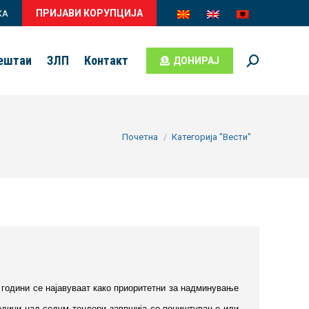
ПРИЈАВИ КОРУПЦИЈА
КА
вештаи
ЗЛП
Контакт
ДОНИРАЈ
Search:
You are here:
Почетна
Категорија "Вести"
о години се најавуваат како приоритетни за надминување
 години над седум тендери завршија со поништување или