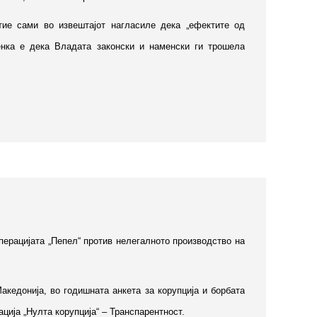
ие сами во извештајот нагласиле дека „ефектите од
енка е дека Владата законски и наменски ги трошела
операцијата „Пепел“ против нелегалното производство на
кедонија, во годишната анкета за корупција и борбата
ција „Нулта корупција“ – Транспарентност.