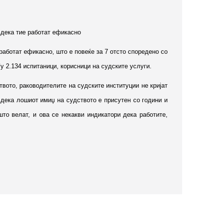
 дека тие работат ефикасно
работат ефикасно, што е повеќе за 7 отсто споредено со
у 2.134 испитаници, корисници на судските услуги.
твото, раководителите на судските институции не кријат
дека лошиот имиџ на судството е присутен со години и
то велат, и ова се некакви индикатори дека работите,