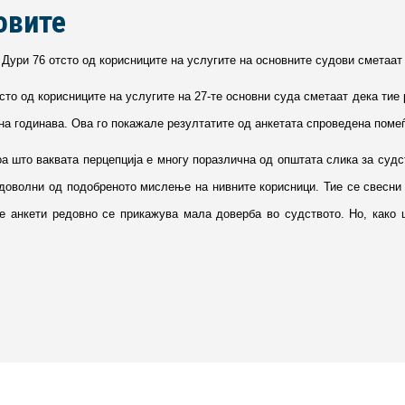
овите
 Дури 76 отсто од корисниците на услугите на основните судови сметаат
сто од корисниците на услугите на 27-те основни суда сметаат дека тие 
на годинава. Ова го покажале резултатите од анкетата спроведена помеѓ
оа што ваквата перцепција е многу поразлична од општата слика за судс
адоволни од подобреното мислење на нивните корисници. Тие се свесни 
те анкети редовно се прикажува мала доверба во судството. Но, како ш