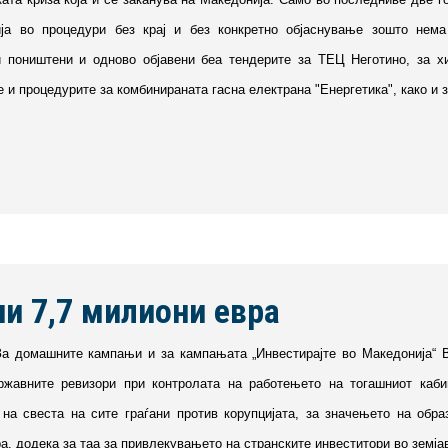
ија во процедури без крај и без конкретно објаснување зошто нема
 поништени и одново објавени беа тендерите за ТЕЦ Неготино, за хи
е и процедурите за комбинираната гасна електрана "Енергетика", како и 
и 7,7 милиони евра
За домашните кампањи и за кампањата „Инвестирајте во Македонија“ 
ржавните ревизори при контролата на работењето на тогашниот каби
на свеста на сите граѓани против корупцијата, за значењето на обра
а, додека за таа за привлекувањето на странските инвеститори во земјав