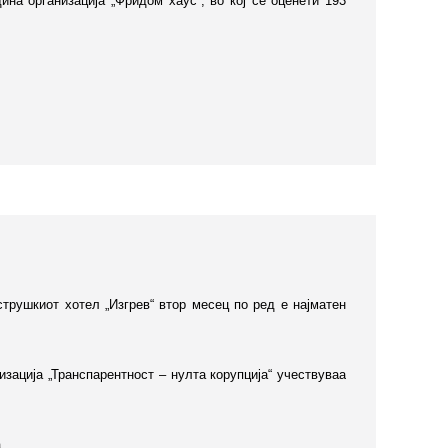
ина организација „Фридом хаус“, во кој се оценети 193
трушкиот хотел „Изгрев“ втор месец по ред е најматен
зација „Транспарентност – нулта корупција“ учествуваа
.