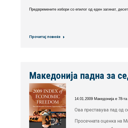
Предвремените избори со епилог од еден загинат, десети
Прочитај повеќе
Македонија падна за с
14.01.2009 Македонија е 78-т
Ова преставува пад од с
Просечната оценка на Ма