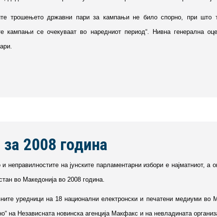
ите трошењето државни пари за кампањи не било спорно, при што т
те кампањи се очекуваат во наредниот период“. Нивна генерална оц
ари.
 за 2008 година
 и неправилностите на јунските парламентарни избори е најматниот, а 
астан во Македонија во 2008 година.
вните уредници на 18 национални електронски и печатени медиуми во Ма
но“ на Независната новинска агенција Макфакс и на невладината организа