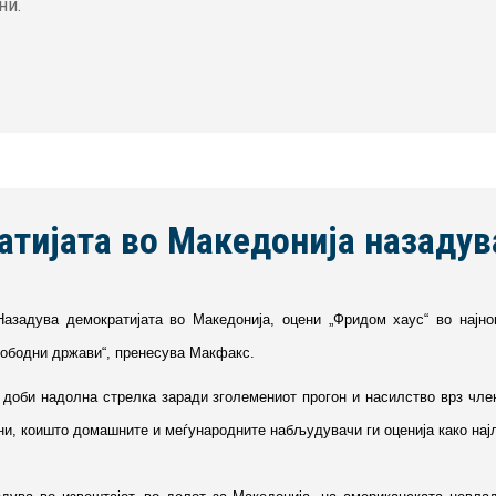
ни.
атијата во Македонија назадув
Назадува демократијата во Македонија, оцени „Фридом хаус“ во најнов
ободни држави“, пренесува Макфакс.
 доби надолна стрелка заради зголемениот прогон и насилство врз чле
уни, коишто домашните и меѓународните набљудувачи ги оценија како најл