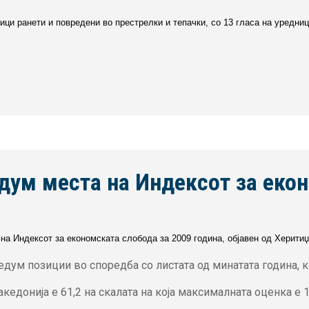
ци ранети и повредени во престрелки и тепачки, со 13 гласа на уредници
едум места на Индексот за еко
а на Индексот за економската слобода за 2009 година, објавен од Херит
едум позиции во споредба со листата од минатата година, к
кедонија е 61,2 на скалата на која максималната оценка е 