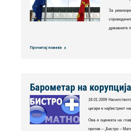
За ревизор
спроведени
државните п
Прочитај повеќе
Барометар на корупција
18.01.2009 Насилството
цигари е најбистриот н
Ова е оценката на гла
против – „Бистро – Мат