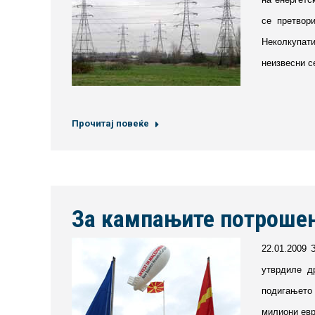
се претвор
Неколкупати
неизвесни с
Прочитај повеќе
За кампањите потрошен
22.01.2009 
утврдиле д
подигањето 
милиони евр