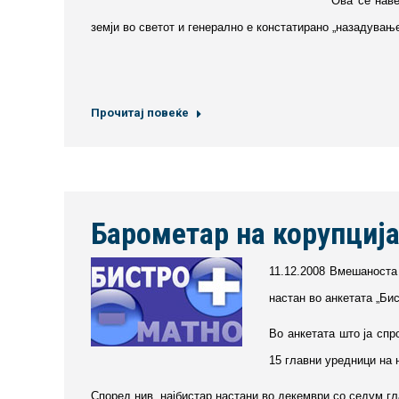
Ова се наве
земји во светот и генерално е констатирано „назадување
Прочитај повеќе
Барометар на корупција
11.12.2008 Вмешаноста
настан во анкетата „Бис
Во анкетата што ја спр
15 главни уредници на
Според нив, најбистар настани во декември со седум г