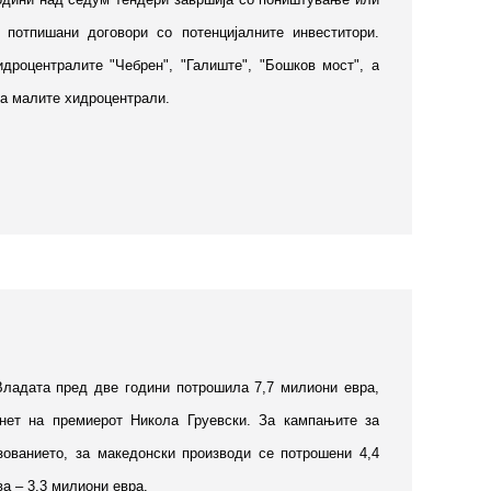
 потпишани договори со потенцијалните инвеститори.
дроцентралите "Чебрен", "Галиште", "Бошков мост", а
за малите хидроцентрали.
Владата пред две години потрошила 7,7 милиони евра,
нет на премиерот Никола Груевски. За кампањите за
зованието, за македонски производи се потрошени 4,4
а – 3,3 милиони евра.