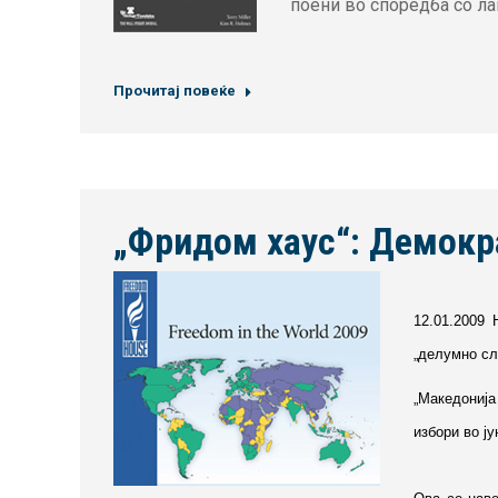
поени во споредба со ла
Прочитај повеќе
„Фридом хаус“: Демокр
12.01.2009 
„делумно сл
„Македонија
избори во ј