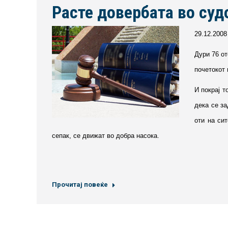
Расте довербата во суд
2
9.12.2008
Дури 76 от
почетокот 
И покрај т
дека се з
оти на си
сепак, се движат во добра насока.
Прочитај повеќе