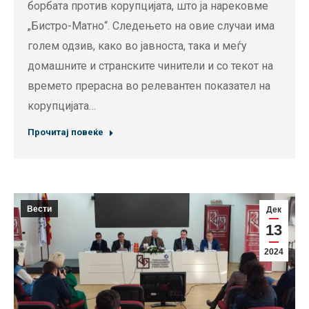
борбата против корупцијата, што ја нарековме
„Бистро-Матно“. Следењето на овие случаи има
голем одзив, како во јавноста, така и меѓу
домашните и странските чинители и со текот на
времето прерасна во релевантен показател на
корупцијата…
Прочитај повеќе
Вести
Дек
13
2024