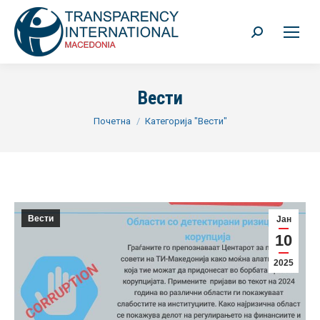
Search:
Вести
You are here:
Почетна
Категорија "Вести"
Вести
Јан
10
2025