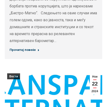
борбата против корупцијата, што ја нарековме
„Бистро-Матно“. Следењето на овие случаи има
голем одзив, како во јавноста, така и меѓу
домашните и странските институции и со текот
на времето прерасна во релевантен
алтернативен барометар…
Прочитај повеќе
Вести
Ное
22
2024