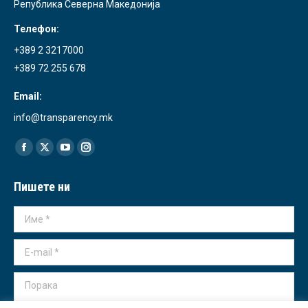
Република Северна Македонија
Телефон:
+389 2 3217000
+389 72 255 678
Email:
info@transparency.mk
Find us on:
Facebook
X
YouTube
Instagram
page
page
page
page
Пишете ни
opens
opens
opens
opens
in
in
in
in
Име *
new
new
new
new
window
window
window
window
E-mail *
Порака