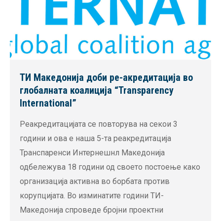
ТИ Македонија доби ре-акредитација во
глобалната коалиција “Transparency
International”
Реакредитацијата се повторува на секои 3
години и ова е наша 5-та реакредитација
Транспаренси Интернешнл Македонија
одбележува 18 години од своето постоење како
организација активна во борбата против
корупцијата. Во изминатите години ТИ-
Македонија спроведе бројни проектни