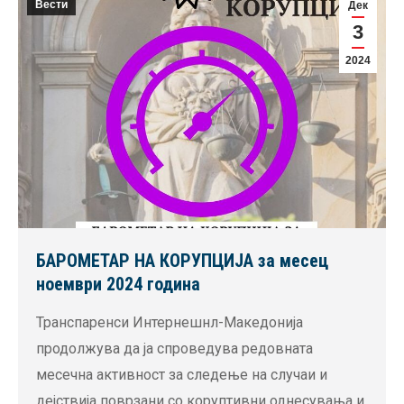
Вести
Дек
3
2024
БАРОМЕТАР НА КОРУПЦИЈА за месец
ноември 2024 година
Транспаренси Интернешнл-Македонија
продолжува да ја спроведува редовната
месечна активност за следење на случаи и
дејствија поврзани со коруптивни однесувања и