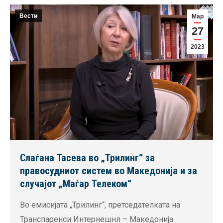
Вести
Мар
27
2023
Слаѓана Тасева во „Трилинг“ за
правосудниот систем во Македонија и за
случајот „Маѓар Телеком“
Во емисијата „Трилинг“, претседателката на
Транспаренси Интернешнл – Македонија