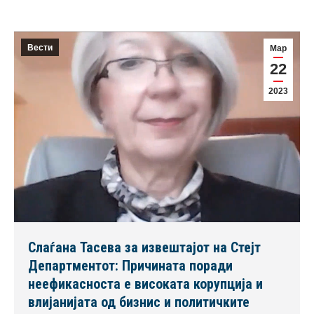
Вести
Мар
22
2023
Слаѓана Тасева за извештајот на Стејт
Департментот: Причината поради
неефикасноста е високата корупција и
влијанијата од бизнис и политичките