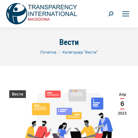
Search:
Вести
You are here:
Почетна
Категорија "Вести"
Вести
Апр
6
2023