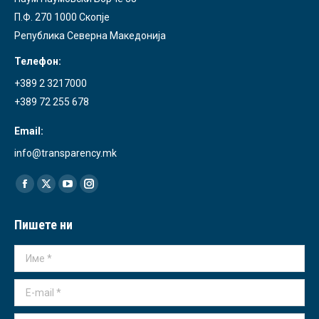
П.Ф. 270 1000 Скопје
Република Северна Македонија
Телефон:
+389 2 3217000
+389 72 255 678
Email:
info@transparency.mk
Find us on:
Facebook
X
YouTube
Instagram
page
page
page
page
Пишете ни
opens
opens
opens
opens
in
in
in
in
Име *
new
new
new
new
window
window
window
window
E-mail *