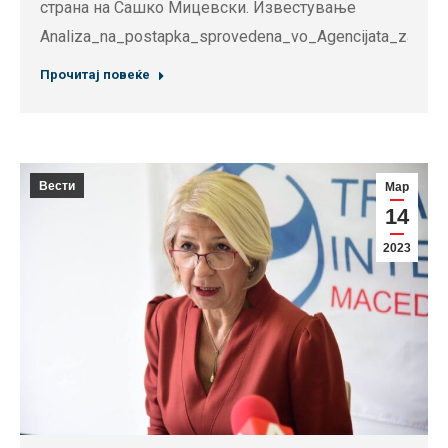
страна на Сашко Мицевски. Известување
Analiza_na_postapka_sprovedena_vo_Agencijata_zaFilm
Прочитај повеќе
Вести
Мар
14
2023