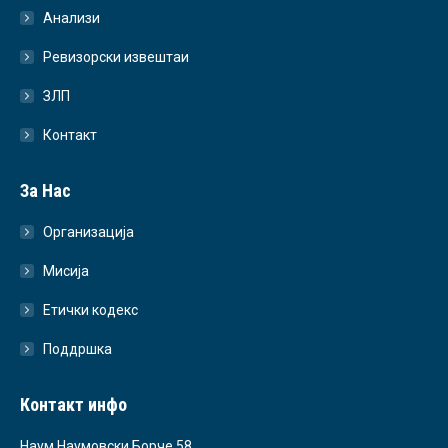
Анализи
Ревизорски извештаи
ЗЛП
Контакт
За Нас
Организација
Мисија
Етички кодекс
Поддршка
Контакт инфо
Наум Наумовски Борче 58