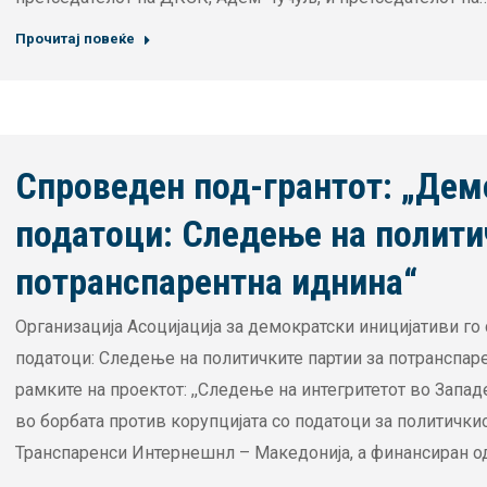
Прочитај повеќе
Спроведен под-грантот: „Дем
податоци: Следење на полити
потранспарентна иднина“
Организација Асоцијација за демократски иницијативи го
податоци: Следење на политичките партии за потранспаре
рамките на проектот: ,,Следење на интегритетот во Запад
во борбата против корупцијата со податоци за политички
Транспаренси Интернешнл – Македонија, а финансиран о