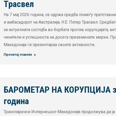
Трасвел
На 7 мај 2026 година, се одржа средба помеѓу претстав
и амбасадорот на Австралија, Н.Е. Питер Трасвел. Средба
за актуелната состојба во борбата против корупцијата, а
чинители и успешноста на досега преземените мерки. П
Македонија ги презентираа своите активности…
Прочитај повеќе
БАРОМЕТАР НА КОРУПЦИЈА з
година
Транспаренси Интернешнл-Македонија продолжува да ја 