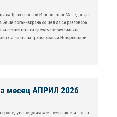
ници на Транспаренси Интернешнл-Македонија
та беше организирана со цел да се разговара
ктивностите што ги преземаат различните
ретставниците на Транспаренси Интернешнл-
а месец АПРИЛ 2026
спроведува редовната месечна активност за