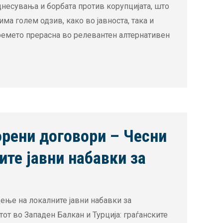
днесувања и борбата против корупцијата, што
ма голем одзив, како во јавноста, така и
времето прерасна во релевантен алтернативен
орени договори – Чесни
те јавни набавки за
ење на локалните јавни набавки за
от во Западен Балкан и Турција: граѓанските