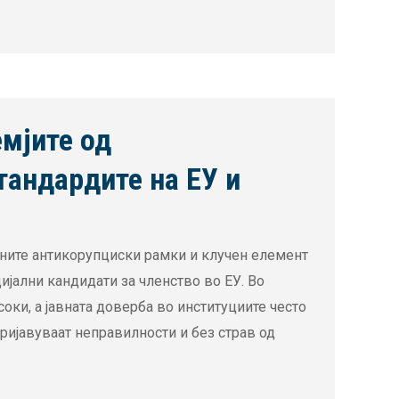
емјите од
тандардите на ЕУ и
вните антикорупциски рамки и клучен елемент
ијални кандидати за членство во ЕУ. Во
оки, а јавната доверба во институциите често
ијавуваат неправилности и без страв од