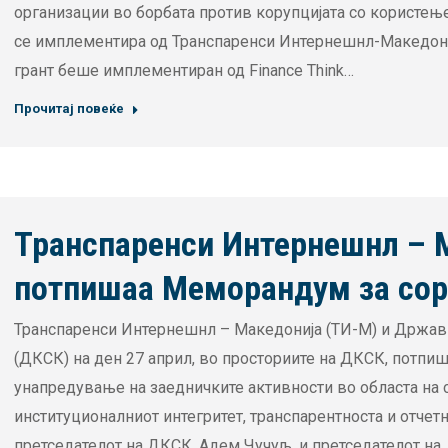
организации во борбата против корупцијата со користење 
се имплементира од Транспаренси Интернешнл-Македониј
грант беше имплементиран од Finance Think…
Прочитај повеќе
Транспаренси Интернешнл – 
потпишаа Меморандум за сор
Транспаренси Интернешнл – Македонија (ТИ-М) и Државн
(ДКСК) на ден 27 април, во просториите на ДКСК, потпи
унапредување на заедничките активности во областа на 
институционалниот интегритет, транспарентноста и отче
претседателот на ДКСК, Адем Чучуљ, и претседателот на