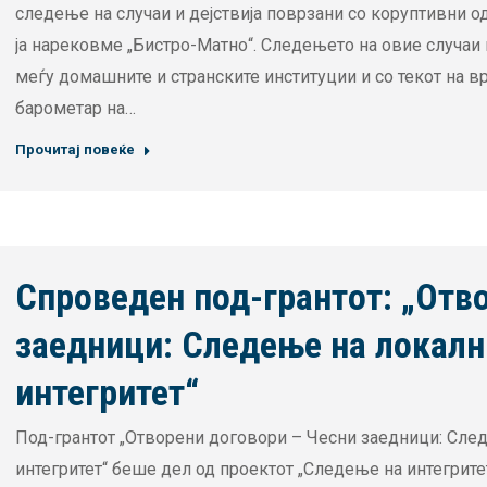
следење на случаи и дејствија поврзани со коруптивни о
ја нарековме „Бистро-Матно“. Следењето на овие случаи и
меѓу домашните и странските институции и со текот на 
барометар на…
Прочитај повеќе
Спроведен под-грантот: „Отв
заедници: Следење на локални
интегритет“
Под-грантот „Отворени договори – Чесни заедници: След
интегритет“ беше дел од проектот „Следење на интегритет