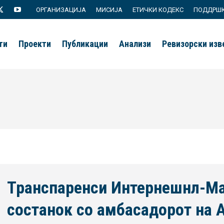
ОРГАНИЗАЦИЈА
МИСИЈА
ЕТИЧКИ КОДЕКС
ПОДДРШ
agram
X
YouTube
page
page
ти
Проекти
Публикации
Анализи
Ревизорски из
s
opens
opens
in
in
new
new
ow
window
window
Транспаренси Интернешнл-М
состанок со амбасадорот на А