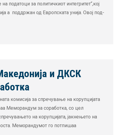
на податоци за политичкиот интегритет“,кој
а а поддржан од Европската унија. Овој под-
Македонија и ДКСК
аботка
ата комисија за спречување на корупцијата
шаа Меморандум за соработка, со цел
спречувањето на корупцијата, јакнењето на
тноста. Меморандумот го потпишаа
…