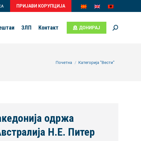
ПРИЈАВИ КОРУПЦИЈА
КА
вештаи
ЗЛП
Контакт
ДОНИРАЈ
Search:
You are here:
Почетна
Категорија "Вести"
акедонија одржа
встралија Н.Е. Питер