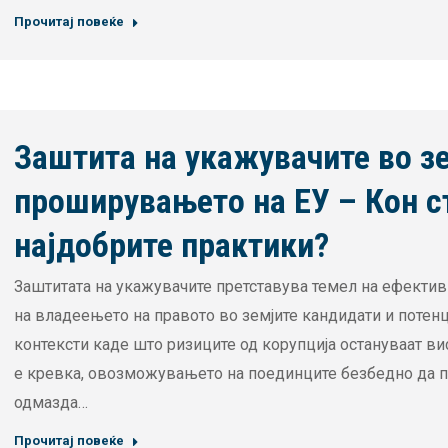
Прочитај повеќе
Заштита на укажувачите во з
проширувањето на ЕУ – Кон с
најдобрите практики?
Заштитата на укажувачите претставува темел на ефекти
на владеењето на правото во земјите кандидати и потенц
контексти каде што ризиците од корупција остануваат вис
е кревка, овозможувањето на поединците безбедно да пр
одмазда…
Прочитај повеќе