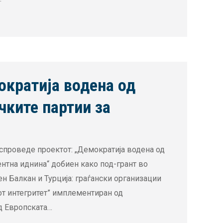
ократија водена од
чките партии за
 спроведе проектот: „Демократија водена од
нтна иднина“ добиен како под-грант во
ен Балкан и Турција: граѓански организации
от интегритет” имплементиран од
д Европската…