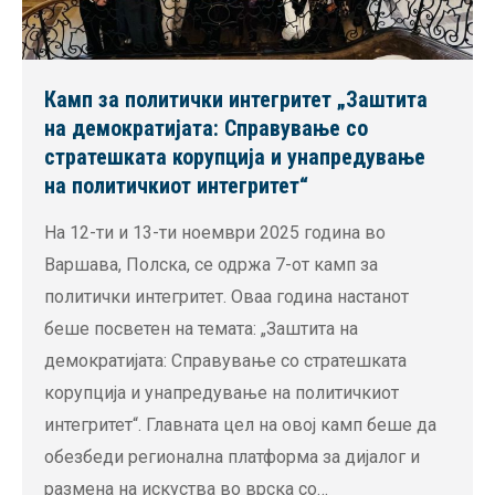
Камп за политички интегритет „Заштита
на демократијата: Справување со
стратешката корупција и унапредување
на политичкиот интегритет“
На 12-ти и 13-ти ноември 2025 година во
Варшава, Полска, се одржа 7-от камп за
политички интегритет. Оваа година настанот
беше посветен на темата: „Заштита на
демократијата: Справување со стратешката
корупција и унапредување на политичкиот
интегритет“. Главната цел на овој камп беше да
обезбеди регионална платформа за дијалог и
размена на искуства во врска со…