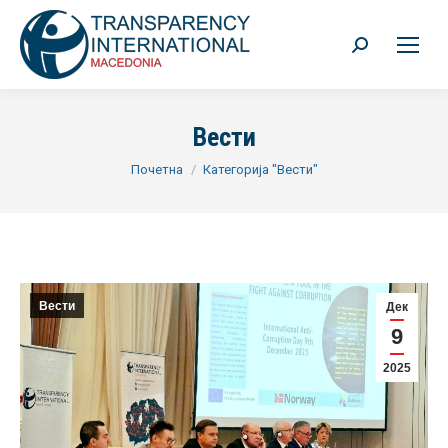
Search:
Вести
You are here:
Почетна
Категорија "Вести"
Вести
Дек
9
2025