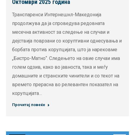
Октомври 2025 година
Транспаренси Интернешнл-Македонија
продолжува да ја спроведува редовната
месечна активност за следење на случаи и
дејствија поврзани со коруптивни однесувања и
борбата против корупцијата, што ја нарековме
„Бистро-Матно“. Следењето на овие случаи има
голем одзив, како во јавноста, така и меѓу
домашните и странските чинители и со текот на
времето прерасна во релевантен показател на
корупцијата…
Прочитај повеќе