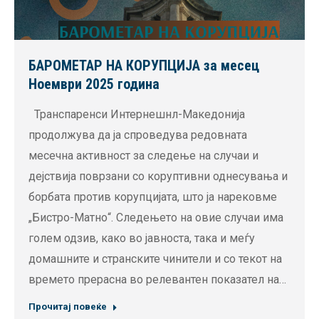
БАРОМЕТАР НА КОРУПЦИЈА за месец
Ноември 2025 година
Транспаренси Интернешнл-Македонија
продолжува да ја спроведува редовната
месечна активност за следење на случаи и
дејствија поврзани со коруптивни однесувања и
борбата против корупцијата, што ја нарековме
„Бистро-Матно“. Следењето на овие случаи има
голем одзив, како во јавноста, така и меѓу
домашните и странските чинители и со текот на
времето прерасна во релевантен показател на…
Прочитај повеќе