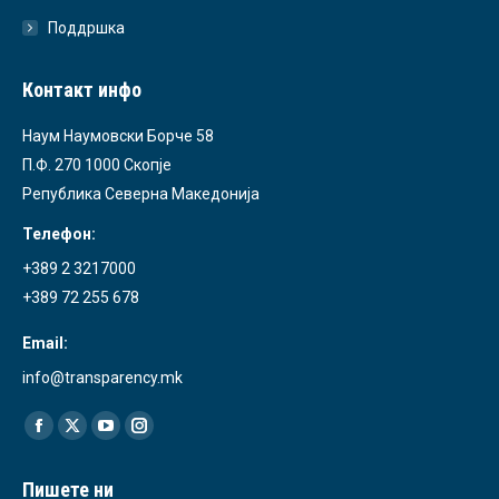
Поддршка
Контакт инфо
Наум Наумовски Борче 58
П.Ф. 270 1000 Скопје
Република Северна Македонија
Телефон:
+389 2 3217000
+389 72 255 678
Email:
info@transparency.mk
Find us on:
Facebook
X
YouTube
Instagram
page
page
page
page
Пишете ни
opens
opens
opens
opens