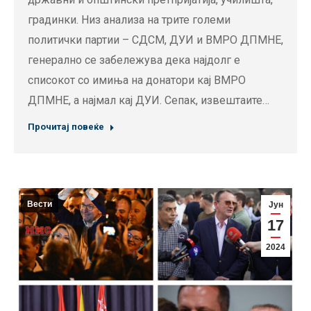
градинки. Низ анализа на трите големи
политички партии – СДСМ, ДУИ и ВМРО ДПМНЕ,
генерално се забележува дека најдолг е
списокот со имиња на донатори кај ВМРО
ДПМНЕ, а најмал кај ДУИ. Сепак, извештаите…
Прочитај повеќе
Вести
Јун
17
2024