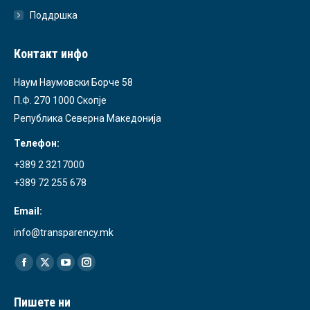
Поддршка
Контакт инфо
Наум Наумовски Борче 58
П.Ф. 270 1000 Скопје
Република Северна Македонија
Телефон:
+389 2 3217000
+389 72 255 678
Email:
info@transparency.mk
Find us on:
Facebook
X
YouTube
Instagram
page
page
page
page
Пишете ни
opens
opens
opens
opens