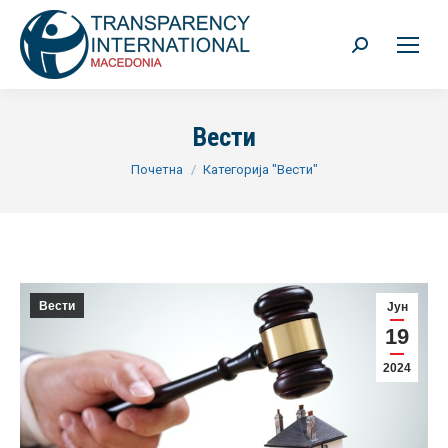
Search:
Вести
You are here:
Почетна
Категорија "Вести"
Вести
Јун
19
2024