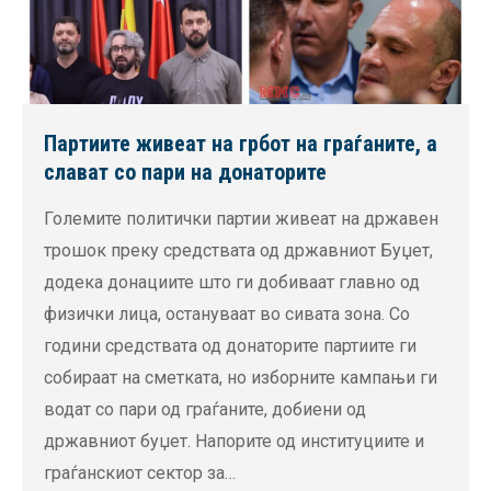
Партиите живеат на грбот на граѓаните, а
слават со пари на донаторите
Големите политички партии живеат на државен
трошок преку средствата од државниот Буџет,
додека донациите што ги добиваат главно од
физички лица, остануваат во сивата зона. Со
години средствата од донаторите партиите ги
собираат на сметката, но изборните кампањи ги
водат со пари од граѓаните, добиени од
државниот буџет. Напорите од институциите и
граѓанскиот сектор за…