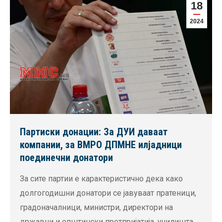
18
2024
Партиски донации: За ДУИ даваат
компании, за ВМРО ДПМНЕ илјадници
поединечни донатори
За сите партии е карактеристично дека како
долгогодишни донатори се јавуваат пратеници,
градоначалници, министри, директори на
државни и општински претпријатија, училишта,