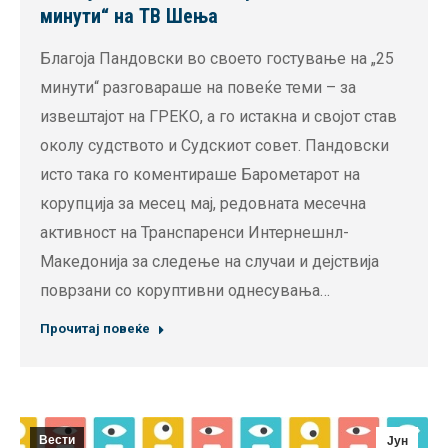
минути“ на ТВ Шења
Благоја Пандовски во своето гостување на „25
минути“ разговараше на повеќе теми – за
извештајот на ГРЕКО, а го истакна и својот став
околу судството и Судскиот совет. Пандовски
исто така го коментираше Барометарот на
корупција за месец мај, редовната месечна
активност на Транспаренси Интернешнл-
Македонија за следење на случаи и дејствија
поврзани со коруптивни однесувања…
Прочитај повеќе
Вести
Јун