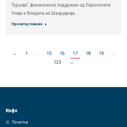
Турција“, финансиски поддржан од Европската
Унија и Владата на Швајцарија…
Прочитај повеќе
←
1
…
15
16
17
18
19
…
123
→
Инфо
Почетна