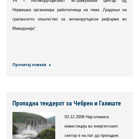
У4 – Антикорупцискиот истражувачки центар од
Норвешка организира работилница на тема „Градење на
граѓанското општество за антикорупциски реформи во
Македонија“.
Прочитај повеќе
Пропадна тендерот за Чебрен и Галиште
03.12.2008 Најголемата
инвестиција во енергетскиот
сектор е на пат да пропадне.