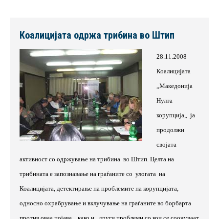
Коалицијата одржа трибина во Штип
28.11.2008
Коалицијата
,,Македонија
Нулта
корупција,, ја
продолжи
својата
активност со одржување на трибина во Штип. Целта на
трибината е запознавање на граѓаните со
улогата
на
Коалицијата, детектирање на проблемите на корупцијата,
односно охрабрување и вклучување на граѓаните во борбарта
против оваа појава,
како и
други проблеми со кои се соочуваат