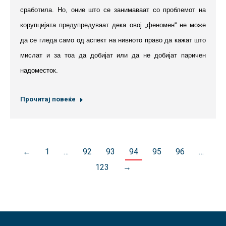
сработила. Но, оние што се занимаваат со проблемот на
корупцијата предупредуваат дека овој „феномен“ не може
да се гледа само од аспект на нивното право да кажат што
мислат и за тоа да добијат или да не добијат паричен
надоместок.
Прочитај повеќе
←
1
…
92
93
94
95
96
…
123
→