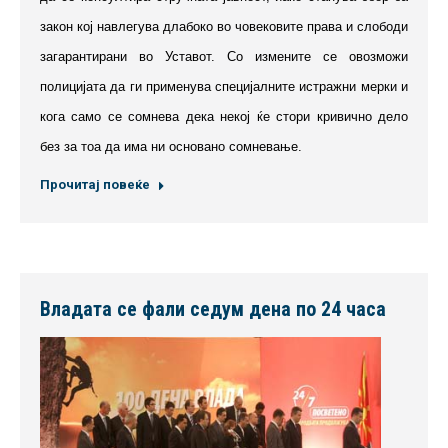
закон кој навлегува длабоко во човековите права и слободи
загарантирани во Уставот. Со измените се овозможи
полицијата да ги применува специјалните истражни мерки и
кога само се сомнева дека некој ќе стори кривично дело
без за тоа да има ни основано сомневање.
Прочитај повеќе
Владата се фали седум дена по 24 часа