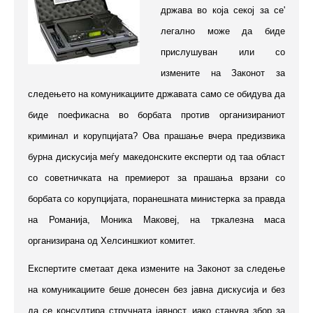
држава во која секој за се'
легално може да биде
прислушуван или со
измените на Законот за
следењето на комуникациите државата само се обидува да
биде поефикасна во борбата против организираниот
криминал и корупцијата? Ова прашање вчера предизвика
бурна дискусија меѓу македонските експерти од таа област
со советничката на премиерот за прашања врзани со
борбата со корупцијата, поранешната министерка за правда
на Романија, Моника Маковеј, на тркалезна маса
организирана од Хелсиншкиот комитет.
Експертите сметаат дека измените на Законот за следење
на комуникациите беше донесен без јавна дискусија и без
да се консултира стручната јавност, иако станува збор за