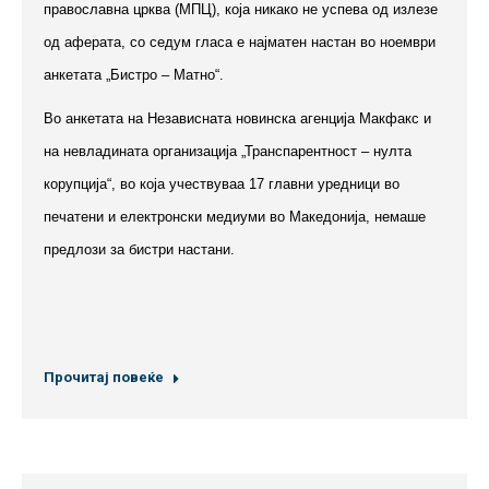
православна црква (МПЦ), која никако не успева од излезе
од аферата, со седум гласа е најматен настан во ноември
анкетата „Бистро – Матно“.
Во анкетата на Независната новинска агенција Макфакс и
на невладината организација „Транспарентност – нулта
корупција“, во која учествуваа 17 главни уредници во
печатени и електронски медиуми во Македонија, немаше
предлози за бистри настани.
Прочитај повеќе