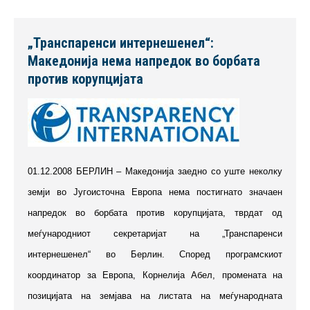
„Транспаренси интернешенел“:
Македонија нема напредок во борбата
против корупцијата
01.12.2008 БЕРЛИН – Македонија заедно со уште неколку
земји во Југоисточна Европа нема постигнато значаен
напредок во борбата против корупцијата, тврдат од
меѓународниот секретаријат на „Транспаренси
интернешенел“ во Берлин. Според програмскиот
координатор за Европа, Корнелија Абел, промената на
позицијата на земјава на листата на меѓународната