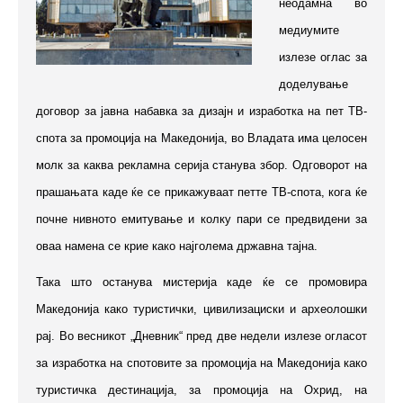
неодамна во
медиумите
излезе оглас за
доделување
договор за јавна набавка за дизајн и изработка на пет ТВ-
спота за промоција на Македонија, во Владата има целосен
молк за каква рекламна серија станува збор. Одговорот на
прашањата каде ќе се прикажуваат петте ТВ-спота, кога ќе
почне нивното емитување и колку пари се предвидени за
оваа намена се крие како најголема државна тајна.
Така што останува мистерија каде ќе се промовира
Македонија како туристички, цивилизациски и археолошки
рај. Во весникот „Дневник“ пред две недели излезе огласот
за изработка на спотовите за промоција на Македонија како
туристичка дестинација, за промоција на Охрид, на