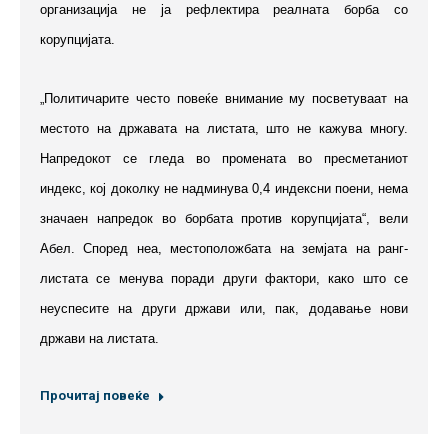
организација не ја рефлектира реалната борба со
корупцијата.
„Политичарите често повеќе внимание му посветуваат на
местото на државата на листата, што не кажува многу.
Напредокот се гледа во промената во пресметаниот
индекс, кој доколку не надминува 0,4 индексни поени, нема
значаен напредок во борбата против корупцијата“, вели
Абел. Според неа, местоположбата на земјата на ранг-
листата се менува поради други фактори, како што се
неуспесите на други држави или, пак, додавање нови
држави на листата.
Прочитај повеќе