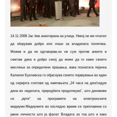
14.11.2008 Јас бев анкетирана на улица. Никој не ми платил
да зборувам добро или лошо за владината политика.
Можев и да не одговорам,но не сум
против анкети и
сметам дека е добро секој да може да го каже своето
мислење за определени прашања, вака познатата пејачка
Калиопи Буклевска го објаснува своето појавување во еден
од серијата спотови од кампањата „24 часа на ден/седум
дена во неделата, преродбата продолжува“, што деновиве
се „врти“ на програмите на електронските
медиуми.Медиумите во последно време се преплавени со
јавни личности што ја фалат Владата за тоа што и како