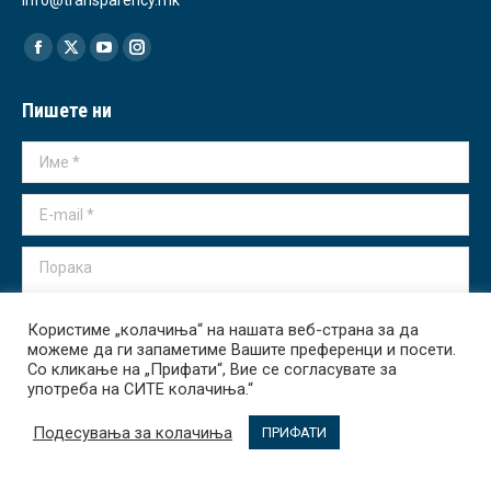
Find us on:
Facebook
X
YouTube
Instagram
page
page
page
page
Пишете ни
opens
opens
opens
opens
in
in
in
in
Име *
new
new
new
new
window
window
window
window
E-mail *
Порака
Користиме „колачиња“ на нашата веб-страна за да
можеме да ги запаметиме Вашите преференци и посети.
Со кликање на „Прифати“, Вие се согласувате за
Испрати
употреба на СИТЕ колачиња.“
Подесувања за колачиња
ПРИФАТИ
Transparency International - Macedonia 2026. All rights reserved.