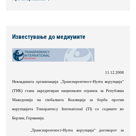
Известување до медиумите
11.12.2008
Невладината организација „Транспарентност-Нулта корупција“
(ТНК) стана акредитиран национален огранок за Република
Македонија на глобалната Коалиција за борба против
корупцијата Transparency International (TI) со седиште во
Берлин, Германија.
„Транспарентност-Нулта корупција“ договорот за