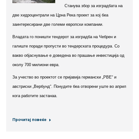
Станува збор за изградбата на
две хидроцентрали на Црна Река проект за кој беа
заинтересирани две големи европски компании.
Владата го поништи тендерот за изградба на Чебрен и
галиште поради пропусти во тендерската процедура. Со
вакво објаснување е доведена во прашање инвестиција од
околу 700 милиони евра.
За учество во проектот се пријавија германски „РВЕ“ и
австриски „Вербунд“. Понудите беа отворени уште во април
кога работите застанаа.
Прочитај повеќе