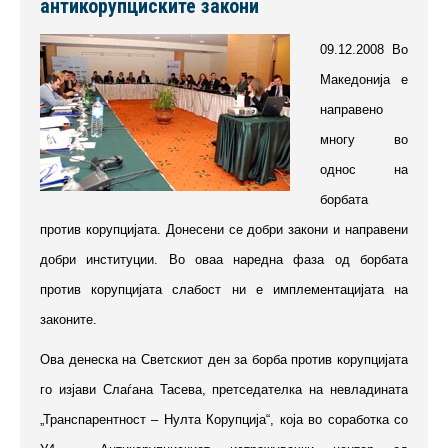
антикорупциските закони
09.12.2008 Во
Македонија е
направено
многу во
однос на
борбата
против корупцијата. Донесени се добри закони и направени
добри институции. Во оваа наредна фаза од борбата
против корупцијата слабост ни е имплементацијата на
законите.
Ова денеска на Светскиот ден за борба против корупцијата
го изјави Слаѓана Тасева, претседателка на невладината
„Транспарентност – Нулта Корупција“, која во соработка со