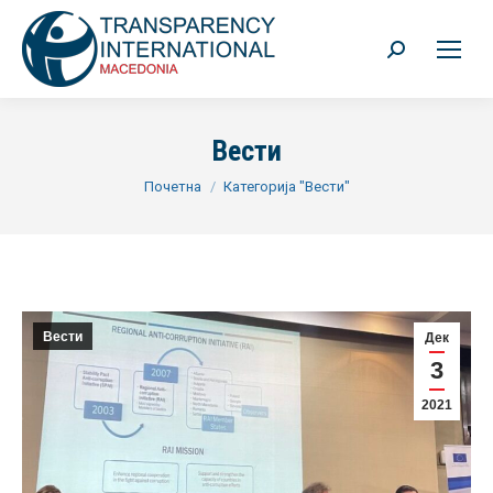
Search:
Вести
You are here:
Почетна
Категорија "Вести"
Вести
Дек
3
2021