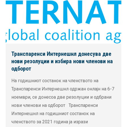
Транспаренси Интернешнл донесува две
нови резолуции и избира нови членови на
одборот
На годишниот состанок на членството на
Транспаренси Интернешнл одржан онлајн на 6-7
ноември, се донесоа две резолуции и одбрани
нови членови на одборот Транспаренси
Интернешнл на годишниот состанок на
членството за 2021 година ја изрази