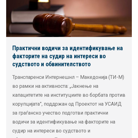
Практични водичи за идентификување на
факторите на судир на интереси во
судството и обвинителството
Транспаренси Интернешнл – Македонија (ТИ-М)
во рамки на активноста: „Јакнење на
капацитетите на институциите во борбата против
корупцијата”, поддржан од Проектот на УСАИД
за граѓанско учество подготви практични
водичи за идентификување на факторите на
судир на интереси во судството и