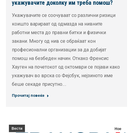
укажувачите доколку им треба помош?
Укажувачите се соочуваат со различни ризици
коишто варираат од одмазда на нивните
работни места до правни битки и физички
закани. Многу од нив се обраќаат кон
професионални организации за да добијат
помош на безбеден начин. Откако Френсис
Хауген на почетокот од октомври се појави како
укажувач во врска со Фејсбук, нејзиното име
беше секаде присутно.…
Прочитај повеќе
Вести
Ное