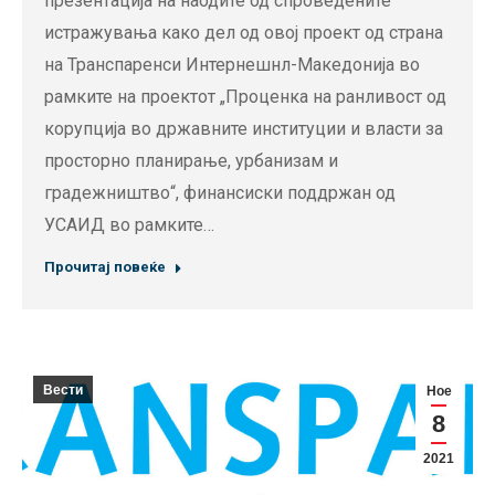
презентација на наодите од спроведените
истражувања како дел од овој проект од страна
на Транспаренси Интернешнл-Македонија во
рамките на проектот „Проценка на ранливост од
корупција во државните институции и власти за
просторно планирање, урбанизам и
градежништво“, финансиски поддржан од
УСАИД во рамките…
Прочитај повеќе
Вести
Ное
8
2021