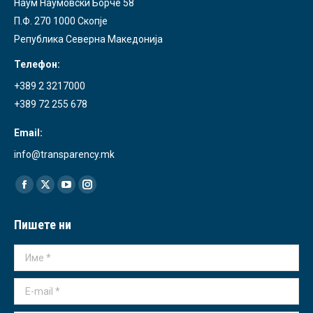
Наум Наумовски Борче 58
П.Ф. 270 1000 Скопје
Република Северна Македонија
Телефон:
+389 2 3217000
+389 72 255 678
Email:
info@transparency.mk
Find us on:
Facebook
X
YouTube
Instagram
page
page
page
page
Пишете ни
opens
opens
opens
opens
in
in
in
in
Име *
new
new
new
new
window
window
window
window
E-mail *