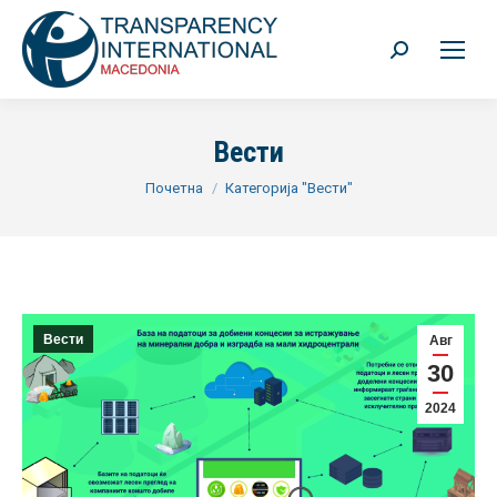
Search:
Вести
You are here:
Почетна
Категорија "Вести"
Вести
Авг
30
2024