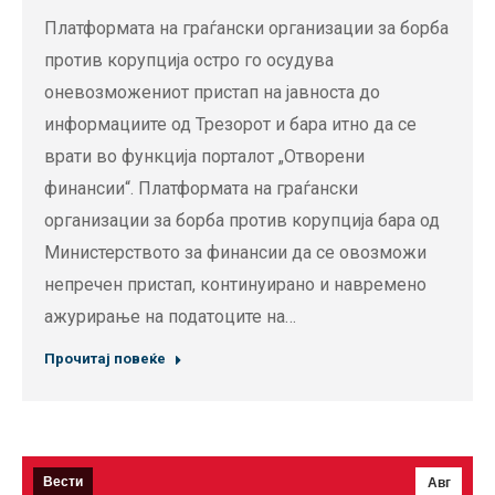
Платформата на граѓански организации за борба
против корупција остро го осудува
оневозможениот пристап на јавноста до
информациите од Трезорот и бара итно да се
врати во функција порталот „Отворени
финансии“. Платформата на граѓански
организации за борба против корупција бара од
Министерството за финансии да се овозможи
непречен пристап, континуирано и навремено
ажурирање на податоците на…
Прочитај повеќе
Вести
Авг