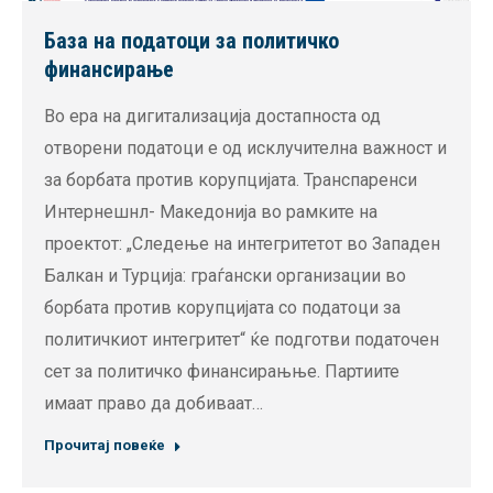
База на податоци за политичко
финансирање
Во ера на дигитализација достапноста од
отворени податоци е од исклучителна важност и
за борбата против корупцијата. Транспаренси
Интернешнл- Македонија во рамките на
проектот: „Следење на интегритетот во Западен
Балкан и Турција: граѓански организации во
борбата против корупцијата со податоци за
политичкиот интегритет“ ќе подготви податочен
сет за политичко финансирањње. Партиите
имаат право да добиваат…
Прочитај повеќе