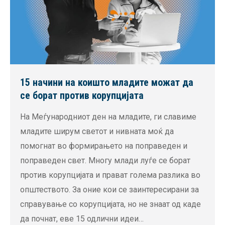
15 начини на коишто младите можат да
се борат против корупцијата
На Меѓународниот ден на младите, ги славиме
младите ширум светот и нивната моќ да
помогнат во формирањето на поправеден и
поправеден свет. Многу млади луѓе се борат
против корупцијата и прават голема разлика во
општеството. За оние кои се заинтересирани за
справување со корупцијата, но не знаат од каде
да почнат, еве 15 одлични идеи…