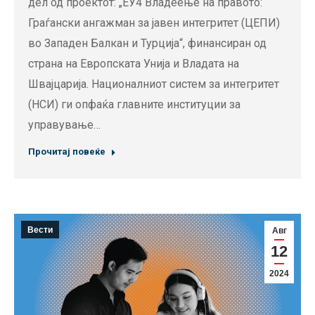
дел од проектот: „ЕУ4 Владеење на правото:
Граѓански ангажман за јавен интегритет (ЦЕПИ)
во Западен Балкан и Турција“, финансиран од
страна на Европската Унија и Владата на
Швајцарија. Националниот систем за интегритет
(НСИ) ги опфаќа главните институции за
управување…
Прочитај повеќе
Вести
Авг
12
2024