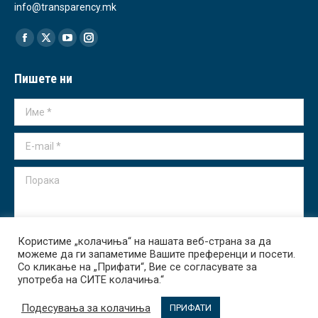
info@transparency.mk
Find us on:
Facebook
X
YouTube
Instagram
page
page
page
page
Пишете ни
opens
opens
opens
opens
in
in
in
in
Име *
new
new
new
new
window
window
window
window
E-mail *
Порака
Користиме „колачиња“ на нашата веб-страна за да
можеме да ги запаметиме Вашите преференци и посети.
Испрати
Со кликање на „Прифати“, Вие се согласувате за
употреба на СИТЕ колачиња.“
Подесувања за колачиња
ПРИФАТИ
Transparency International - Macedonia 2026. All rights reserved.