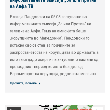
информативната емисија „За или Против“
на Алфа ТВ
Благоја Пандовски на 05.08 гостуваше во
информативната емисија „За или Против“ на
телевизија Алфа. Тема на емисијата беше
„корупцијата во Македонија“. Пандовски го
истакна својот став за причините за
распростанетоста на корупцијата во државата, а
исто така даде осврт и на актуелните настани од
претходниот период коишто беа дел од
Барометарот на корупција, редовната месечна…
Прочитај повеќе