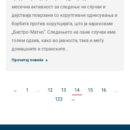
месечна активност за следење на случаи и
дејствија поврзани со коруптивни однесувања и
борбата против корупцијата, што ја нарековме
„Бистро-Матно“. Следењето на овие случаи има
голем одзив, како во јавноста, така и меѓу
домашните и странските…
Прочитај повеќе
←
1
…
12
13
14
15
16
…
123
→