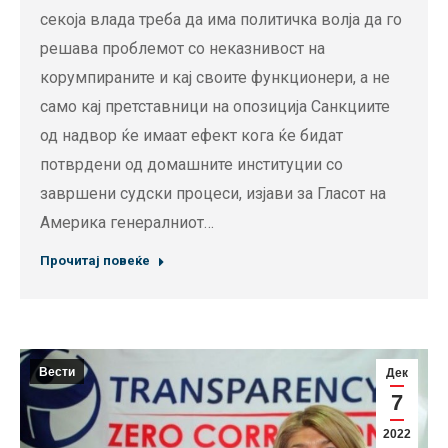
секоја влада треба да има политичка волја да го
решава проблемот со неказнивост на
корумпираните и кај своите функционери, а не
само кај претставници на опозиција Санкциите
од надвор ќе имаат ефект кога ќе бидат
потврдени од домашните институции со
завршени судски процеси, изјави за Гласот на
Америка генералниот…
Прочитај повеќе
Вести
Дек
7
2022