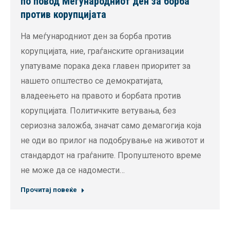
по повод Меѓународниот ден за борба
против корупцијата
На меѓународниот ден за борба против
корупцијата, ние, граѓанските организации
упатуваме порака дека главен приоритет за
нашето општество се демократијата,
владеењето на правото и борбата против
корупцијата. Политичките ветувања, без
сериозна заложба, значат само демагогија која
не оди во прилог на подобрување на животот и
стандардот на граѓаните. Пропуштеното време
не може да се надомести…
Прочитај повеќе