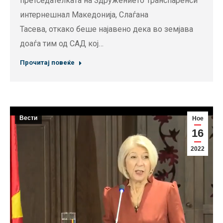
претседателката на Здружението Транспаренси
интернешнал Македонија, Слаѓана
Тасева, откако беше најавено дека во земјава
доаѓа тим од САД кој…
Прочитај повеќе
Вести
Ное
16
2022