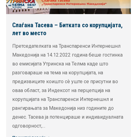
Слаѓана Тасева – Битката со корупцијата,
лет во место
Претседателката на Транспаренси Интернешнл
Македонија на 14.12.2022 година беше гостинка
во емисијата Утринска на Телма каде што
разговараше на тема на корупцијата, на
предизвиците коишто сѐ уште се присутни во
оваа област, за Индексот на перцепција на
корупцијата на Транспаренси Интернешнл и
рангирањата за Македонија низ годините до
денес. Тасева ја потенцираше и индивидуалната
одговорност,…