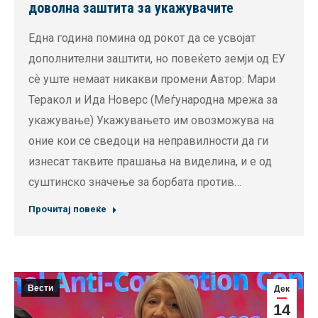
доволна заштита за укажувачите
Една година помина од рокот да се усвојат
дополнителни заштити, но повеќето земји од ЕУ
сѐ уште немаат никакви промени Автор: Мари
Теракол и Ида Новерс (Меѓународна мрежа за
укажување) Укажувањето им овозможува на
оние кои се сведоци на неправилности да ги
изнесат таквите прашања на виделина, и е од
суштинско значење за борбата против…
Прочитај повеќе
Вести
Дек
14