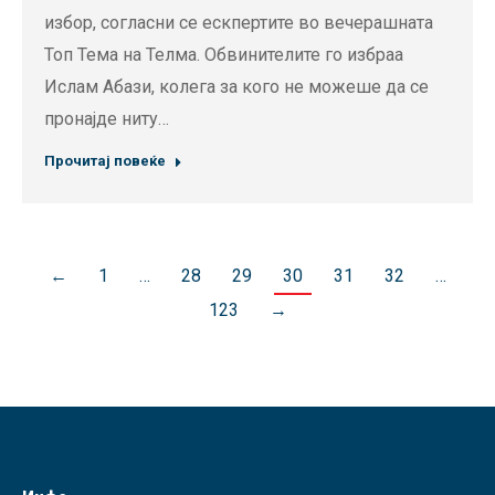
избор, согласни се ескпертите во вечерашната
Топ Тема на Телма. Обвинителите го избраа
Ислам Абази, колега за кого не можеше да се
пронајде ниту…
Прочитај повеќе
←
1
…
28
29
30
31
32
…
123
→