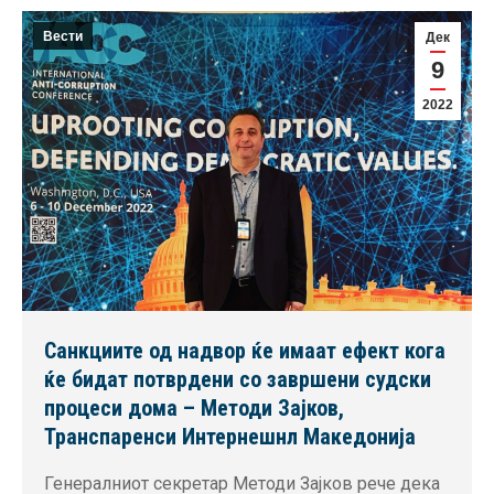
Вести
Дек
9
2022
Санкциите од надвор ќе имаат ефект кога
ќе бидат потврдени со завршени судски
процеси дома – Методи Зајков,
Транспаренси Интернешнл Македонија
Генералниот секретар Методи Зајков рече дека