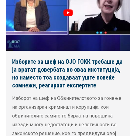
Изборите за шеф на ОЈО ГОКК требаше да
ја вратат довербата во оваа институција,
но наместо тоа создаваат уште повеќе
сомнежи, реагираат експертите
Изборот на шеф на Обвинителството за гонење
на организиран криминал и корупција, кои
обвинителите самите го бираа, на површина
извади многу недостатоци и нелогичности во
законското решение, кое го предвидува овој