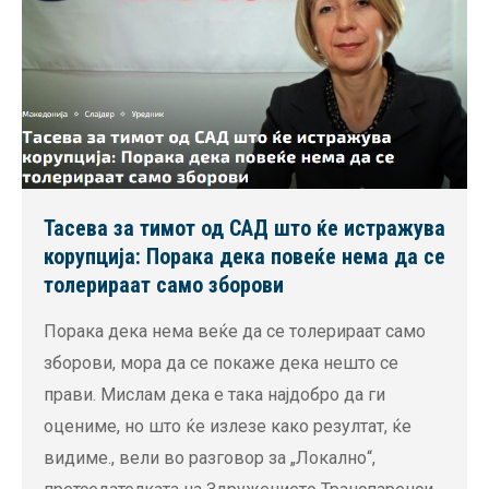
Тасева за тимот од САД што ќе истражува
корупција: Порака дека повеќе нема да се
толерираат само зборови
Порака дека нема веќе да се толерираат само
зборови, мора да се покаже дека нешто се
прави. Мислам дека е така најдобро да ги
оцениме, но што ќе излезе како резултат, ќе
видиме., вели во разговор за „Локално“,