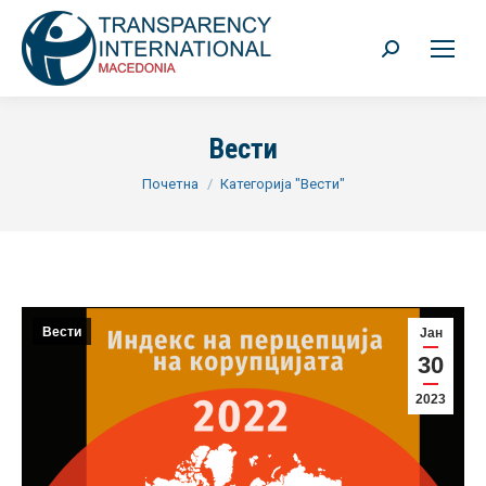
Search:
Вести
You are here:
Почетна
Категорија "Вести"
Вести
Јан
30
2023