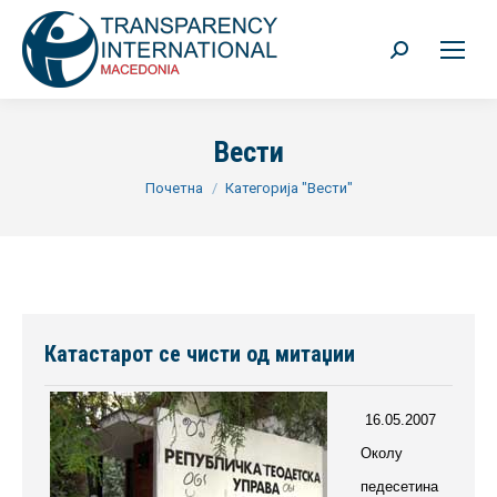
Search:
Вести
You are here:
Почетна
Категорија "Вести"
Катастарот се чисти од митаџии
16.05.2007
Околу
педесетина