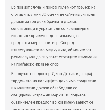
Во првиот случај и покрај големиот грабеж на
стотици граѓани JO оцени дека ’нема сигурни
докази за тоа дека брачната двојка,
сопственици и управители со компанијата,
извршиле кривично дело измама’, не
предложи мерка притвор. Според
известувањата во медиумите, обвинителот
размислувал да ги упатат стотиците измамени
на граѓанско-правен спор.
Во случајот со доктор Дејан Докиќ и „покрај
тврдењето на полицијата дека има соодветни
и квалитетни докази обезбедени со
специјални истражни мерки, ЈО поднесе
обвинителен предлог во кој именуваниот се
товари за против законско посредување, а не