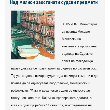
Над милион заостанати судски предмети
08.05.2007 Министерот
за правда Михајло
Маневски на
вчерашната проширена
седница на Судскиот
совет на Македонија
најави дека ќе се прави закон за судење во разумен рок.
Тој уште еднаш побара судиите да не бидат комотни и да
почнат да се однесуваат поодговорно, менаџерски и
реформски. "Факт е дека некои судии се однесуваат
многу ноншалантно. Кој ги контролира кога доаѓаат, а
кога си одат од работа? Освен тоа, претседателот на