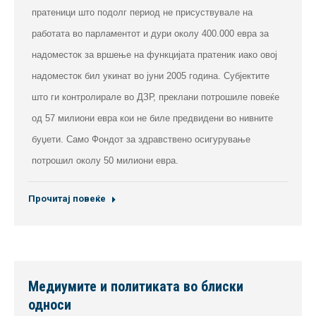
пратеници што подолг период не присуствувале на
работата во парламентот и дури околу 400.000 евра за
надоместок за вршење на функцијата пратеник иако овој
надоместок бил укинат во јуни 2005 година. Субјектите
што ги контролирале во ДЗР, преклани потрошиле повеќе
од 57 милиони евра кои не биле предвидени во нивните
буџети. Само Фондот за здравствено осигурување
потрошил околу 50 милиони евра.
Прочитај повеќе
Медиумите и политиката во блиски
односи