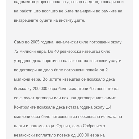
надоместоци врз основа на договор на дело, хранарина и
на работи што воопшто не биле планирани во рамките на
внатрешните буџети на институциите.
Само во 2005 година, ненаменски биле потрошени околу
72 милиони евра. Во 40 ревизорски извештаи било
утврдено дека спротивно на законот за извршени услуги
по договори на дело биле потрошени повеќе од 2
милиони евра. Во истите извештаи се покажало дека
безмалку 200.000 евра биле исплатени без воопшто да
се склучат договори или пак над договорениот лимит.
Контролите покажале дека истата година околу 1,4
милиони евра биле потрошени за неоснована исплата на
плати и надоместоци. Од нив, само Собранието
незаконски исплатило повеќе од 100.00 евра на