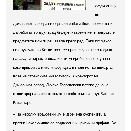
службеници
во
Државниот завод за геодетски работи биле преместени
да работат во друг град бидејќи навреме не ги завршиле
предметите или ги решавале преку ред. Таквиот однос
на службите во Катастарот се провлекуваше со години
наназад и најчесто оваа институција беше посочувана
како пример за мито и корупција и главниот кочничар за
влез на странските инвеститори. Директорот на
Државниот завод, Љупчо Георгиевски ветува дека ќе
стави крај на ваквото комотно работење на службите во
Катастарот.
– На неколку вработени им е изречена суспензии, а
против неколкумина се поднесени и кривични пријави. Во