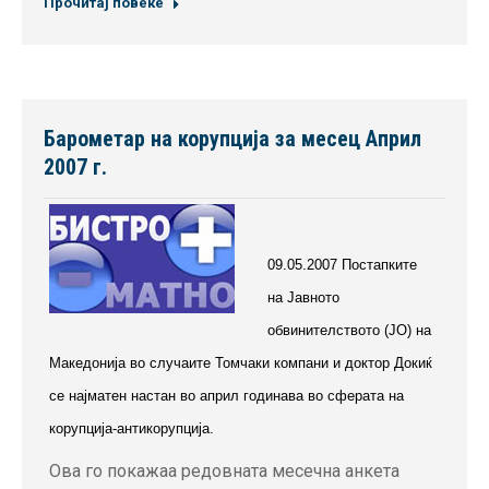
Прочитај повеќе
Барометар на корупција за месец Април
2007 г.
09.05.2007 Постапките
на Јавното
обвинителството (ЈО) на
Македонија во случаите Томчаки компани и доктор Докиќ
се најматен настан во април годинава во сферата на
корупција-антикорупција.
Ова го покажаа редовната месечна анкета