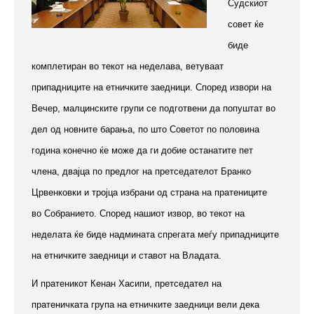
Судскиот
совет ќе
биде
комплетиран во текот на неделава, ветуваат
припадниците на етничките заедници. Според извори на
Вечер, малцинските групи се подготвени да попуштат во
дел од новните барања, по што Советот по половина
година конечно ќе може да ги добие останатите пет
члена, двајца по предлог на претседателот Бранко
Црвенковки и тројца избрани од страна на пратениците
во Собранието. Според нашиот извор, во текот на
неделата ќе биде надмината спрегата меѓу припадниците
на етничките заедници и ставот на Владата.
И пратеникот Кенан Хасипи, претседател на
пратеничката група на етничките заедници вели дека