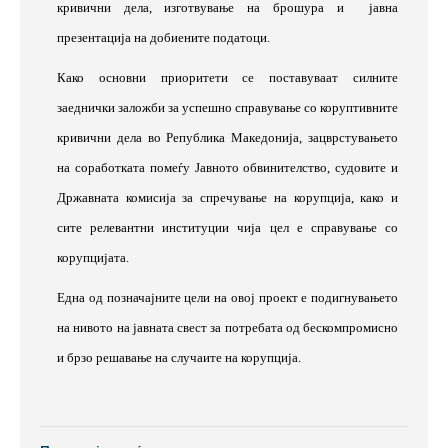
кривични дела, изготвување на брошура и
јавна
презентација на добиените податоци.
Како основни приоритети се поставуваат силните
заеднички заложби за успешно справување со коруптивните
кривични дела во Република Македонија, зацврстувањето
на соработката помеѓу Јавното обвинителство, судовите и
Државната комисија за спречување на корупција, како и
сите релевантни институции чија цел е справување со
корупцијата.
Една од позначајните цели на овој проект е подигнувањето
на нивото на јавната свест за потребата од бескомпромисно
и брзо решавање на случаите на корупција.