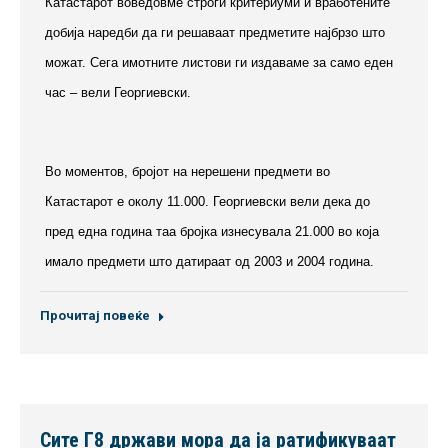
Катастарот воведовме строги критериуми и вработените
добија наредби да ги решаваат предметите најбрзо што
можат. Сега имотните листови ги издаваме за само еден
час – вели Георгиевски.
Во моментов, бројот на нерешени предмети во
Катастарот е околу 11.000. Георгиевски вели дека до
пред една година таа бројка изнесувала 21.000 во која
имало предмети што датираат од 2003 и 2004 година.
Прочитај повеќе
Сите Г8 држави мора да ја ратификуваат