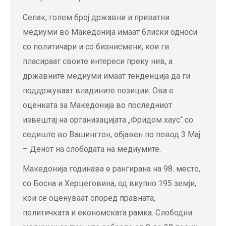
Сепак, голем број државни и приватни
медиуми во Македонија имаат блиски односи
со политичари и со бизнисмени, кои ги
пласираат своите интереси преку нив, а
државните медиуми имаат тенденција да ги
поддржуваат владините позиции. Ова е
оценката за Македонија во последниот
извештај на организацијата „Фридом хаус“ со
седиште во Вашингтон, објавен по повод 3 Мај
– Денот на слободата на медиумите.
Македонија годинава е рангирана на 98. место,
со Босна и Херцеговина, од вкупно 195 земји,
кои се оценуваат според правната,
политичката и економската рамка. Слободни