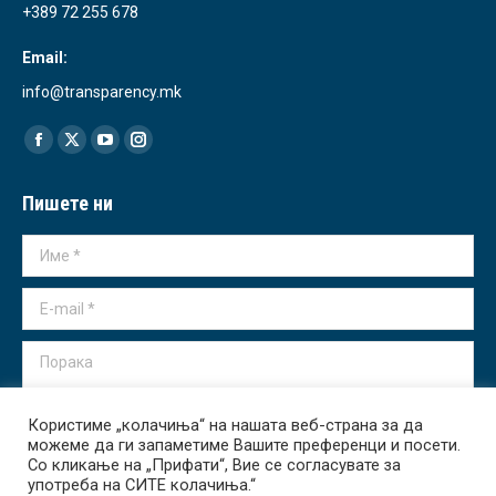
+389 72 255 678
Email:
info@transparency.mk
Find us on:
Facebook
X
YouTube
Instagram
page
page
page
page
Пишете ни
opens
opens
opens
opens
in
in
in
in
Име *
new
new
new
new
window
window
window
window
E-mail *
Порака
Користиме „колачиња“ на нашата веб-страна за да
можеме да ги запаметиме Вашите преференци и посети.
Со кликање на „Прифати“, Вие се согласувате за
употреба на СИТЕ колачиња.“
Испрати