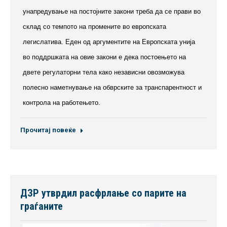
унапредување на постојните закони треба да се прави во
склад со темпото на промените во европската
легислатива. Еден од аргументите на Европската унија
во поддршката на овие закони е дека постоењето на
двете регулаторни тела како независни овозможува
полесно наметнување на обврските за транспарентност и
контрола на работењето.
Прочитај повеќе
ДЗР утврдил расфрлање со парите на
граѓаните