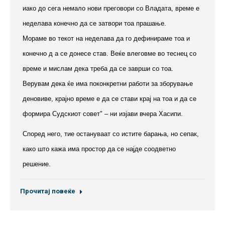
иако до сега немало нови преговори со Владата, време е
неделава конечно да се затвори тоа прашање.
Мораме во текот на неделава да го дефинираме тоа и
конечно д а се донесе став. Веќе влеговме во теснец со
време и мислам дека треба да се заврши со тоа.
Верувам дека ќе има поконкретни работи за зборување
деновиве, крајно време е да се стави крај на тоа и да се
формира Судскиот совет" – ни изјави вчера Хасипи.
Според него, тие остануваат со истите барања, но сепак,
како што кажа има простор да се најде соодветно
решение.
Прочитај повеќе