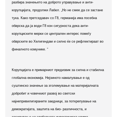
разбира значењето на доброто управување и анти-
корупцијата, продолжи Лабел. „Но не смее да се застане
тука. Како претседавач со Г8, германија има посебна
обврска да ја води Г8 кон сигурноста дека анти-
корупциските мерки се централен интерес помеѓу
обврските во Хелигендам и силно ќе се рефлектираат во
финалното комунике. “
Корупцијата е примарниот предизвик за силна и стабилна
глобална економија. Нејзиното намалување е од
суштинско значење за зголемување на материјалната
добробит и човечкиот развој во светски
најнепривилигираните заедници, за поткрепување на
демократијата, заштита на био- различноста, и
засилување на глобалната инвестициска клима.