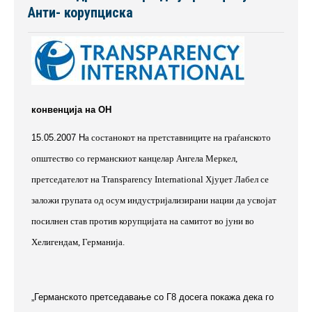
Анти- корупциска
конвенција на ОН
15.05.2007 Н
а состанокот на претставниците на граѓанското
општество со германскиот канцелар Ангела Меркел,
претседателот на Transparency International Хјуџет Лабел се
заложи групата од осум индустријализирани нации да усвојат
посилнен став против корупцијата на самитот во јуни во
Хелигендам, Германија.
„Германското претседавање со Г8 досега покажа дека го