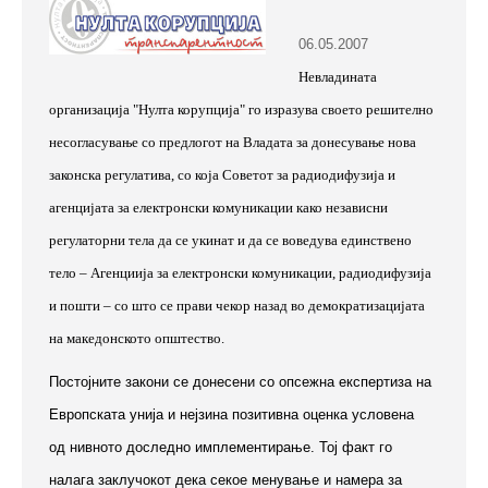
06.05.2007
Невладината
организација "Нулта корупција" го изразува своето решително
несогласување со предлогот на Владата за донесување нова
законска регулатива, со која Советот за радиодифузија и
агенцијата за електронски комуникации како независни
регулаторни тела да се укинат и да се воведува единствено
тело – Агенциија за електронски комуникации, радиодифузија
и пошти – со што се прави чекор назад во демократизацијата
на македонското општество.
Постојните закони се донесени со опсежна експертиза на
Европската унија и нејзина позитивна оценка условена
од нивното доследно имплементирање. Тој факт го
налага заклучокот дека секое менување и намера за