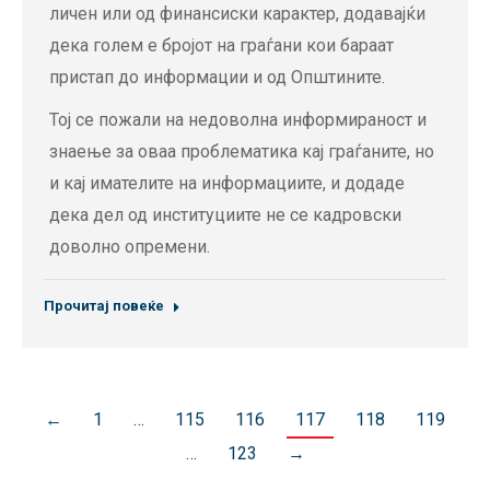
личен или од финансиски карактер, додавајќи
дека голем е бројот на граѓани кои бараат
пристап до информации и од Општините.
Тој се пожали на недоволна информираност и
знаење за оваа проблематика кај граѓаните, но
и кај имателите на информациите, и додаде
дека дел од институциите не се кадровски
доволно опремени.
Прочитај повеќе
←
1
…
115
116
117
118
119
…
123
→