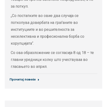
за поткуп.
„Со постапките во овие два случаја се
поткопува довербата на граѓаните во
институциите и во решителноста за
неселективна и професионална борба со
корупцијата“.
Со ова образложение се согласија 8 од 18 – те
главни уредници колку што учествуваа во
гласањето во април.
Прочитај повеќе