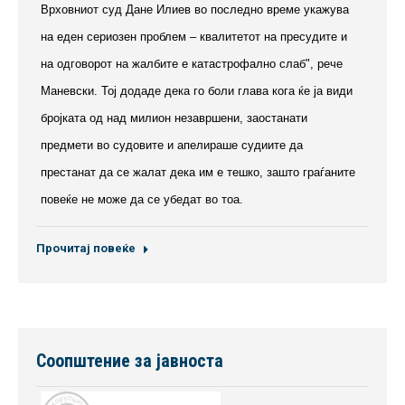
Врховниот суд Дане Илиев во последно време укажува
на еден сериозен проблем – квалитетот на пресудите и
на одговорот на жалбите е катастрофално слаб", рече
Маневски. Тој додаде дека го боли глава кога ќе ја види
бројката од над милион незавршени, заостанати
предмети во судовите и апелираше судиите да
престанат да се жалат дека им е тешко, зашто граѓаните
повеќе не може да се убедат во тоа.
Прочитај повеќе
Соопштение за јавноста