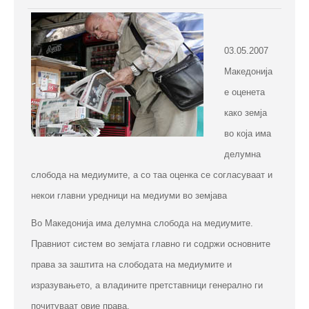
03.05.2007
Македонија
е оценета
како земја
во која има
делумна
слобода на медиумите, а со таа оценка се согласуваат и
некои главни уредници
на медиуми во земјава
Во Македонија има делумна слобода на медиумите.
Правниот систем во земјата главно ги содржи основните
права за заштита на слободата на медиумите и
изразувањето, а владините претставници генерално ги
почитуваат овие права.