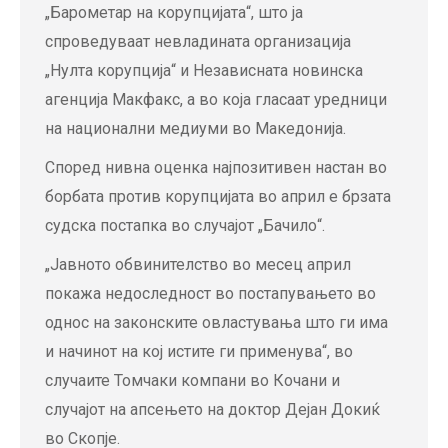
„Барометар на корупцијата“, што ја
спроведуваат невладината организација
„Нулта корупција“ и Независната новинска
агенција Макфакс, а во која гласаат уредници
на национални медиуми во Македонија.
Според нивна оценка најпозитивен настан во
борбата против корупцијата во април е брзата
судска постапка во случајот „Бачило“.
„Јавното обвинителство во месец април
покажа недоследност во постапувањето во
однос на законските овластувања што ги има
и начинот на кој истите ги применува“, во
случаите Томчаки компани во Кочани и
случајот на апсењето на доктор Дејан Докиќ
во Скопје.