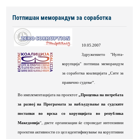
Потпишан меморандум за соработка
10.05.2007
Здружението "Нулта-
корупција" потпиша меморандум
за соработка коалицијата „Сите за
правично судење“.
Во имплементацијата на проектот
„Проценка на потребата
за развој на Програмата за набљудување на судските
постапки во врска со корупцијата во република
Македонија
“, двете организации ќе спроведат интензивни
проектни активности со цел идентификување на коруптивни